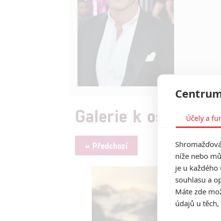
Centrum
Galerie k osobě Lu
Účely a fu
Shromažďován
« Předchozí
níže nebo mů
je u každého 
souhlasu a op
Máte zde možn
údajů u těch,