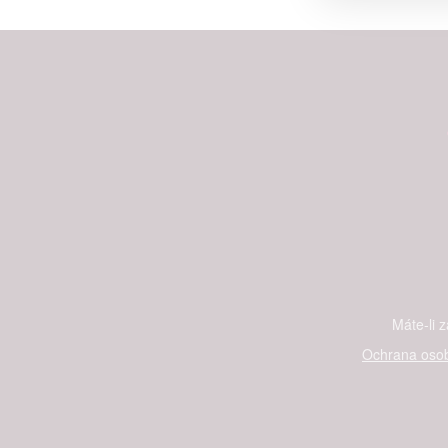
Person
služeb
Udělením sou
možnost: Zaji
Poskytování 
Máte-li 
Ochrana osob