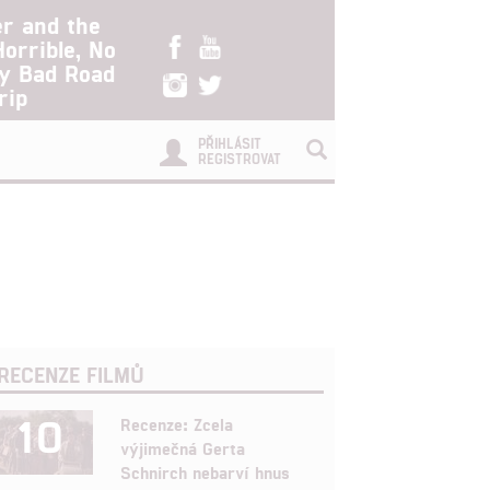
er and the
Horrible, No
ry Bad Road
rip
PŘIHLÁSIT
REGISTROVAT
RECENZE FILMŮ
10
Recenze: Zcela
výjimečná Gerta
Schnirch nebarví hnus