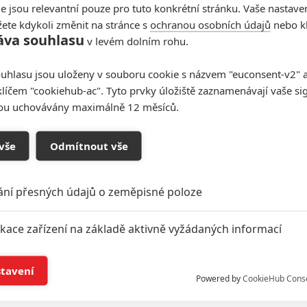
e jsou relevantní pouze pro tuto konkrétní stránku. Vaše nastave
ete kdykoli změnit na stránce s
ochranou osobních údajů
nebo kl
áva souhlasu
v levém dolním rohu.
uhlasu jsou uloženy v souboru cookie s názvem "euconsent-v2" a 
klíčem "cookiehub-ac". Tyto prvky úložiště zaznamenávají vaše si
sou uchovávány maximálně 12 měsíců.
vše
Odmítnout vše
ání přesných údajů o zeměpisné poloze
ikace zařízení na základě aktivně vyžádaných informací
í a/nebo přístup k informacím v zařízení
stavení
Powered by
CookieHub Cons
a založená na omezených údajích a měření reklamy