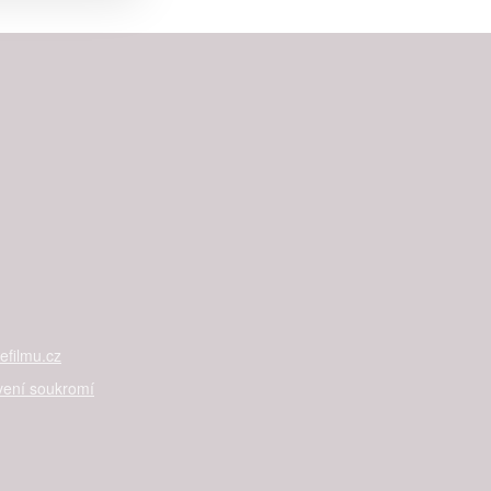


rtnerům
ání chyb,
filmu.cz
vení soukromí