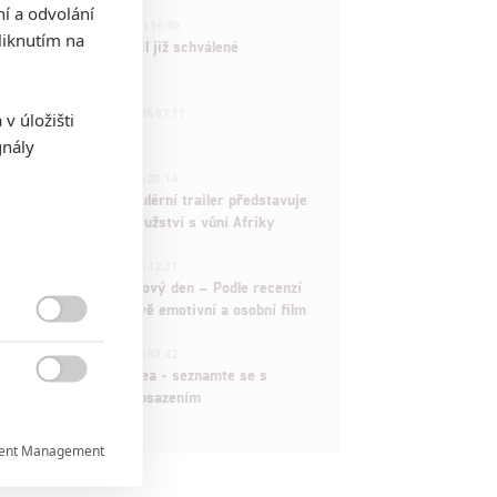
ní a odvolání
3
ČLÁNEK | 01.08.2026 16:40
iknutím na
Marvel nečekaně zrušil již schválené
pokračování
433
FILM | 01.08.2026 07:11
v úložišti
拆彈專家
gnály
1
ČLÁNEK | 30.07.2026 20:14
Děti krve a kostí: Regulérní trailer představuje
akční fantasy dobrodružství s vůní Afriky
1
ČLÁNEK | 30.07.2026 12:31
Spider-Man: Zbrusu nový den – Podle recenzí
máme čekat překvapivě emotivní a osobní film

1
ČLÁNEK | 30.07.2026 03:42
Velké preview: Odyssea - seznamte se s

maximálně nabitým obsazením
ent Management
