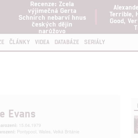
Recenze: Zcela
Alexand
výjimečná Gerta
Terrible, 
Schnirch nebarví hnus
Good, Ve
českých dějin
T
narůžovo
ZE
ČLÁNKY
VIDEA
DATABÁZE
SERIÁLY
e Evans
arození:
15.04.1979
arození:
Pontypool, Wales, Velká Británie