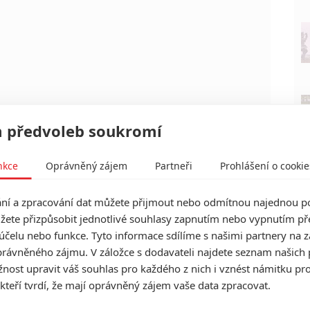
 předvoleb soukromí
ke Evans
nkce
Oprávněný zájem
Partneři
Prohlášení o cookie
í a zpracování dat můžete přijmout nebo odmítnou najednou po
Další »
žete přizpůsobit jednotlivé souhlasy zapnutím nebo vypnutím pře
účelu nebo funkce. Tyto informace sdílíme s našimi partnery na 
rávněného zájmu. V záložce s dodavateli najdete seznam našich 
ost upravit váš souhlas pro každého z nich i vznést námitku pro
 kteří tvrdí, že mají oprávněný zájem vaše data zpracovat.