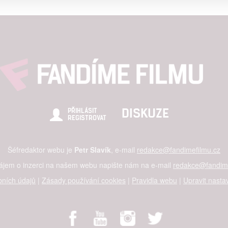
alizovaný obsah, měření obsahu, průzkum publika a vývoj
hlasu s účely a funkcemi zde uvedenými dáváte nám i našim pa
štění bezpečnosti, předcházení a zjišťování podvodů a odstraňov
a zobrazování reklamy a obsahu
DISKUZE
PŘIHLÁSIT
REGISTROVAT
Šéfredaktor webu je
Petr Slavík
, e-mail
redakce@fandimefilmu.cz
zájem o inzerci na našem webu napište nám na e-mail
redakce@fandime
ních údajů
|
Zásady používání cookies
|
Pravidla webu
|
Upravit nasta