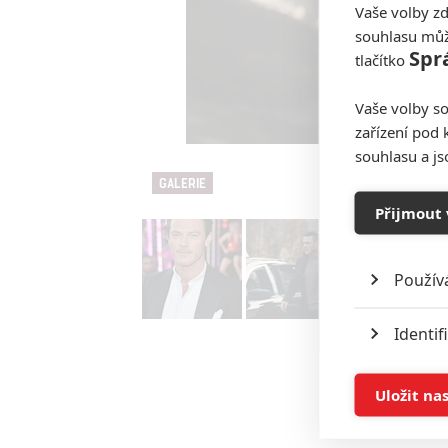
Vaše volby zd
souhlasu můž
Spr
tlačítko
Vaše volby so
zařízení pod 
souhlasu a j
GALERIE
Přijmout 
Použív
Identif
Ukládán
Uložit na
Reklam