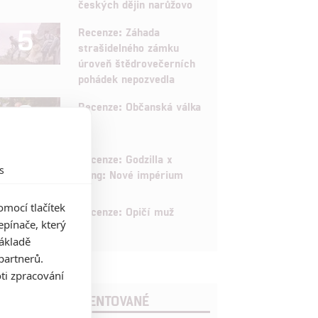
českých dějin narůžovo
5
Recenze: Záhada
strašidelného zámku
úroveň štědrovečerních
pohádek nepozvedla
8
Recenze: Občanská válka
6
Recenze: Godzilla x
s
Kong: Nové impérium
mocí tlačítek
8
Recenze: Opičí muž
pínače, který
základě
partnerů.
ti zpracování
POSLEDNÍ KOMENTOVANÉ