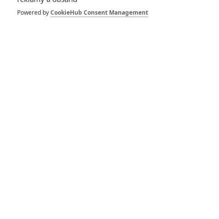
pohádek nepozvedla
Powered by
CookieHub Consent Management
8
Recenze: Občanská válka
6
Recenze: Godzilla x Kong: Nové
impérium
8
Recenze: Opičí muž
POSLEDNÍ KOMENTOVANÉ
3
ČLÁNEK | 01.08.2026 16:40
Marvel nečekaně zrušil již schválené pokračování
433
FILM | 01.08.2026 07:11
拆彈專家