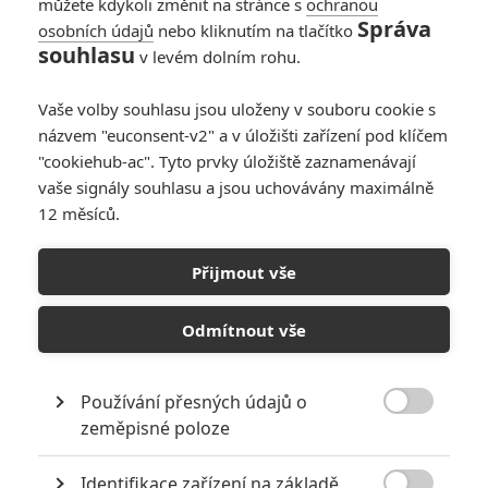
můžete kdykoli změnit na stránce s
ochranou
Správa
osobních údajů
nebo kliknutím na tlačítko
souhlasu
v levém dolním rohu.
Galerie k osobě Michael
Vaše volby souhlasu jsou uloženy v souboru cookie s
Douglas
názvem "euconsent-v2" a v úložišti zařízení pod klíčem
"cookiehub-ac". Tyto prvky úložiště zaznamenávají
vaše signály souhlasu a jsou uchovávány maximálně
« Předchozí
Další »
12 měsíců.
Přijmout vše
Odmítnout vše
Používání přesných údajů o

zeměpisné poloze
Identifikace zařízení na základě