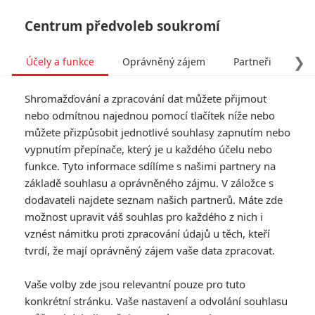
Centrum předvoleb soukromí
❯
Účely a funkce
Oprávněný zájem
Partneři
Pro
Tog
Shromažďování a zpracování dat můžete přijmout
navi
nebo odmítnou najednou pomocí tlačítek níže nebo
můžete přizpůsobit jednotlivé souhlasy zapnutím nebo
vypnutím přepínače, který je u každého účelu nebo
funkce. Tyto informace sdílíme s našimi partnery na
Michael
základě souhlasu a oprávněného zájmu. V záložce s
Douglas
dodavateli najdete seznam našich partnerů. Máte zde
možnost upravit váš souhlas pro každého z nich i
Datum narození:
25.09.1944
vznést námitku proti zpracování údajů u těch, kteří
Místo narození:
New Brunswick,
tvrdí, že mají oprávněný zájem vaše data zpracovat.
New Jersey, USA
Vaše volby zde jsou relevantní pouze pro tuto
konkrétní stránku. Vaše nastavení a odvolání souhlasu