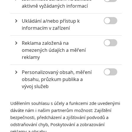

aktivně vyžádaných informací
GALERIE
Ukládání a/nebo přístup k

informacím v zařízení
Reklama založená na

omezených údajích a měření
reklamy
Personalizovaný obsah, měření

obsahu, průzkum publika a
RECENZE FILMŮ
vývoj služeb
10
Recenze: Zcela výjimečná Gerta
Schnirch nebarví hnus českých dějin
Udělením souhlasu s účely a funkcemi zde uvedenými
narůžovo
dáváte nám i našim partnerům možnost: Zajištění
bezpečnosti, předcházení a zjišťování podvodů a
5
Recenze: Záhada strašidelného
odstraňování chyb, Poskytování a zobrazování
zámku úroveň štědrovečerních
reklamy a obsahu