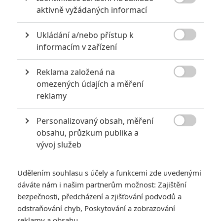

aktivně vyžádaných informací
Ukládání a/nebo přístup k

informacím v zařízení
Obrázky
Reklama založená na

omezených údajích a měření
reklamy
Personalizovaný obsah, měření
Počet obrázků: 1

obsahu, průzkum publika a
Všechny obrázky
vývoj služeb
Udělením souhlasu s účely a funkcemi zde uvedenými
Komentáře
dáváte nám i našim partnerům možnost: Zajištění
bezpečnosti, předcházení a zjišťování podvodů a
odstraňování chyb, Poskytování a zobrazování
reklamy a obsahu