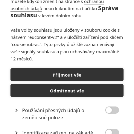
můžete kdykoli změnit na stránce s
ochranou
Správa
osobních údajů
nebo kliknutím na tlačítko
souhlasu
v levém dolním rohu.
Články
Vaše volby souhlasu jsou uloženy v souboru cookie s
názvem "euconsent-v2" a v úložišti zařízení pod klíčem
"cookiehub-ac". Tyto prvky úložiště zaznamenávají
vaše signály souhlasu a jsou uchovávány maximálně
Rudá Sonja: První
oficiální fotka hrdinky
12 měsíců.
a řada pohledů do
zákulisí
Přijmout vše
Odmítnout vše
The Experiment:
Záchrana zajatců po
nukleární válce není
legrace
Používání přesných údajů o

zeměpisné poloze
Počet článků: 8
Číst další
Identifikace zařízení na základě