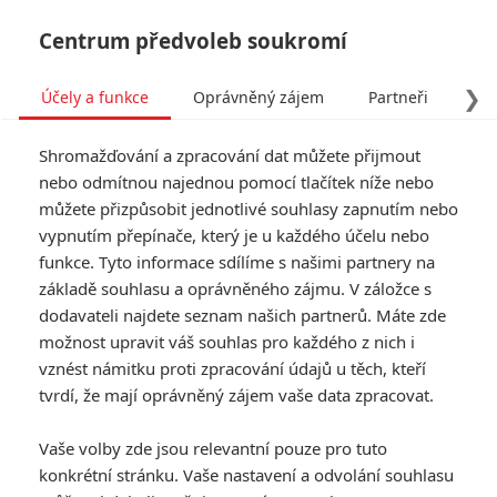
Centrum předvoleb soukromí
❯
Účely a funkce
Oprávněný zájem
Partneři
Pro
Tog
Shromažďování a zpracování dat můžete přijmout
navi
nebo odmítnou najednou pomocí tlačítek níže nebo
můžete přizpůsobit jednotlivé souhlasy zapnutím nebo
vypnutím přepínače, který je u každého účelu nebo
funkce. Tyto informace sdílíme s našimi partnery na
Rhona Mitra
základě souhlasu a oprávněného zájmu. V záložce s
dodavateli najdete seznam našich partnerů. Máte zde
Datum narození:
09.08.1976
možnost upravit váš souhlas pro každého z nich i
Místo narození:
Paddington,
Londýn, Anglie, Velká Británie
vznést námitku proti zpracování údajů u těch, kteří
tvrdí, že mají oprávněný zájem vaše data zpracovat.
TAGY
Rhona Mitra
Vaše volby zde jsou relevantní pouze pro tuto
konkrétní stránku. Vaše nastavení a odvolání souhlasu