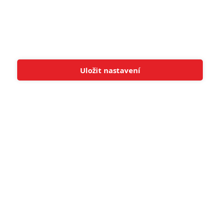
Uložit nastavení
Tato stránka používá soubory cookies.
Více informací
Rozumím