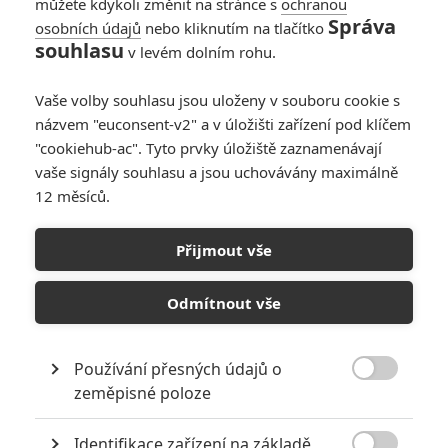
můžete kdykoli změnit na stránce s
ochranou
Správa
osobních údajů
nebo kliknutím na tlačítko
souhlasu
v levém dolním rohu.
Vaše volby souhlasu jsou uloženy v souboru cookie s
názvem "euconsent-v2" a v úložišti zařízení pod klíčem
"cookiehub-ac". Tyto prvky úložiště zaznamenávají
vaše signály souhlasu a jsou uchovávány maximálně
12 měsíců.
Přijmout vše
Odmítnout vše
Používání přesných údajů o

zeměpisné poloze
Identifikace zařízení na základě