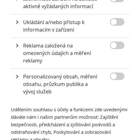

aktivně vyžádaných informací
Ukládání a/nebo přístup k

informacím v zařízení
Číslo 23
Originální název:
The Number 23
Reklama založená na
Český název:
Číslo 23

omezených údajích a měření
Premiéra:
23.02.2007
reklamy
Česká premiéra:
17.05.2007
Žánr:
Drama
,
Thriller
,
Mysteriózní
Personalizovaný obsah, měření
Země původu:
USA
,
Německo

obsahu, průzkum publika a
Walter Sparrow si díky své totální temné posedlosti číslem 23 udělá
vývoj služeb
ze svého dosud idylického života peklo a psychická muka, což by
mohlo vést k jeho smrti, stejně tak jako ke smrti jeho milovaných.
Vše jen urychlí tajemná kniha Číslo 23, kterou dostal od své
Udělením souhlasu s účely a funkcemi zde uvedenými
manželky Agathy k narozeninám. Ještě před tím, než je Walter
dáváte nám i našim partnerům možnost: Zajištění
schopen pokračovat ve svém životě je přinucen odhalit tajemství
bezpečnosti, předcházení a zjišťování podvodů a
své minulosti. Kniha pojednává o chladnokrevné a záhadné vraždě
odstraňování chyb, Poskytování a zobrazování
a jako by se zdálo, že odráží temné a neovladatelné stránky
reklamy a obsahu