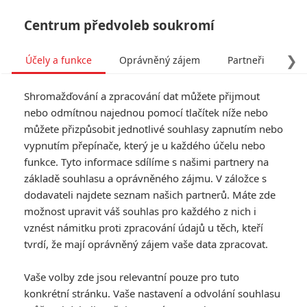
Centrum předvoleb soukromí
❯
Účely a funkce
Oprávněný zájem
Partneři
Pro
Tog
Shromažďování a zpracování dat můžete přijmout
navi
nebo odmítnou najednou pomocí tlačítek níže nebo
můžete přizpůsobit jednotlivé souhlasy zapnutím nebo
vypnutím přepínače, který je u každého účelu nebo
funkce. Tyto informace sdílíme s našimi partnery na
základě souhlasu a oprávněného zájmu. V záložce s
dodavateli najdete seznam našich partnerů. Máte zde
možnost upravit váš souhlas pro každého z nich i
vznést námitku proti zpracování údajů u těch, kteří
tvrdí, že mají oprávněný zájem vaše data zpracovat.
Vaše volby zde jsou relevantní pouze pro tuto
konkrétní stránku. Vaše nastavení a odvolání souhlasu