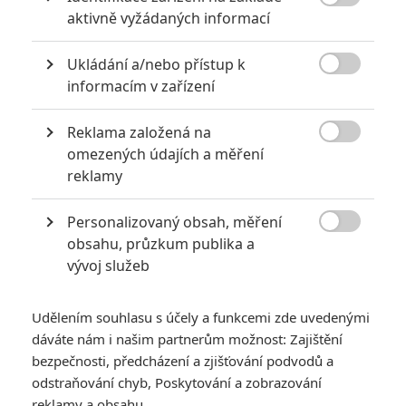
listiny. Jenže změnila se nejenom Melanie. Z Jakea je najednou

aktivně vyžádaných informací
sympatický a oblíbený chlapák a Melanie si najednou není vůbec
jistá, zda se s ním chce rozvést.
Ukládání a/nebo přístup k
TAGY
Sweet Home Alabama
Holka na roztrhání

informacím v zařízení
Reklama založená na

omezených údajích a měření
reklamy
Personalizovaný obsah, měření

obsahu, průzkum publika a
Rhona Mitra
Dakota Fanning
Patrick Dempsey
vývoj služeb
Herec
Herec
Herec
Udělením souhlasu s účely a funkcemi zde uvedenými
dáváte nám i našim partnerům možnost: Zajištění
bezpečnosti, předcházení a zjišťování podvodů a
odstraňování chyb, Poskytování a zobrazování
reklamy a obsahu