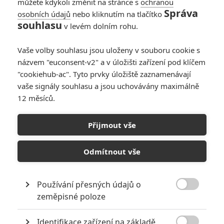
můžete kdykoli změnit na stránce s
ochranou
Správa
osobních údajů
nebo kliknutím na tlačítko
souhlasu
v levém dolním rohu.
Holka na roztrhání
Vaše volby souhlasu jsou uloženy v souboru cookie s
názvem "euconsent-v2" a v úložišti zařízení pod klíčem
Originální název:
Sweet Home Alabama
"cookiehub-ac". Tyto prvky úložiště zaznamenávají
Český název:
Holka na roztrhání
vaše signály souhlasu a jsou uchovávány maximálně
Premiéra:
27.09.2002
12 měsíců.
Žánr:
Komedie
,
Romantický
Země původu:
USA
Přijmout vše
Život Melanie (Reese Witherspoon) snad už ani nemůže být lepší.
Je, mladá, krásná, úspěšná (její poslední modelová kolekce se
Odmítnout vše
stala na předváděcím molu hitem) a zamilovaná do mladého,
krásného a úspěšného syna starostky, který ji právě požádal o
ruku. Nepochybně radostná událost, kdyby ovšem Melanie neměla
pár problémů z minulostí, tím největším je vychladlé, ovšem úředně
Používání přesných údajů o
stále ještě platné manželství s jistým Jakem. A tak se musí Melanie

zeměpisné poloze
vydat do svého rodného městečka v Alabamě a donutit toho
darebu, kterého si kdysi přiopilá vzala, aby podepsal rozvodové
Identifikace zařízení na základě