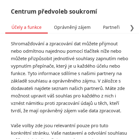
Centrum předvoleb soukromí
❯
Účely a funkce
Oprávněný zájem
Partneři
Pro
Tog
Shromažďování a zpracování dat můžete přijmout
navi
nebo odmítnou najednou pomocí tlačítek níže nebo
můžete přizpůsobit jednotlivé souhlasy zapnutím nebo
vypnutím přepínače, který je u každého účelu nebo
funkce. Tyto informace sdílíme s našimi partnery na
základě souhlasu a oprávněného zájmu. V záložce s
dodavateli najdete seznam našich partnerů. Máte zde
možnost upravit váš souhlas pro každého z nich i
vznést námitku proti zpracování údajů u těch, kteří
tvrdí, že mají oprávněný zájem vaše data zpracovat.
Vaše volby zde jsou relevantní pouze pro tuto
konkrétní stránku. Vaše nastavení a odvolání souhlasu