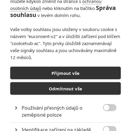
můžete kdykoli změnit na stránce s
ochranou
Správa
osobních údajů
nebo kliknutím na tlačítko
souhlasu
v levém dolním rohu.
Články
Vaše volby souhlasu jsou uloženy v souboru cookie s
názvem "euconsent-v2" a v úložišti zařízení pod klíčem
"cookiehub-ac". Tyto prvky úložiště zaznamenávají
vaše signály souhlasu a jsou uchovávány maximálně
Hot Spot: Vítejte v
budoucnosti, kde vše
12 měsíců.
řídí umělá inteligence
Přijmout vše
Odmítnout vše
The End of It: V blízké
budoucnosti bude
umírání přežitkem
Používání přesných údajů o

zeměpisné poloze
Počet článků: 59
Číst další
Identifikace zařízení na základě