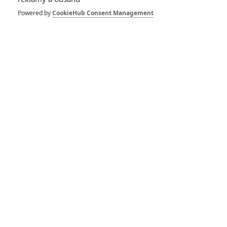
Powered by
CookieHub Consent Management
1 | 2025-08-18 04:00:28
555
Počet komentářů: 1
Vstoupit do diskuze
Herec
Vášeň
Bright
2017