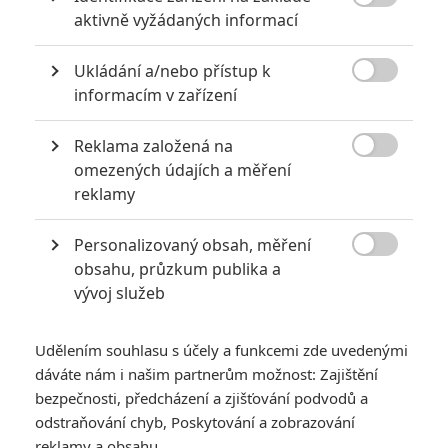

aktivně vyžádaných informací
Ukládání a/nebo přístup k

informacím v zařízení
Obrázky
Reklama založená na

omezených údajích a měření
reklamy
Personalizovaný obsah, měření
Počet obrázků: 1

obsahu, průzkum publika a
Všechny obrázky
vývoj služeb
Udělením souhlasu s účely a funkcemi zde uvedenými
Komentáře
dáváte nám i našim partnerům možnost: Zajištění
bezpečnosti, předcházení a zjišťování podvodů a
odstraňování chyb, Poskytování a zobrazování
reklamy a obsahu