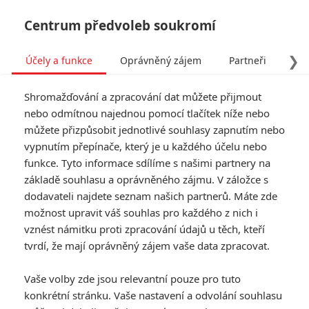
Centrum předvoleb soukromí
❯
Účely a funkce
Oprávněný zájem
Partneři
Pro
Tog
Shromažďování a zpracování dat můžete přijmout
navi
nebo odmítnou najednou pomocí tlačítek níže nebo
můžete přizpůsobit jednotlivé souhlasy zapnutím nebo
vypnutím přepínače, který je u každého účelu nebo
funkce. Tyto informace sdílíme s našimi partnery na
Noomi
základě souhlasu a oprávněného zájmu. V záložce s
Rapace
dodavateli najdete seznam našich partnerů. Máte zde
možnost upravit váš souhlas pro každého z nich i
Datum narození:
28.12.1979
vznést námitku proti zpracování údajů u těch, kteří
Místo narození:
Hudiksvall,
tvrdí, že mají oprávněný zájem vaše data zpracovat.
Gävleborgs län, Švédsko
Vaše volby zde jsou relevantní pouze pro tuto
TAGY
Noomi Rapace
konkrétní stránku. Vaše nastavení a odvolání souhlasu