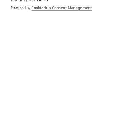
Powered by
CookieHub Consent Management
Guy Pearce
Danny McBride
Billy Crudup
Herec
Herec
Herec
Zobrazit další aktéry filmu
Vetřelec: Covenant - Oficiální
Trailer #2 (CZ)