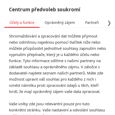
Centrum předvoleb soukromí
❯
Účely a funkce
Oprávněný zájem
Partneři
Pro
Tog
Shromažďování a zpracování dat můžete přijmout
navi
nebo odmítnou najednou pomocí tlačítek níže nebo
můžete přizpůsobit jednotlivé souhlasy zapnutím nebo
vypnutím přepínače, který je u každého účelu nebo
funkce. Tyto informace sdílíme s našimi partnery na
základě souhlasu a oprávněného zájmu. V záložce s
dodavateli najdete seznam našich partnerů. Máte zde
možnost upravit váš souhlas pro každého z nich i
vznést námitku proti zpracování údajů u těch, kteří
tvrdí, že mají oprávněný zájem vaše data zpracovat.
Vaše volby zde jsou relevantní pouze pro tuto
konkrétní stránku. Vaše nastavení a odvolání souhlasu