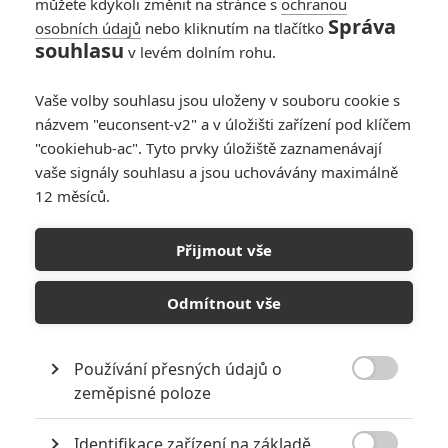
můžete kdykoli změnit na stránce s
ochranou
Správa
osobních údajů
nebo kliknutím na tlačítko
souhlasu
v levém dolním rohu.
Vetřelec: Covenant
Vaše volby souhlasu jsou uloženy v souboru cookie s
názvem "euconsent-v2" a v úložišti zařízení pod klíčem
Originální název:
Alien: Covenant
"cookiehub-ac". Tyto prvky úložiště zaznamenávají
Český název:
Vetřelec: Covenant
vaše signály souhlasu a jsou uchovávány maximálně
Premiéra:
19.05.2017
12 měsíců.
Česká premiéra:
18.05.2017
Žánr:
Sci-Fi
,
Dobrodružný
,
Thriller
,
Horor
Země původu:
USA
,
Velká Británie
,
Kanada
,
Austrálie
,
Nový
Přijmout vše
Zéland
Alien: Covenant je druhou kapitolou v prequelové trilogii k Vetřelci,
Odmítnout vše
která začala v Prometheovi a pojí se přímo na Scottovo klíčové dílo
žánru sci-fi z roku 1979. Na cestě ke vzdálené planetě na konci
galaxie objeví posádka kolonizační lodi Covenant něco, o čem si
Používání přesných údajů o
myslí, že je nezmapovaný ráj. Ve skutečnosti jde však o temný,

zeměpisné poloze
nebezpečný svět, jehož jediným obyvatelem je syntetický David
(Michael Fassbender), přeživší zatracené expedice Prometheus. V
Identifikace zařízení na základě
hlavní roli Katherine Waterston, dále hrají Danny McBride, Demián