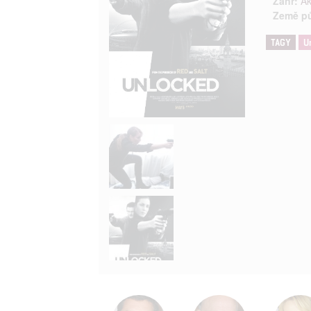
Žánr:
Ak
Země p
TAGY
U