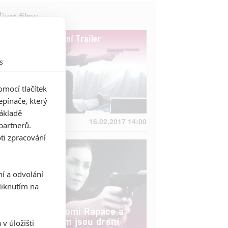
Život filmu
Unlocked - Oficiální Trailer
s
mocí tlačítek
pínače, který
základě
16.02.2017 14:00
partnerů.
ti zpracování
ní a odvolání
iknutím na
Unlocked: Noomi Rapace a
Orlando Bloom jsou drsní
v úložišti