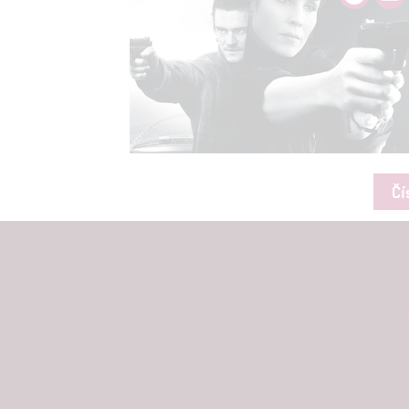
Udělením sou
možnost: Zaji
Poskytování 
Čí