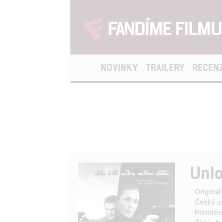
NOVINKY
TRAILERY
RECEN
Unl
Originál
Český n
Premiér