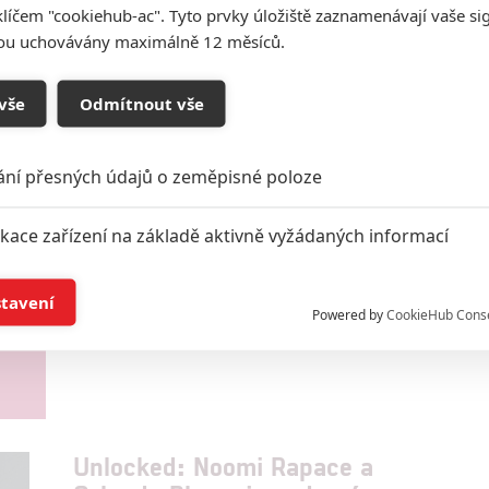
klíčem "cookiehub-ac". Tyto prvky úložiště zaznamenávají vaše si
sou uchovávány maximálně 12 měsíců.
vše
Odmítnout vše
ání přesných údajů o zeměpisné poloze
ikace zařízení na základě aktivně vyžádaných informací
do
í a/nebo přístup k informacím v zařízení
stavení
Powered by
CookieHub Cons
a založená na omezených údajích a měření reklamy
alizovaný obsah, měření obsahu, průzkum publika a vývoj
Unlocked: Noomi Rapace a