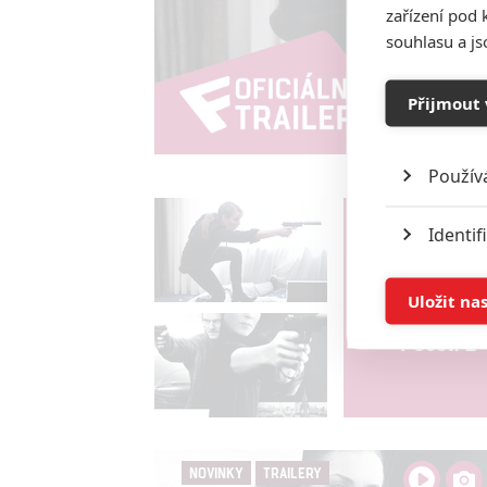
zařízení pod 
souhlasu a j
Přijmout 
Použív
Identif
Vstoupit 
Ukládán
Uložit na
galerie
Počet: 2
Reklam
Person
služeb
NOVINKY
TRAILERY