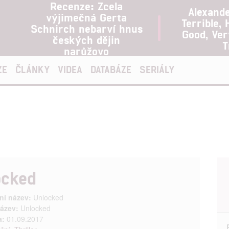
Recenze: Zcela
Alexand
výjimečná Gerta
Terrible, 
Schnirch nebarví hnus
Good, Ve
českých dějin
T
narůžovo
ZE
ČLÁNKY
VIDEA
DATABÁZE
SERIÁLY
ocked
ní název:
Unlocked
ázev:
Unlocked
a:
01.09.2017