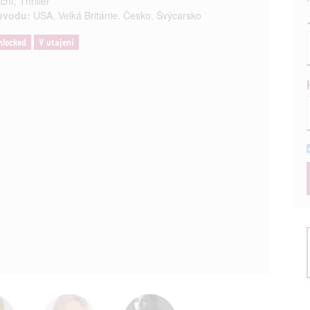
ční
,
Thriller
ůvodu:
USA
,
Velká Británie
,
Česko
,
Švýcarsko
nlocked
V utajení