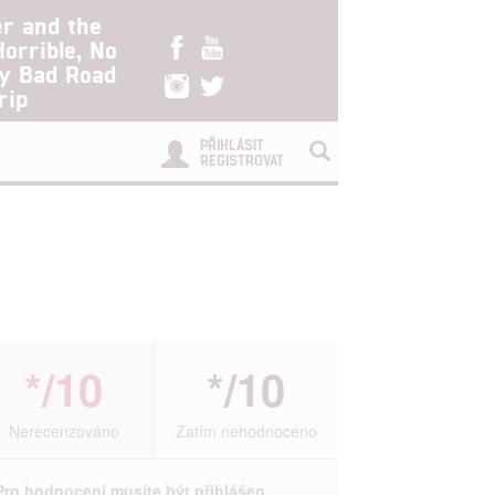
er and the
Horrible, No
ry Bad Road
rip
PŘIHLÁSIT
REGISTROVAT
*/10
*/10
Nerecenzováno
Zatím nehodnoceno
Pro hodnocení musíte být přihlášen.