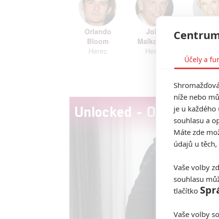
Orlando
John
Toni
Centrum
Bloom
Malkovich
Collet
Herec
Herec
Here
Účely a fu
Zobrazi
Shromažďován
níže nebo mů
Unlocked - Oficiální Tr
je u každého 
souhlasu a op
Máte zde možn
údajů u těch,
Vaše volby zd
souhlasu můž
Spr
tlačítko
Vaše volby so