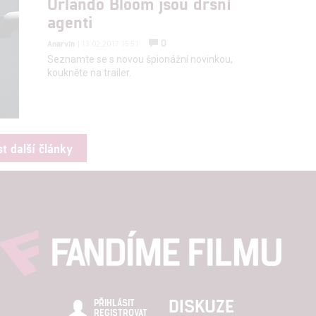
Orlando Bloom jsou drsní
hlasu s účely a funkcemi zde uvedenými dáváte nám i našim pa
agenti
štění bezpečnosti, předcházení a zjišťování podvodů a odstraňov
a zobrazování reklamy a obsahu
0
Anarvin
| 13.02.2017 15:51
Seznamte se s novou špionážní novinkou,
koukněte na trailer.
st další články
DISKUZE
PŘIHLÁSIT
REGISTROVAT