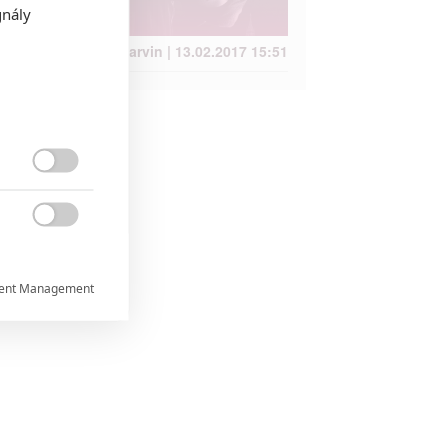
agenti
gnály
Anarvin | 13.02.2017 15:51


ent Management


