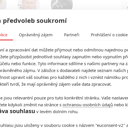
Michael
Noomi
 předvoleb soukromí
te
Douglas
Rapace
c
Herec
Herec
nkce
Oprávněný zájem
Partneři
Prohlášení o cookie
t další aktéry filmu
í a zpracování dat můžete přijmout nebo odmítnou najednou po
žete přizpůsobit jednotlivé souhlasy zapnutím nebo vypnutím pře
ailer
účelu nebo funkce. Tyto informace sdílíme s našimi partnery na 
rávněného zájmu. V záložce s dodavateli najdete seznam našich 
ost upravit váš souhlas pro každého z nich i vznést námitku pro
 kteří tvrdí, že mají oprávněný zájem vaše data zpracovat.
e jsou relevantní pouze pro tuto konkrétní stránku. Vaše nastave
ete kdykoli změnit na stránce s
ochranou osobních údajů
nebo kl
áva souhlasu
v levém dolním rohu.
uhlasu jsou uloženy v souboru cookie s názvem "euconsent-v2" a 