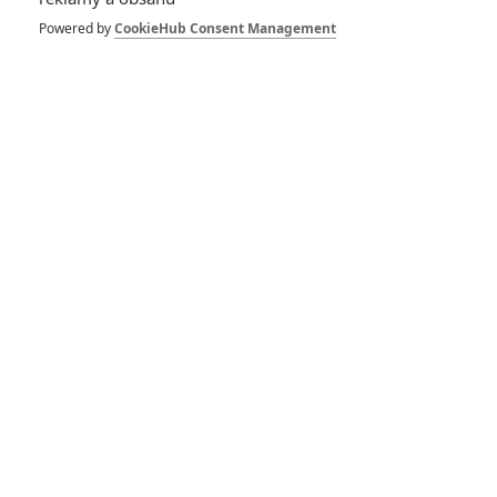
10
Recenze: Zcela výjimečná Gerta
Powered by
CookieHub Consent Management
Schnirch nebarví hnus českých dějin
narůžovo
5
Recenze: Záhada strašidelného
zámku úroveň štědrovečerních
pohádek nepozvedla
8
Recenze: Občanská válka
6
Recenze: Godzilla x Kong: Nové
impérium
8
Recenze: Opičí muž
POSLEDNÍ KOMENTOVANÉ