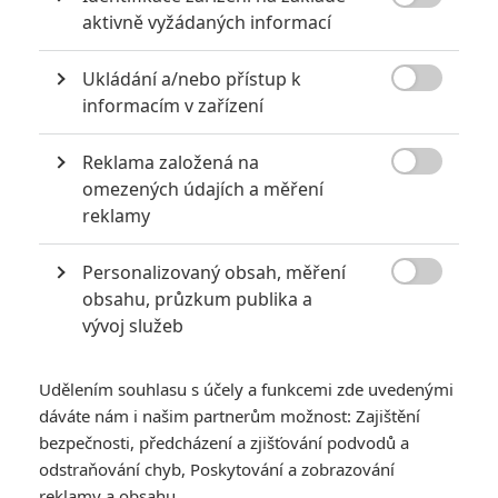

aktivně vyžádaných informací
Zootropolis: Město
Ukládání a/nebo přístup k
zvířat

informacím v zařízení
04.03.2016 | USA
Akční, Komedie, Dobrodružný,
Animovaný, Rodinný
Reklama založená na

omezených údajích a měření
Info o filmu
reklamy
Personalizovaný obsah, měření

obsahu, průzkum publika a
vývoj služeb
Udělením souhlasu s účely a funkcemi zde uvedenými
dáváte nám i našim partnerům možnost: Zajištění
bezpečnosti, předcházení a zjišťování podvodů a
RECENZE FILMŮ
odstraňování chyb, Poskytování a zobrazování
reklamy a obsahu