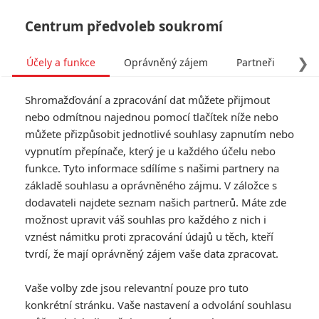
Centrum předvoleb soukromí
❯
Účely a funkce
Oprávněný zájem
Partneři
Pro
Tog
Shromažďování a zpracování dat můžete přijmout
navi
nebo odmítnou najednou pomocí tlačítek níže nebo
můžete přizpůsobit jednotlivé souhlasy zapnutím nebo
Ceny SAG, PGA a Eddie
vypnutím přepínače, který je u každého účelu nebo
funkce. Tyto informace sdílíme s našimi partnery na
míchají oscarovým závodem
základě souhlasu a oprávněného zájmu. V záložce s
dodavateli najdete seznam našich partnerů. Máte zde
Napsal:
Petr Slavík - (Anarvin)
, 30.01.2017 14:34
možnost upravit váš souhlas pro každého z nich i
vznést námitku proti zpracování údajů u těch, kteří
KOMENTÁŘE
1
tvrdí, že mají oprávněný zájem vaše data zpracovat.
Vaše volby zde jsou relevantní pouze pro tuto
konkrétní stránku. Vaše nastavení a odvolání souhlasu
Petr | 2017-01-30 21:26:05 |
0
0