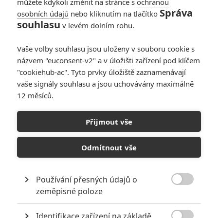
můžete kdykoli změnit na stránce s
ochranou
Mám Denzela opravdu rád, je to vynikající herec,ale
Správa
doufám, že Oscara za tu černošskou agitku fakt
osobních údajů
nebo kliknutím na tlačítko
souhlasu
nedostane, navíc ani podle traileru mi to nepřišlo jako
v levém dolním rohu.
nějakej hereckej výkon... u slintající Davis...mno dobře víme
za co DiCaprio dostal Oscara.... ale Denzel je vlastně
Vaše volby souhlasu jsou uloženy v souboru cookie s
černoch, že...a neocenit Afflecka za nějakej sexuální
názvem "euconsent-v2" a v úložišti zařízení pod klíčem
skandál? To by mi přišlo dosti hloupé.... protože co to má
"cookiehub-ac". Tyto prvky úložiště zaznamenávají
co dělat s tím jakej je herec? Taky nechápu opětovnou
vaše signály souhlasu a jsou uchovávány maximálně
ignoraci Toma Hankse, ale on ty ceny nepotřebuje k
12 měsíců.
prokázání toho, že je vynikající herec...naproti tomu Meryl
Streep je nominovaná za každou kravinu, což je
neskutečně trapné...
Přijmout vše
Odmítnout vše
Používání přesných údajů o

zeměpisné poloze
PŘIDAT NOVÝ KOMENTÁŘ
Identifikace zařízení na základě
Pro psaní komentářů, se přihlašte.