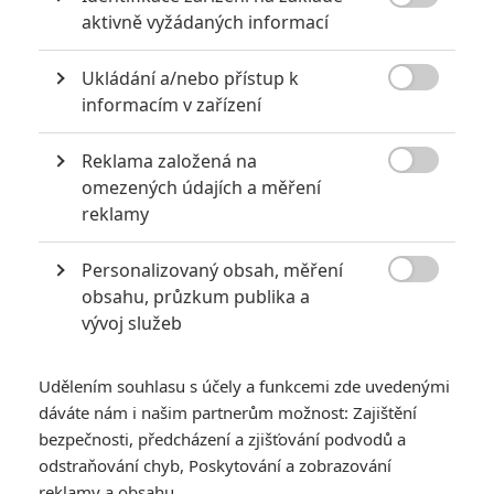

aktivně vyžádaných informací
RECENZE FILMŮ
Ukládání a/nebo přístup k

informacím v zařízení
10
Recenze: Zcela výjimečná Gerta
Schnirch nebarví hnus českých dějin
Reklama založená na
narůžovo

omezených údajích a měření
5
Recenze: Záhada strašidelného
reklamy
zámku úroveň štědrovečerních
pohádek nepozvedla
Personalizovaný obsah, měření
8

Recenze: Občanská válka
obsahu, průzkum publika a
vývoj služeb
6
Recenze: Godzilla x Kong: Nové
Udělením souhlasu s účely a funkcemi zde uvedenými
impérium
dáváte nám i našim partnerům možnost: Zajištění
bezpečnosti, předcházení a zjišťování podvodů a
8
Recenze: Opičí muž
odstraňování chyb, Poskytování a zobrazování
reklamy a obsahu