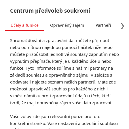
Centrum předvoleb soukromí
❯
Účely a funkce
Oprávněný zájem
Partneři
Pro
Tog
Shromažďování a zpracování dat můžete přijmout
navi
nebo odmítnou najednou pomocí tlačítek níže nebo
můžete přizpůsobit jednotlivé souhlasy zapnutím nebo
Oscar 2017: Kdo má v tuto
vypnutím přepínače, který je u každého účelu nebo
funkce. Tyto informace sdílíme s našimi partnery na
chvíli největší šance
základě souhlasu a oprávněného zájmu. V záložce s
dodavateli najdete seznam našich partnerů. Máte zde
Napsal:
Martin Wrobel - (Fancipal)
, 17.12.2016 20:52
možnost upravit váš souhlas pro každého z nich i
vznést námitku proti zpracování údajů u těch, kteří
KOMENTÁŘE
0
tvrdí, že mají oprávněný zájem vaše data zpracovat.
Vaše volby zde jsou relevantní pouze pro tuto
konkrétní stránku. Vaše nastavení a odvolání souhlasu