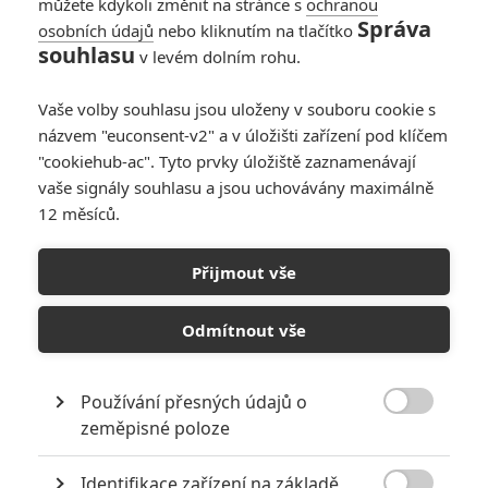
můžete kdykoli změnit na stránce s
ochranou
Správa
osobních údajů
nebo kliknutím na tlačítko
souhlasu
v levém dolním rohu.
PŘIDAT NOVÝ KOMENTÁŘ
Pro psaní komentářů, se přihlašte.
Vaše volby souhlasu jsou uloženy v souboru cookie s
názvem "euconsent-v2" a v úložišti zařízení pod klíčem
Sully: Zázrak na řece
"cookiehub-ac". Tyto prvky úložiště zaznamenávají
Hudson
vaše signály souhlasu a jsou uchovávány maximálně
02.09.2016 | USA
12 měsíců.
Drama, Historický, Životopisný
Přijmout vše
Info o filmu
Odmítnout vše
Používání přesných údajů o

zeměpisné poloze
Identifikace zařízení na základě