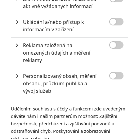

aktivně vyžádaných informací
DiCaprio není tak úplně jasný, přece jen je tu pro
Fassbendera a Redmayna šance, ale letos je jeho výhra
nejpravděpodobnější, co kdy byla. Navíc podal další
Ukládání a/nebo přístup k
vynikající výkon, takže why not.

informacím v zařízení
Reklama založená na

omezených údajích a měření
reklamy
Jarda | 2016-01-16 22:55:34 |
0
0
nechápu jak pro někoho může být DiCaprio jasný... já bych
mu za to z fleku dal spíš zlatou malinu, než Oscara..
Personalizovaný obsah, měření

obsahu, průzkum publika a
vývoj služeb
Udělením souhlasu s účely a funkcemi zde uvedenými
Peta89 | 2016-01-15 20:09:32 |
0
0
dáváte nám i našim partnerům možnost: Zajištění
Tak pro mě tedy Leo jasný každopádně. Fassbender sice
fajn, ale Leo bezkonkurenční. V ostatních kategorií se dá
bezpečnosti, předcházení a zjišťování podvodů a
hodně spekulovat, ale co se herce v hlavní roli týče tam
odstraňování chyb, Poskytování a zobrazování
Michael a ani ostatní letos prostě nestačí a dofám tedy že
reklamy a obsahu