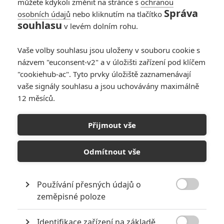
můžete kdykoli změnit na stránce s
ochranou
no letos v Revenant podal výborný výkon ale už podal
Správa
mnohe lepší výkony, jestli mu ho dají tak jen z lítosti,
osobních údajů
nebo kliknutím na tlačítko
souhlasu
protože tohle nebyl oskarový výkon....konkurence je vysoká
v levém dolním rohu.
spíš bych ho dal Fasbenderovi, Leo jen prskal a plazil se a
skoro nemluvil celý film, prostě bylo to super ale ne na
Vaše volby souhlasu jsou uloženy v souboru cookie s
oskar....aby to nedopadlo takhle
názvem "euconsent-v2" a v úložišti zařízení pod klíčem
http://www.dailymail.co.uk/tvs…
"cookiehub-ac". Tyto prvky úložiště zaznamenávají
vaše signály souhlasu a jsou uchovávány maximálně
12 měsíců.
Peta8 | 2016-02-05 21:24:45 |
0
0
Přijmout vše
Nevěděl jsem kam to napsat tak píši sem... viděli jstě filmy
nominované na oskary ve vedlejších výkonech z oscarů
Odmítnout vše
1994? nechápu že Leo nezískal oscara už tehdy za roli
Árního v "Co žere Gilberta Grapea"
Používání přesných údajů o

zeměpisné poloze
Identifikace zařízení na základě
Hehue | 2016-01-25 17:20:02 |
0
0