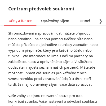
Centrum předvoleb soukromí
❯
Účely a funkce
Oprávněný zájem
Partneři
Pro
Tog
Shromažďování a zpracování dat můžete přijmout
navi
nebo odmítnou najednou pomocí tlačítek níže nebo
můžete přizpůsobit jednotlivé souhlasy zapnutím nebo
Oscar 2016: Komentář,
vypnutím přepínače, který je u každého účelu nebo
funkce. Tyto informace sdílíme s našimi partnery na
analýza, šance na výhru
základě souhlasu a oprávněného zájmu. V záložce s
dodavateli najdete seznam našich partnerů. Máte zde
Napsal:
Petr Slavík - (Anarvin)
, 15.01.2016 06:32
možnost upravit váš souhlas pro každého z nich i
vznést námitku proti zpracování údajů u těch, kteří
KOMENTÁŘE
7
tvrdí, že mají oprávněný zájem vaše data zpracovat.
Vaše volby zde jsou relevantní pouze pro tuto
konkrétní stránku. Vaše nastavení a odvolání souhlasu
Fimi
| 2016-02-13 19:33:32 |
0
0