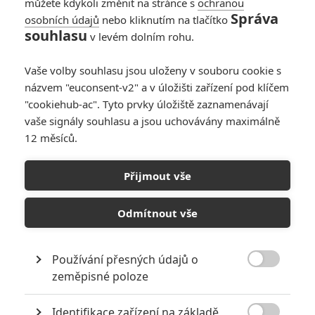
můžete kdykoli změnit na stránce s
ochranou
Více informací i více drbů :))) baví mě to číst
Správa
osobních údajů
nebo kliknutím na tlačítko
souhlasu
v levém dolním rohu.
Vaše volby souhlasu jsou uloženy v souboru cookie s
Radek | 2015-09-22 21:35:04 |
0
0
názvem "euconsent-v2" a v úložišti zařízení pod klíčem
Určitě palec hore! Strašně rád čtu všechny zajímavosti o
"cookiehub-ac". Tyto prvky úložiště zaznamenávají
filmu i když nakonec se dozvíme, že to bude jinak. Fandíme
vaše signály souhlasu a jsou uchovávány maximálně
filmu čtu rád a s chutí
12 měsíců.
Přijmout vše
Emma | 2015-09-22 16:13:44 |
0
0
Odmítnout vše
Ještě abych to uvedla na pravou míru, to, že někdy jsou
nepotvrzené informace na škodu, myslím samozřejmě ve
vztahu k tomu snímku (že pak třeba nenaplní některá
Používání přesných údajů o
očekávání). Jako divák a čtenář webu si je vždy přečtu

zeměpisné poloze
moc ráda, takže za to taky moc chválím. Jak už tu padlo,
je super moci si zpětně přečíst všechny drby, i ty zcela
Identifikace zařízení na základě
mylné :-).