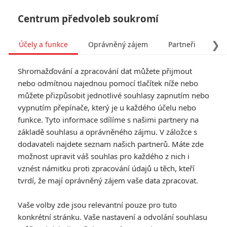
Centrum předvoleb soukromí
❯
Účely a funkce
Oprávněný zájem
Partneři
Pro
Tog
Shromažďování a zpracování dat můžete přijmout
navi
nebo odmítnou najednou pomocí tlačítek níže nebo
můžete přizpůsobit jednotlivé souhlasy zapnutím nebo
Zack Snyder vs. drby o
vypnutím přepínače, který je u každého účelu nebo
funkce. Tyto informace sdílíme s našimi partnery na
Supermanovi a spol.
základě souhlasu a oprávněného zájmu. V záložce s
dodavateli najdete seznam našich partnerů. Máte zde
Napsal:
Petr Slavík - (Anarvin)
, 22.09.2015 07:00
možnost upravit váš souhlas pro každého z nich i
vznést námitku proti zpracování údajů u těch, kteří
KOMENTÁŘE
12
tvrdí, že mají oprávněný zájem vaše data zpracovat.
Vaše volby zde jsou relevantní pouze pro tuto
konkrétní stránku. Vaše nastavení a odvolání souhlasu
Waler | 2015-09-24 08:11:19 |
0
0