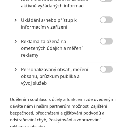

aktivně vyžádaných informací
Ukládání a/nebo přístup k

informacím v zařízení
Spidey3
| 2015-09-22 15:48:24 |
0
0
Ať už jsou novinky později potvrzené, či zcela vyvrácené,
Reklama založená na
stejně je to zajímavé číst. Aspoň si můžeme udělat

omezených údajích a měření
obrázek toho, co by teoreticky mohlo být, ale zatím
reklamy
nebude. Kdyby se tu psaly čistě jen fakta, tak by to byly jen
spoilery. :-) U velkých filmů je zajímavé číst i kdejakou
blbost, co někdo odněkud vytrousí, při čem rozum zůstává
Personalizovaný obsah, měření
stát. :-) Tak že se přidávám k ostatním a Anarvine, jen tak

obsahu, průzkum publika a
dál. ;-) Je tu dobrý tým redaktorů, tak pokračujte, jak jen to
vývoj služeb
půjde. Díky.
Udělením souhlasu s účely a funkcemi zde uvedenými
dáváte nám i našim partnerům možnost: Zajištění
bezpečnosti, předcházení a zjišťování podvodů a
Martin | 2015-09-22 14:39:00 |
0
0
odstraňování chyb, Poskytování a zobrazování
Pro mě osobně to není Man Of Steel 2 je to něco ve stylu
reklamy a obsahu