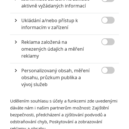

aktivně vyžádaných informací
thornhill | 2015-01-29 19:09:35 |
0
0
Ukládání a/nebo přístup k
Jeden z najlepších filmov minulého roka. dávam tiež 9/10

informacím v zařízení
Reklama založená na

omezených údajích a měření
greencha
| 2015-01-29 18:35:53 |
0
0
reklamy
jsem to videla asi pred mesicem a uz si vlastne ani
nepamatuju jak to dopadlo.....
Personalizovaný obsah, měření

obsahu, průzkum publika a
vývoj služeb
Udělením souhlasu s účely a funkcemi zde uvedenými
dáváte nám i našim partnerům možnost: Zajištění
PŘIDAT NOVÝ KOMENTÁŘ
bezpečnosti, předcházení a zjišťování podvodů a
odstraňování chyb, Poskytování a zobrazování
Pro psaní komentářů, se přihlašte.
reklamy a obsahu