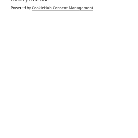
Powered by
CookieHub Consent Management
RECENZE FILMŮ
10
Recenze: Zcela výjimečná Gerta
Schnirch nebarví hnus českých dějin
narůžovo
5
Recenze: Záhada strašidelného
zámku úroveň štědrovečerních
pohádek nepozvedla
8
Recenze: Občanská válka
6
Recenze: Godzilla x Kong: Nové
impérium
8
Recenze: Opičí muž