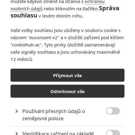
můžete kdykoli změnit na stránce s
ochranou
Správa
osobních údajů
nebo kliknutím na tlačítko
souhlasu
v levém dolním rohu.
Kott | 2015-02-01 23:35:22 |
0
0
myslíte ze bude dvojka
Vaše volby souhlasu jsou uloženy v souboru cookie s
názvem "euconsent-v2" a v úložišti zařízení pod klíčem
"cookiehub-ac". Tyto prvky úložiště zaznamenávají
vaše signály souhlasu a jsou uchovávány maximálně
12 měsíců.
ubrus | 2015-01-29 20:48:58 |
0
0
Jake spolu s milfkou Rene Russo jednoznačně filmový pár
Přijmout vše
roku.
Odmítnout vše
angliru08
| 2015-01-29 19:25:57 |
0
0
Používání přesných údajů o
u mna 10/10 neskutocna pecka

zeměpisné poloze
Identifikace zařízení na základě