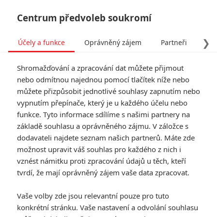
Centrum předvoleb soukromí
❯
Účely a funkce
Oprávněný zájem
Partneři
Pro
Tog
Shromažďování a zpracování dat můžete přijmout
navi
nebo odmítnou najednou pomocí tlačítek níže nebo
můžete přizpůsobit jednotlivé souhlasy zapnutím nebo
Recenze: Slídil
vypnutím přepínače, který je u každého účelu nebo
funkce. Tyto informace sdílíme s našimi partnery na
Napsal:
Filip Klouda - (Phil cze)
, 29.01.2015 18:20
základě souhlasu a oprávněného zájmu. V záložce s
dodavateli najdete seznam našich partnerů. Máte zde
KOMENTÁŘE
6
možnost upravit váš souhlas pro každého z nich i
vznést námitku proti zpracování údajů u těch, kteří
tvrdí, že mají oprávněný zájem vaše data zpracovat.
thornhill | 2015-02-10 19:23:53 |
0
0
Vaše volby zde jsou relevantní pouze pro tuto
Kott: nemyslím
konkrétní stránku. Vaše nastavení a odvolání souhlasu