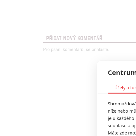
PŘIDAT NOVÝ KOMENTÁŘ
Pro psaní komentářů, se přihlašte.
Centrum
Účely a fu
Shromažďován
níže nebo mů
je u každého 
souhlasu a op
Máte zde možn