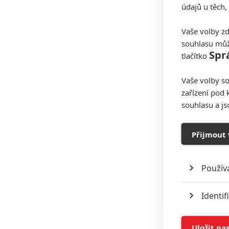
údajů u těch,
Vaše volby zd
souhlasu můž
Spr
tlačítko
Vaše volby so
zařízení pod 
souhlasu a j
Přijmout 
Použív
Identif
Ukládán
Uložit na