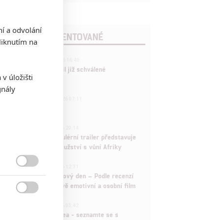
ní a odvolání
POSLEDNÍ KOMENTOVANÉ
iknutím na
3
ČLÁNEK | 01.08.2026 16:40
Marvel nečekaně zrušil již schválené
v úložišti
pokračování
gnály
433
FILM | 01.08.2026 07:11
拆彈專家
1
ČLÁNEK | 30.07.2026 20:14
Děti krve a kostí: Regulérní trailer představuje
akční fantasy dobrodružství s vůní Afriky
1
ČLÁNEK | 30.07.2026 12:31

Spider-Man: Zbrusu nový den – Podle recenzí
máme čekat překvapivě emotivní a osobní film

1
ČLÁNEK | 30.07.2026 03:42
Velké preview: Odyssea - seznamte se s