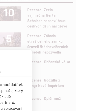
10
Recenze: Zcela
výjimečná Gerta
Schnirch nebarví hnus
českých dějin narůžovo
5
Recenze: Záhada
strašidelného zámku
úroveň štědrovečerních
pohádek nepozvedla
8
Recenze: Občanská válka
s
6
Recenze: Godzilla x
mocí tlačítek
Kong: Nové impérium
pínače, který
základě
8
Recenze: Opičí muž
partnerů.
ti zpracování