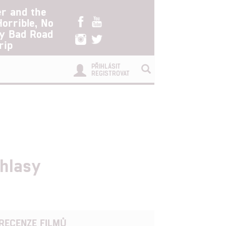
er and the
Horrible, No
ry Bad Road
rip
PŘIHLÁSIT
REGISTROVAT
ohlasy
RECENZE FILMŮ