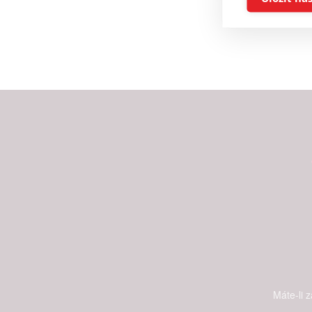
Reklam
Person
služeb
Udělením sou
možnost: Zaji
Poskytování 
Máte-li 