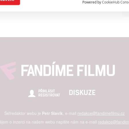
Powered by
CookieHub Cons
a založená na omezených údajích a měření reklamy
alizovaný obsah, měření obsahu, průzkum publika a vývoj
hlasu s účely a funkcemi zde uvedenými dáváte nám i našim pa
štění bezpečnosti, předcházení a zjišťování podvodů a odstraňov
a zobrazování reklamy a obsahu
DISKUZE
PŘIHLÁSIT
REGISTROVAT
Šéfredaktor webu je
Petr Slavík
, e-mail
redakce@fandimefilmu.cz
zájem o inzerci na našem webu napište nám na e-mail
redakce@fandime