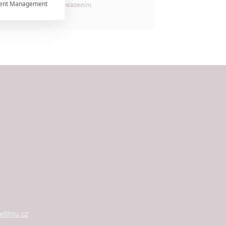
ent Management

maximálně nabitým obsazením


rtnerům
ání chyb,
filmu.cz