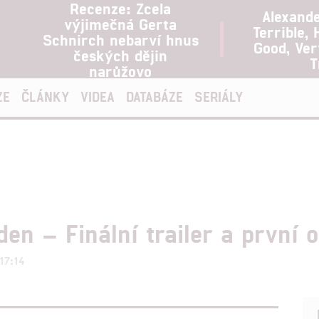
Recenze: Zcela
Alexand
výjimečná Gerta
Terrible, 
Schnirch nebarví hnus
Good, Ve
českých dějin
T
narůžovo
ZE
ČLÁNKY
VIDEA
DATABÁZE
SERIÁLY
den – Finální trailer a první 
17:14