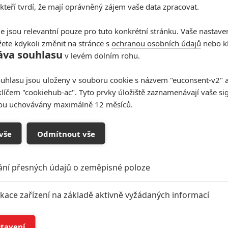
 kteří tvrdí, že mají oprávněný zájem vaše data zpracovat.
e jsou relevantní pouze pro tuto konkrétní stránku. Vaše nastave
ete kdykoli změnit na stránce s
ochranou osobních údajů
nebo kl
áva souhlasu
v levém dolním rohu.
uhlasu jsou uloženy v souboru cookie s názvem "euconsent-v2" a 
klíčem "cookiehub-ac". Tyto prvky úložiště zaznamenávají vaše si
sou uchovávány maximálně 12 měsíců.
vše
Odmítnout vše
ání přesných údajů o zeměpisné poloze
ikace zařízení na základě aktivně vyžádaných informací
í a/nebo přístup k informacím v zařízení
stavení