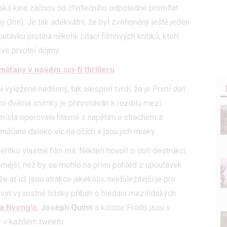
eská kina začnou od čtvrtečního odpoledne promítat
ay One
). Je tak adekvátní, že byl zveřejněný ještě jeden
outávku protíná několik citací filmových kritiků, kteří
vé prvotní dojmy.
ťany v novém sci-fi thrilleru
í vyloženě nadšený, tak alespoň tvrdí, že je
První den
mi dvěma snímky je přirovnáván k rozdílu mezi
 místa
operovala hlavně s napětím a strachem z
ťané daleko víc na očích a jsou jich mraky.
řítko vlastně film má. Někteří hovoří o obří destrukci,
rnější, než by se mohlo na první pohled z upoutávek
 ať už jsou atrakce jakékoliv, nejdůležitější je pro
vat výsostně lidský příběh o hledání mezilidských
ta Nyong'o
,
Joseph Quinn
a kocour Frodo jsou v
y v každém tweetu.