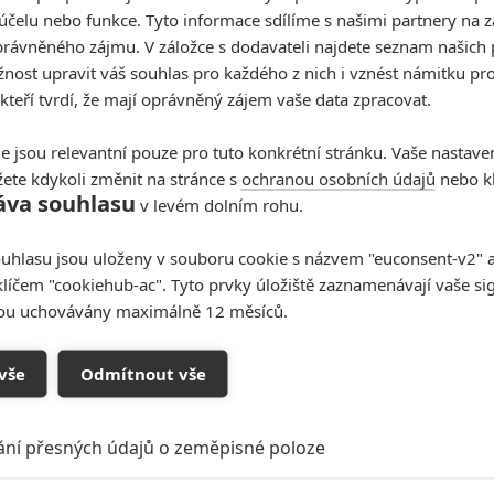
tů, tak se to tak udělá. Citlivou kombinací praktických
účelu nebo funkce. Tyto informace sdílíme s našimi partnery na 
čený New York, který by měl působit jako živý. A naše
rávněného zájmu. V záložce s dodavateli najdete seznam našich 
ost upravit váš souhlas pro každého z nich i vznést námitku pro
rica Eric (Joseph Quinn) snaží dostat do bezpečí.
 kteří tvrdí, že mají oprávněný zájem vaše data zpracovat.
e jsou relevantní pouze pro tuto konkrétní stránku. Vaše nastave
ete kdykoli změnit na stránce s
ochranou osobních údajů
nebo kl
áva souhlasu
v levém dolním rohu.
uhlasu jsou uloženy v souboru cookie s názvem "euconsent-v2" a 
klíčem "cookiehub-ac". Tyto prvky úložiště zaznamenávají vaše si
sou uchovávány maximálně 12 měsíců.
vše
Odmítnout vše
ání přesných údajů o zeměpisné poloze