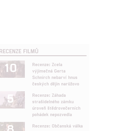
RECENZE FILMŮ
10
Recenze: Zcela
výjimečná Gerta
Schnirch nebarví hnus
českých dějin narůžovo
5
Recenze: Záhada
strašidelného zámku
úroveň štědrovečerních
pohádek nepozvedla
8
Recenze: Občanská válka