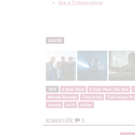
Vše o Tichém místu
GALERIE
TAGY
A Quiet Place
A Quiet Place: Day One
Michael Sarnoski
Tiché místo
Tiché místo: Pr
recenze
sci-fi
thriller
KOMENTÁŘE
0