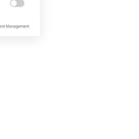

ent Management



rtnerům
ání chyb,