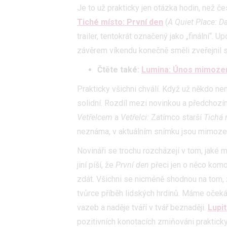
Je to už prakticky jen otázka hodin, než č
Tiché místo: První den
(
A Quiet Place: D
trailer, tentokrát označený jako „finální“. Up
závěrem víkendu konečně směli zveřejnil s
Čtěte také:
Lumina: Únos mimozemš
Prakticky všichni chválí. Když už někdo nen
solidní. Rozdíl mezi novinkou a předchozí
Vetřelcem
a
Vetřelc
i:
Zatímco starší
Tichá
neznáma, v aktuálním snímku jsou mimozemš
Novináři se trochu rozcházejí v tom, jaké mě
jiní píší, že
První den
přeci jen o něco komo
zdát. Všichni se nicméně shodnou na tom, že
tvůrce příběh lidských hrdinů. Máme očeká
vazeb a naděje tváří v tvář beznaději.
Lupi
pozitivních konotacích zmiňováni praktick