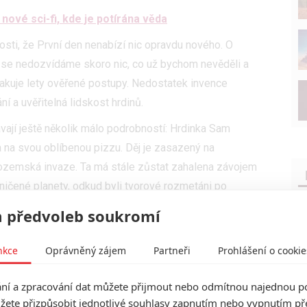
 nové sci-fi, kde je potírána věda
nosti, že První den nenabízí nic opravdu nového. O
se nedozvídáme skoro nic, co už bychom nevěděli a
opakuje lety ověřené postupy. Nedostatek invence
í a uvěřitelná lidskost hrdinů.
ávají ještě několik málo podrobností: Hrdinka Sam
a na svou oblíbenou pizzu. Děj je zasazený na
ozemská invaze. Ta má stále zůstat zahalena závojem
ičené planety, odkud byli tvorové rozmetáni po
 vřítí do naší atmosféry a v novém ekosystému jsou
 předvoleb soukromí
c o nich vědět nepotřebujeme.
nkce
Oprávněný zájem
Partneři
Prohlášení o cookie
oli Spielbergova UFO filmu
ěly předchozí snímky, a tak sledujeme celé smečky
í a zpracování dat můžete přijmout nebo odmítnou najednou po
chael Sarnoski
nicméně trval na tom, že pokud něco
žete přizpůsobit jednotlivé souhlasy zapnutím nebo vypnutím pře