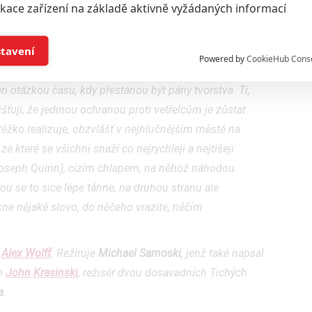
ikace zařízení na základě aktivně vyžádaných informací
í a/nebo přístup k informacím v zařízení
stavení
New Yorku na jednodenní výlet. Protože někteří lidé
Powered by
CookieHub Cons
dy přiletěli. Obřímu hmyzu podobní mimozemšťané
a založená na omezených údajích a měření reklamy
en otázkou času, kdy přestanou být pány tvorstva. Ti,
išťují, že jedinou ochranou proti vetřelcům je zůstat
alizovaný obsah, měření obsahu, průzkum publika a vývoj
těžko realizuje, obzvlášť v nejhlučnějším městě na
 které se všichni snaží co nejrychleji a nejtišeji
Joseph Quinn), cizím chlapem, na něhož náhodou
hlasu s účely a funkcemi zde uvedenými dáváte nám i našim pa
u se to sice lépe táhne, na druhou stranu ale
štění bezpečnosti, předcházení a zjišťování podvodů a odstraňov
ne nějaké slovo, do něčeho vrazíte, něčím
a zobrazování reklamy a obsahu
a
Alex Wolff
.
Režíruje
Michael Sarnoski
, jenž také napsal
je
John Krasinski
, režisér dvou dosavadních Tichých
a
.