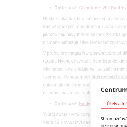
Čtěte také:
Gravitace: Will Smith v
Určitá kritika tu a tam zaznívá vůči skuteč
mimozemských monstrech a životu s nimi 
jakožto napínavý thriller snímek zkrátka 
nicméně nahrazují silné řemeslné zpracován
V profilu pro magazín
Indiewire
tvůrci přid
(Lupita Nyong’o) vyrazila do města do kin 
Manhattan, kde sledujeme, jak začíná mim
tajemství. Mimozemský druh pochází ze zn
galaxii, jak malé meteority. Přesně tak se
Centrum
najednou na vrcholu potravního řetězce. Ví
Účely a fu
Čtěte také:
Emily Blunt v hlavní r
Tvůrci dostali větší rozpočet, než jaký m
Shromažďován
vetřelců a množství destrukce. Režisér
Mi
níže nebo mů