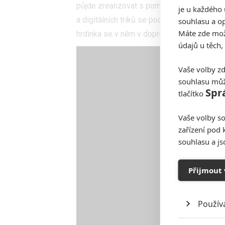
půjde zrealizovat s pomocí praktických efek
je u každého 
a digitálních triků se podařilo vytvořit zni
souhlasu a op
Máte zde možn
hrdinka se v něm v doprovodu tajuplného E
údajů u těch,
Vaše volby zd
souhlasu můž
Spr
tlačítko
Vaše volby so
zařízení pod 
souhlasu a j
Přijmout 
Použív