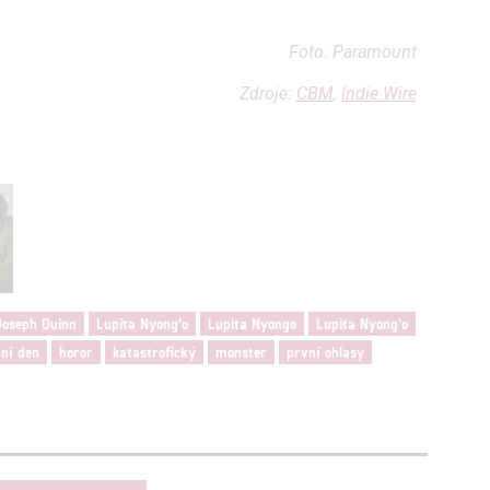
Foto: Paramount
Zdroje:
CBM
,
Indie Wire
Joseph Quinn
Lupita Nyong'o
Lupita Nyongo
Lupita Nyong’o
vní den
horor
katastrofický
monster
první ohlasy