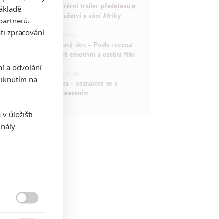
Děti krve a kostí: Regulérní trailer představuje
základě
akční fantasy dobrodružství s vůní Afriky
partnerů.
ti zpracování
1
ČLÁNEK | 30.07.2026 12:31
Spider-Man: Zbrusu nový den – Podle recenzí
máme čekat překvapivě emotivní a osobní film
ní a odvolání
1
ČLÁNEK | 30.07.2026 03:42
iknutím na
Velké preview: Odyssea - seznamte se s
maximálně nabitým obsazením
v úložišti
gnály
