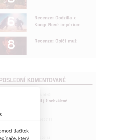
6
Recenze: Godzilla x
Kong: Nové impérium
8
Recenze: Opičí muž
POSLEDNÍ KOMENTOVANÉ
3
ČLÁNEK | 01.08.2026 16:40
Marvel nečekaně zrušil již schválené
pokračování
s
433
FILM | 01.08.2026 07:11
拆彈專家
mocí tlačítek
1
pínače, který
ČLÁNEK | 30.07.2026 20:14