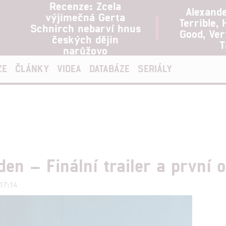
Recenze: Zcela
Alexand
výjimečná Gerta
Terrible, 
Schnirch nebarví hnus
Good, Ve
českých dějin
T
narůžovo
ZE
ČLÁNKY
VIDEA
DATABÁZE
SERIÁLY
den – Finální trailer a první 
17:14