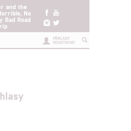
er and the
Horrible, No
ry Bad Road
rip
PŘIHLÁSIT
REGISTROVAT
ohlasy