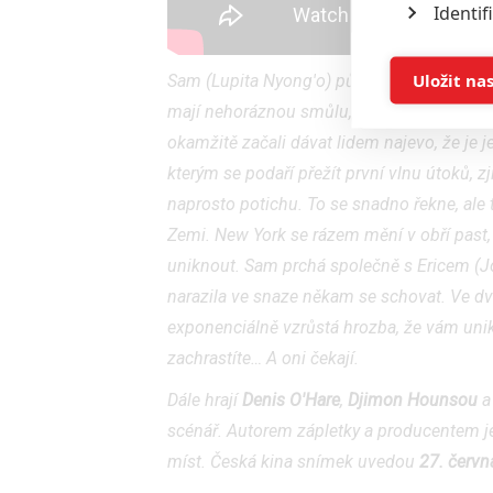
Identif
Ukládán
Uložit na
Sam (Lupita Nyong'o) původně vyrazila do 
mají nehoráznou smůlu, vybrala si den, k
Reklam
okamžitě začali dávat lidem najevo, že je j
kterým se podaří přežít první vlnu útoků, zj
Person
naprosto potichu. To se snadno řekne, ale 
služeb
Zemi. New York se rázem mění v obří past, ze
uniknout. Sam prchá společně s Ericem (
Udělením sou
narazila ve snaze někam se schovat. Ve dvo
možnost: Zaji
exponenciálně vzrůstá hrozba, že vám unik
Poskytování 
zachrastíte… A oni čekají.
Dále hrají
Denis O'Hare
,
Djimon Hounsou
scénář. Autorem zápletky a producentem 
míst. Česká kina snímek uvedou
27. červn