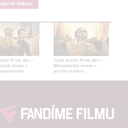
oupit do diskuze
ísto: První den –
Tiché místo: První den –
mská invaze v
Mimozemská invaze v
 impozantním
prvním traileru