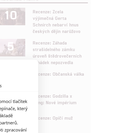
10
Recenze: Zcela
výjimečná Gerta
Schnirch nebarví hnus
českých dějin narůžovo
5
Recenze: Záhada
strašidelného zámku
úroveň štědrovečerních
pohádek nepozvedla
8
Recenze: Občanská válka
s
6
Recenze: Godzilla x
mocí tlačítek
Kong: Nové impérium
pínače, který
základě
8
Recenze: Opičí muž
partnerů.
ti zpracování