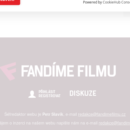
Powered by
CookieHub Cons
a založená na omezených údajích a měření reklamy
alizovaný obsah, měření obsahu, průzkum publika a vývoj
hlasu s účely a funkcemi zde uvedenými dáváte nám i našim pa
štění bezpečnosti, předcházení a zjišťování podvodů a odstraňov
a zobrazování reklamy a obsahu
DISKUZE
PŘIHLÁSIT
REGISTROVAT
Šéfredaktor webu je
Petr Slavík
, e-mail
redakce@fandimefilmu.cz
zájem o inzerci na našem webu napište nám na e-mail
redakce@fandime