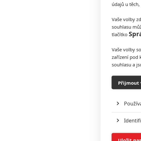
údajů u těch,
Vaše volby zd
souhlasu můž
Spr
tlačítko
Vaše volby so
zařízení pod 
souhlasu a j
Přijmout 
Použív
Identif
Ukládán
Uložit na