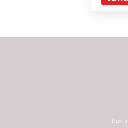
Reklam
Person
služeb
Udělením sou
možnost: Zaji
Poskytování 
Máte-li 