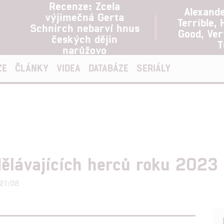
Recenze: Zcela
Alexand
výjimečná Gerta
Terrible, 
Schnirch nebarví hnus
Good, Ve
českých dějin
T
narůžovo
ZE
ČLÁNKY
VIDEA
DATABÁZE
SERIÁLY
dělávajících herců roku 2023
 21:08