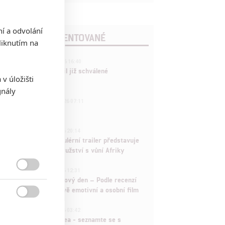
ní a odvolání
POSLEDNÍ KOMENTOVANÉ
iknutím na
3
ČLÁNEK | 01.08.2026 16:40
Marvel nečekaně zrušil již schválené
v úložišti
pokračování
gnály
433
FILM | 01.08.2026 07:11
拆彈專家
1
ČLÁNEK | 30.07.2026 20:14
Děti krve a kostí: Regulérní trailer představuje
akční fantasy dobrodružství s vůní Afriky
1
ČLÁNEK | 30.07.2026 12:31

Spider-Man: Zbrusu nový den – Podle recenzí
máme čekat překvapivě emotivní a osobní film

1
ČLÁNEK | 30.07.2026 03:42
Velké preview: Odyssea - seznamte se s