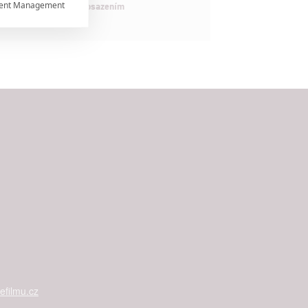
ent Management

maximálně nabitým obsazením


rtnerům
ání chyb,
filmu.cz