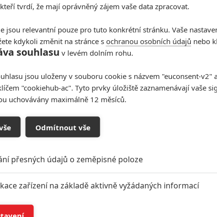
 kteří tvrdí, že mají oprávněný zájem vaše data zpracovat.
e jsou relevantní pouze pro tuto konkrétní stránku. Vaše nastave
ete kdykoli změnit na stránce s
ochranou osobních údajů
nebo kl
áva souhlasu
v levém dolním rohu.
uhlasu jsou uloženy v souboru cookie s názvem "euconsent-v2" a 
klíčem "cookiehub-ac". Tyto prvky úložiště zaznamenávají vaše si
sou uchovávány maximálně 12 měsíců.
vše
Odmítnout vše
ání přesných údajů o zeměpisné poloze
ikace zařízení na základě aktivně vyžádaných informací
í a/nebo přístup k informacím v zařízení
stavení