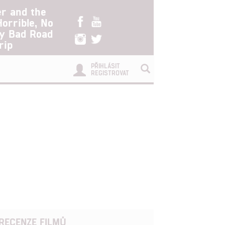
er and the
Horrible, No
ry Bad Road
rip
PŘIHLÁSIT
REGISTROVAT
RECENZE FILMŮ