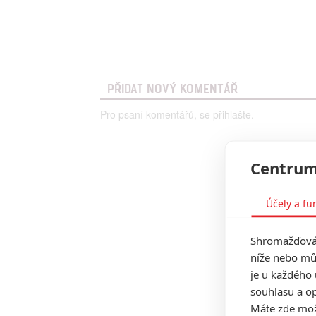
PŘIDAT NOVÝ KOMENTÁŘ
Pro psaní komentářů, se přihlašte.
Centrum
Účely a fu
Shromažďován
níže nebo mů
je u každého 
souhlasu a op
Máte zde možn