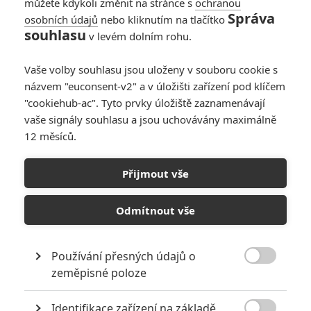
můžete kdykoli změnit na stránce s
ochranou
Správa
osobních údajů
nebo kliknutím na tlačítko
souhlasu
v levém dolním rohu.
PŘIDAT NOVÝ KOMENTÁŘ
Vaše volby souhlasu jsou uloženy v souboru cookie s
názvem "euconsent-v2" a v úložišti zařízení pod klíčem
Pro psaní komentářů, se přihlašte.
"cookiehub-ac". Tyto prvky úložiště zaznamenávají
vaše signály souhlasu a jsou uchovávány maximálně
RECENZE FILMŮ
12 měsíců.
10
Recenze: Zcela výjimečná Gerta
Přijmout vše
Schnirch nebarví hnus českých dějin
narůžovo
Odmítnout vše
5
Recenze: Záhada strašidelného
zámku úroveň štědrovečerních
pohádek nepozvedla
Používání přesných údajů o

zeměpisné poloze
8
Recenze: Občanská válka
Identifikace zařízení na základě