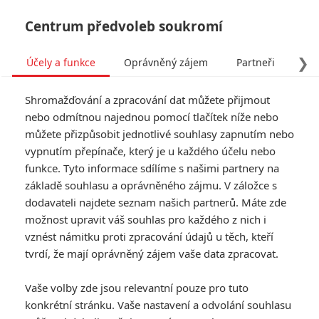
Centrum předvoleb soukromí
❯
Účely a funkce
Oprávněný zájem
Partneři
Pro
Tog
Shromažďování a zpracování dat můžete přijmout
navi
nebo odmítnou najednou pomocí tlačítek níže nebo
můžete přizpůsobit jednotlivé souhlasy zapnutím nebo
Wonka: Velké čokoládové
vypnutím přepínače, který je u každého účelu nebo
funkce. Tyto informace sdílíme s našimi partnery na
dobrodružství v
základě souhlasu a oprávněného zájmu. V záložce s
pohádkovém traileru
dodavateli najdete seznam našich partnerů. Máte zde
možnost upravit váš souhlas pro každého z nich i
vznést námitku proti zpracování údajů u těch, kteří
Napsal:
Petr Slavík - (Anarvin)
, 12.10.2023 21:10
tvrdí, že mají oprávněný zájem vaše data zpracovat.
KOMENTÁŘE
0
Vaše volby zde jsou relevantní pouze pro tuto
konkrétní stránku. Vaše nastavení a odvolání souhlasu