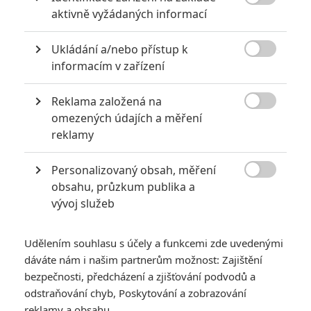

aktivně vyžádaných informací
6
Recenze: Godzilla x Kong: Nové
impérium
Ukládání a/nebo přístup k

informacím v zařízení
8
Recenze: Opičí muž
Reklama založená na

omezených údajích a měření
reklamy
POSLEDNÍ KOMENTOVANÉ
Personalizovaný obsah, měření

obsahu, průzkum publika a
3
ČLÁNEK | 01.08.2026 16:40
vývoj služeb
Marvel nečekaně zrušil již schválené pokračování
433
FILM | 01.08.2026 07:11
Udělením souhlasu s účely a funkcemi zde uvedenými
拆彈專家
dáváte nám i našim partnerům možnost: Zajištění
1
bezpečnosti, předcházení a zjišťování podvodů a
ČLÁNEK | 30.07.2026 20:14
Děti krve a kostí: Regulérní trailer představuje akční fantasy
odstraňování chyb, Poskytování a zobrazování
dobrodružství s vůní Afriky
reklamy a obsahu