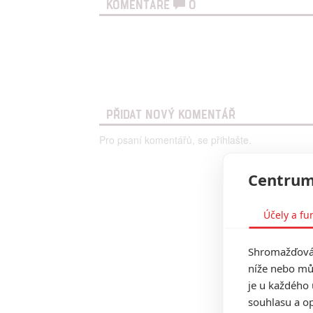
KOMENTÁŘE
0
PŘIDAT NOVÝ KOMENTÁŘ
Pro psaní komentářů, se přihlašte.
Centrum
Účely a fu
Shromažďován
níže nebo mů
je u každého 
souhlasu a op