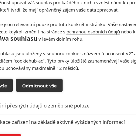
ost upravit váš souhlas pro každého z nich i vznést námitku pro
 kteří tvrdí, že mají oprávněný zájem vaše data zpracovat.
e jsou relevantní pouze pro tuto konkrétní stránku. Vaše nastave
ete kdykoli změnit na stránce s
ochranou osobních údajů
nebo kl
áva souhlasu
v levém dolním rohu.
uhlasu jsou uloženy v souboru cookie s názvem "euconsent-v2" a 
klíčem "cookiehub-ac". Tyto prvky úložiště zaznamenávají vaše si
sou uchovávány maximálně 12 měsíců.
vše
Odmítnout vše
ání přesných údajů o zeměpisné poloze
ikace zařízení na základě aktivně vyžádaných informací