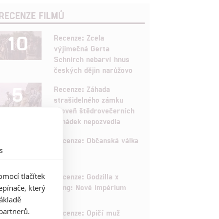
RECENZE FILMŮ
10
Recenze: Zcela
výjimečná Gerta
Schnirch nebarví hnus
českých dějin narůžovo
5
Recenze: Záhada
strašidelného zámku
úroveň štědrovečerních
pohádek nepozvedla
8
Recenze: Občanská válka
s
6
mocí tlačítek
Recenze: Godzilla x
Kong: Nové impérium
pínače, který
základě
8
partnerů.
Recenze: Opičí muž