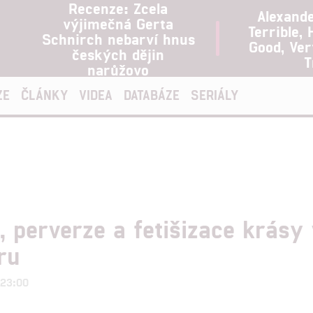
Recenze: Zcela
Alexand
výjimečná Gerta
Terrible, 
Schnirch nebarví hnus
Good, Ve
českých dějin
T
narůžovo
ZE
ČLÁNKY
VIDEA
DATABÁZE
SERIÁLY
, perverze a fetišizace krásy
ru
 23:00