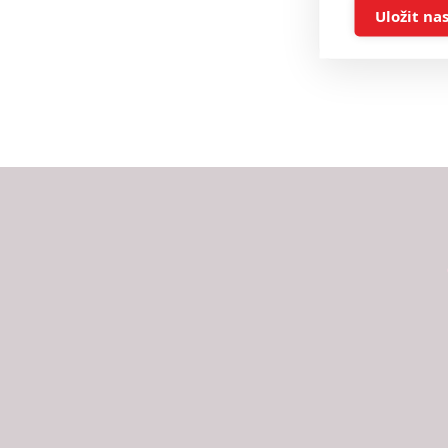
Ukládán
Uložit na
Reklam
Person
služeb
Udělením sou
možnost: Zaji
Poskytování 