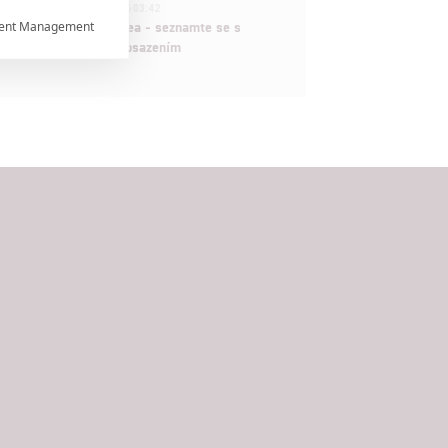
1
ČLÁNEK | 30.07.2026 03:42
ent Management
Velké preview: Odyssea - seznamte se s

maximálně nabitým obsazením


rtnerům
ání chyb,