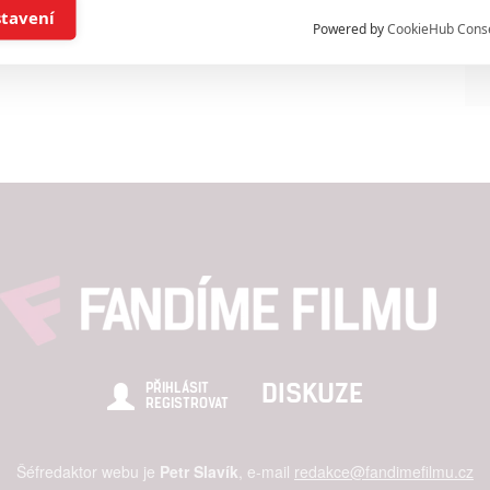
í a/nebo přístup k informacím v zařízení
stavení
Powered by
CookieHub Cons
a založená na omezených údajích a měření reklamy
alizovaný obsah, měření obsahu, průzkum publika a vývoj
hlasu s účely a funkcemi zde uvedenými dáváte nám i našim pa
štění bezpečnosti, předcházení a zjišťování podvodů a odstraňov
a zobrazování reklamy a obsahu
DISKUZE
PŘIHLÁSIT
REGISTROVAT
Šéfredaktor webu je
Petr Slavík
, e-mail
redakce@fandimefilmu.cz