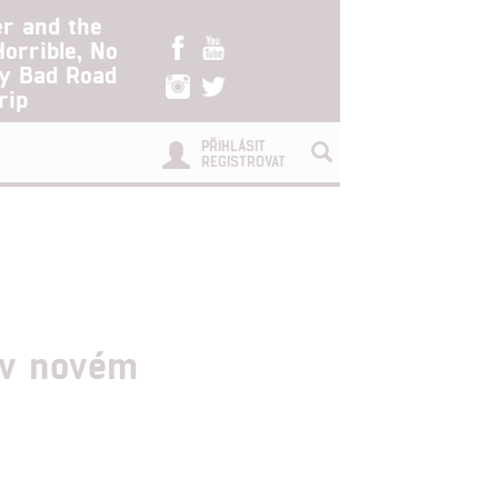
er and the
Horrible, No
ry Bad Road
rip
PŘIHLÁSIT
REGISTROVAT
 v novém