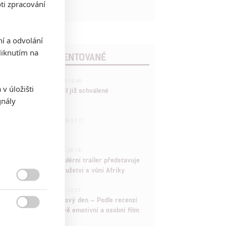
ti zpracování
ní a odvolání
iknutím na
POSLEDNÍ KOMENTOVANÉ
3
ČLÁNEK | 01.08.2026 16:40
v úložišti
Marvel nečekaně zrušil již schválené
gnály
pokračování
433
FILM | 01.08.2026 07:11
拆彈專家
1
ČLÁNEK | 30.07.2026 20:14
Děti krve a kostí: Regulérní trailer představuje
akční fantasy dobrodružství s vůní Afriky

1
ČLÁNEK | 30.07.2026 12:31
Spider-Man: Zbrusu nový den – Podle recenzí
máme čekat překvapivě emotivní a osobní film
