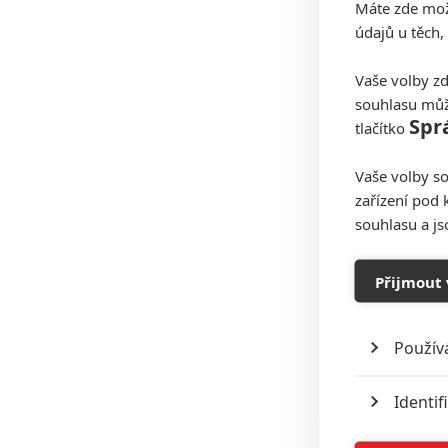
Máte zde možn
údajů u těch,
Vaše volby zd
souhlasu můž
Spr
tlačítko
Vaše volby so
zařízení pod 
souhlasu a j
Přijmout 
Použív
Identif