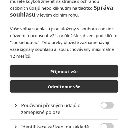
můžete kdykoli změnit na stránce s
ochranou
pbd
| 2023-01-30 11:50:37 |
0
0
Správa
osobních údajů
nebo kliknutím na tlačítko
Je třeba nezapomínat, že Rychle a zběsile většina diváků
souhlasu
v levém dolním rohu.
považovala za mrtvé, dokud nepřišel 5. díl, a i když poslední
filmy nic moc, pořád se jim daří přizvat další a další
Vaše volby souhlasu jsou uloženy v souboru cookie s
obrovská jména viz. Russell, Larson, Momoa,.... takže tady
názvem "euconsent-v2" a v úložišti zařízení pod klíčem
nějaký potenciál vždycky být může. Zároveň Riddicka si
"cookiehub-ac". Tyto prvky úložiště zaznamenávají
taky nepředstavuju jako 60letého tlusťouška, tak uvidíme.
vaše signály souhlasu a jsou uchovávány maximálně
12 měsíců.
Přijmout vše
Odmítnout vše
PŘIDAT NOVÝ KOMENTÁŘ
Pro psaní komentářů, se přihlašte.
Používání přesných údajů o

zeměpisné poloze
RECENZE FILMŮ
Identifikace zařízení na základě