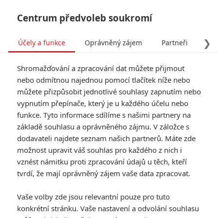
Centrum předvoleb soukromí
❯
Účely a funkce
Oprávněný zájem
Partneři
Pro
Tog
Shromažďování a zpracování dat můžete přijmout
navi
nebo odmítnou najednou pomocí tlačítek níže nebo
můžete přizpůsobit jednotlivé souhlasy zapnutím nebo
Riddick 4: Vin Diesel
vypnutím přepínače, který je u každého účelu nebo
funkce. Tyto informace sdílíme s našimi partnery na
novými obrázky láká na
základě souhlasu a oprávněného zájmu. V záložce s
dlouho odkládanou sci-fi
dodavateli najdete seznam našich partnerů. Máte zde
možnost upravit váš souhlas pro každého z nich i
vznést námitku proti zpracování údajů u těch, kteří
Napsal:
Petr Slavík - (Anarvin)
, 27.01.2023 21:31
tvrdí, že mají oprávněný zájem vaše data zpracovat.
KOMENTÁŘE
1
Vaše volby zde jsou relevantní pouze pro tuto
konkrétní stránku. Vaše nastavení a odvolání souhlasu