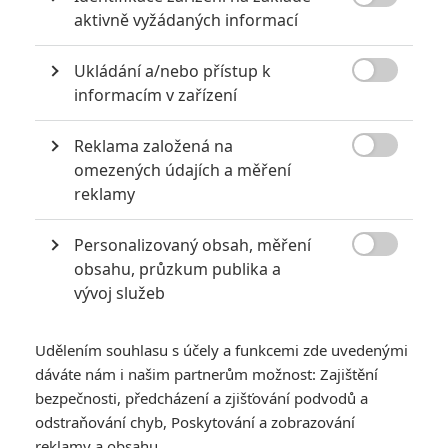
10
Recenze: Zcela výjimečná Gerta

aktivně vyžádaných informací
Schnirch nebarví hnus českých dějin
narůžovo
Ukládání a/nebo přístup k
5

informacím v zařízení
Recenze: Záhada strašidelného
zámku úroveň štědrovečerních
pohádek nepozvedla
Reklama založená na

omezených údajích a měření
8
Recenze: Občanská válka
reklamy
Personalizovaný obsah, měření
6
Recenze: Godzilla x Kong: Nové

obsahu, průzkum publika a
impérium
vývoj služeb
8
Recenze: Opičí muž
Udělením souhlasu s účely a funkcemi zde uvedenými
dáváte nám i našim partnerům možnost: Zajištění
bezpečnosti, předcházení a zjišťování podvodů a
odstraňování chyb, Poskytování a zobrazování
reklamy a obsahu