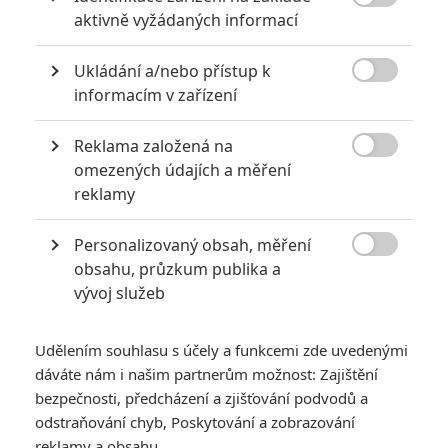

aktivně vyžádaných informací
Ukládání a/nebo přístup k

informacím v zařízení
RECENZE FILMŮ
Reklama založená na
10
Recenze: Zcela výjimečná Gerta

omezených údajích a měření
Schnirch nebarví hnus českých dějin
reklamy
narůžovo
5
Recenze: Záhada strašidelného
Personalizovaný obsah, měření
zámku úroveň štědrovečerních

obsahu, průzkum publika a
pohádek nepozvedla
vývoj služeb
8
Recenze: Občanská válka
Udělením souhlasu s účely a funkcemi zde uvedenými
dáváte nám i našim partnerům možnost: Zajištění
6
Recenze: Godzilla x Kong: Nové
bezpečnosti, předcházení a zjišťování podvodů a
impérium
odstraňování chyb, Poskytování a zobrazování
reklamy a obsahu