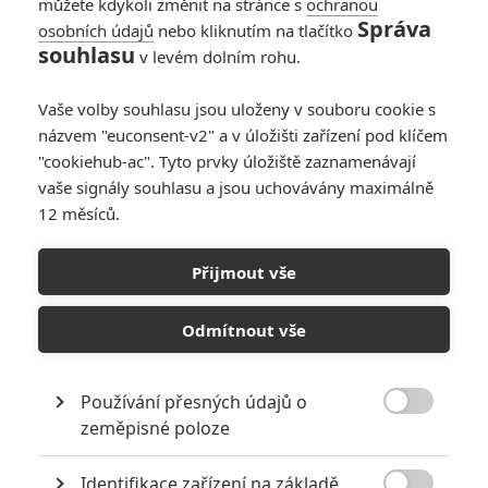
můžete kdykoli změnit na stránce s
ochranou
Správa
osobních údajů
nebo kliknutím na tlačítko
souhlasu
v levém dolním rohu.
PŘIDAT NOVÝ KOMENTÁŘ
Vaše volby souhlasu jsou uloženy v souboru cookie s
názvem "euconsent-v2" a v úložišti zařízení pod klíčem
Pro psaní komentářů, se přihlašte.
"cookiehub-ac". Tyto prvky úložiště zaznamenávají
vaše signály souhlasu a jsou uchovávány maximálně
Podfukáři
12 měsíců.
10.06.2013 | USA, Francie
Akční, Komedie, Dobrodružný,
Krimi, Thriller, Mysteriózní
Přijmout vše
Info o filmu
Odmítnout vše
Používání přesných údajů o

zeměpisné poloze
Identifikace zařízení na základě