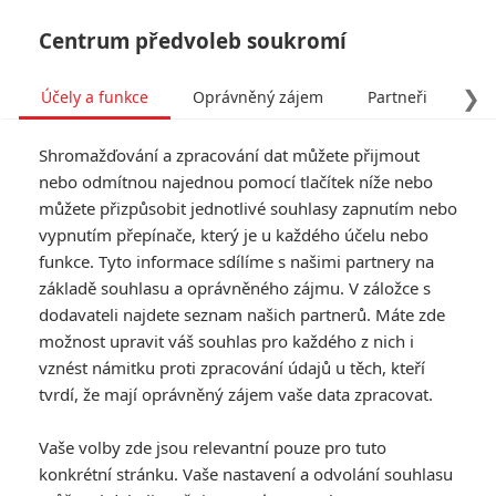
Centrum předvoleb soukromí
❯
Účely a funkce
Oprávněný zájem
Partneři
Pro
Tog
Shromažďování a zpracování dat můžete přijmout
navi
nebo odmítnou najednou pomocí tlačítek níže nebo
můžete přizpůsobit jednotlivé souhlasy zapnutím nebo
Podfukáři 3: Pokračování
vypnutím přepínače, který je u každého účelu nebo
funkce. Tyto informace sdílíme s našimi partnery na
našlo režiséra a je v
základě souhlasu a oprávněného zájmu. V záložce s
přípravě
dodavateli najdete seznam našich partnerů. Máte zde
možnost upravit váš souhlas pro každého z nich i
vznést námitku proti zpracování údajů u těch, kteří
Napsal:
Petr Slavík - (Anarvin)
, 30.09.2022 06:00
tvrdí, že mají oprávněný zájem vaše data zpracovat.
KOMENTÁŘE
0
Vaše volby zde jsou relevantní pouze pro tuto
konkrétní stránku. Vaše nastavení a odvolání souhlasu