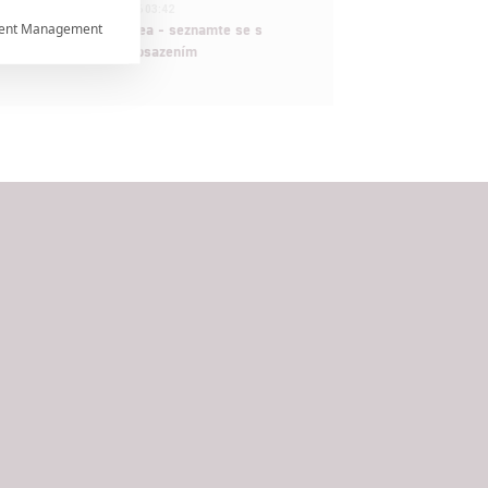
1
ČLÁNEK | 30.07.2026 03:42
ent Management
Velké preview: Odyssea - seznamte se s

maximálně nabitým obsazením


rtnerům
ání chyb,