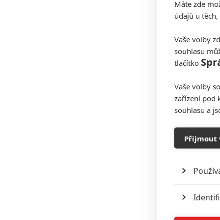
Máte zde možn
údajů u těch,
Vaše volby zd
souhlasu můž
Spr
tlačítko
Vaše volby so
zařízení pod 
souhlasu a j
Přijmout 
Použív
Identif