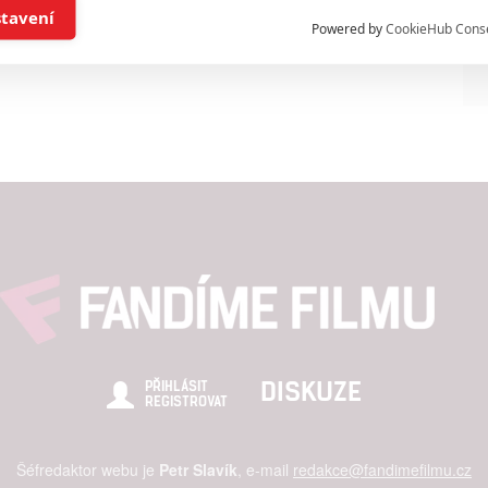
í a/nebo přístup k informacím v zařízení
stavení
Powered by
CookieHub Cons
a založená na omezených údajích a měření reklamy
alizovaný obsah, měření obsahu, průzkum publika a vývoj
hlasu s účely a funkcemi zde uvedenými dáváte nám i našim pa
štění bezpečnosti, předcházení a zjišťování podvodů a odstraňov
a zobrazování reklamy a obsahu
DISKUZE
PŘIHLÁSIT
REGISTROVAT
Šéfredaktor webu je
Petr Slavík
, e-mail
redakce@fandimefilmu.cz