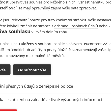
ost upravit váš souhlas pro každého z nich i vznést námitku pro
 kteří tvrdí, že mají oprávněný zájem vaše data zpracovat.
e jsou relevantní pouze pro tuto konkrétní stránku. Vaše nastave
ete kdykoli změnit na stránce s
ochranou osobních údajů
nebo kl
áva souhlasu
v levém dolním rohu.
uhlasu jsou uloženy v souboru cookie s názvem "euconsent-v2" a 
klíčem "cookiehub-ac". Tyto prvky úložiště zaznamenávají vaše si
sou uchovávány maximálně 12 měsíců.
vše
Odmítnout vše
ání přesných údajů o zeměpisné poloze
ikace zařízení na základě aktivně vyžádaných informací