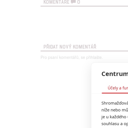
KOMENTÁŘE
0
PŘIDAT NOVÝ KOMENTÁŘ
Pro psaní komentářů, se přihlašte.
Centrum
Účely a fu
Shromažďován
níže nebo mů
je u každého 
souhlasu a op