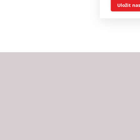
Ukládán
Uložit na
Reklam
Person
služeb
Udělením sou
možnost: Zaji
Poskytování 