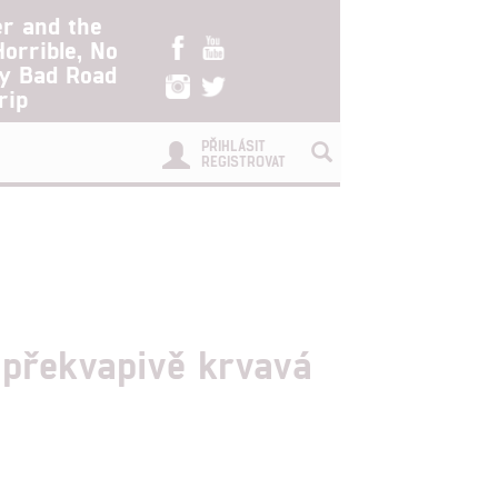
er and the
Horrible, No
ry Bad Road
rip
PŘIHLÁSIT
REGISTROVAT
 překvapivě krvavá