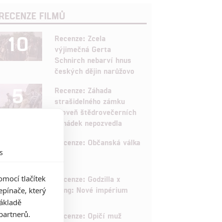
RECENZE FILMŮ
10
Recenze: Zcela
výjimečná Gerta
Schnirch nebarví hnus
českých dějin narůžovo
5
Recenze: Záhada
strašidelného zámku
úroveň štědrovečerních
pohádek nepozvedla
8
Recenze: Občanská válka
s
6
mocí tlačítek
Recenze: Godzilla x
Kong: Nové impérium
pínače, který
základě
8
partnerů.
Recenze: Opičí muž