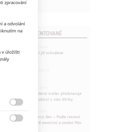
ti zpracování
ní a odvolání
iknutím na
POSLEDNÍ KOMENTOVANÉ
3
ČLÁNEK | 01.08.2026 16:40
v úložišti
Marvel nečekaně zrušil již schválené
gnály
pokračování
433
FILM | 01.08.2026 07:11
拆彈專家
1
ČLÁNEK | 30.07.2026 20:14
Děti krve a kostí: Regulérní trailer představuje
akční fantasy dobrodružství s vůní Afriky

1
ČLÁNEK | 30.07.2026 12:31
Spider-Man: Zbrusu nový den – Podle recenzí
máme čekat překvapivě emotivní a osobní film
