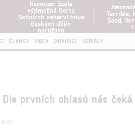
Recenze: Zcela
Alexand
výjimečná Gerta
Terrible, 
Schnirch nebarví hnus
Good, Ve
českých dějin
T
narůžovo
ZE
ČLÁNKY
VIDEA
DATABÁZE
SERIÁLY
 Dle prvních ohlasů nás čeká
 18:20