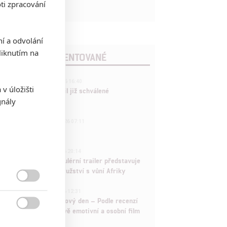
ti zpracování
ní a odvolání
iknutím na
POSLEDNÍ KOMENTOVANÉ
3
ČLÁNEK | 01.08.2026 16:40
v úložišti
Marvel nečekaně zrušil již schválené
gnály
pokračování
433
FILM | 01.08.2026 07:11
拆彈專家
1
ČLÁNEK | 30.07.2026 20:14
Děti krve a kostí: Regulérní trailer představuje
akční fantasy dobrodružství s vůní Afriky

1
ČLÁNEK | 30.07.2026 12:31
Spider-Man: Zbrusu nový den – Podle recenzí
máme čekat překvapivě emotivní a osobní film
