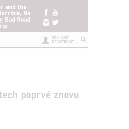
er and the
Horrible, No
ry Bad Road
rip
PŘIHLÁSIT
REGISTROVAT
etech poprvé znovu