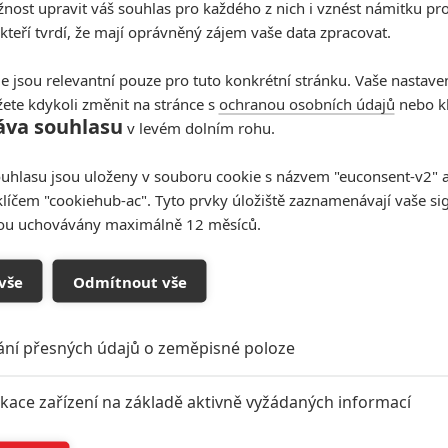
ost upravit váš souhlas pro každého z nich i vznést námitku pro
 kteří tvrdí, že mají oprávněný zájem vaše data zpracovat.
e jsou relevantní pouze pro tuto konkrétní stránku. Vaše nastave
ete kdykoli změnit na stránce s
ochranou osobních údajů
nebo kl
áva souhlasu
v levém dolním rohu.
uhlasu jsou uloženy v souboru cookie s názvem "euconsent-v2" a 
klíčem "cookiehub-ac". Tyto prvky úložiště zaznamenávají vaše si
sou uchovávány maximálně 12 měsíců.
vše
Odmítnout vše
ání přesných údajů o zeměpisné poloze
ikace zařízení na základě aktivně vyžádaných informací