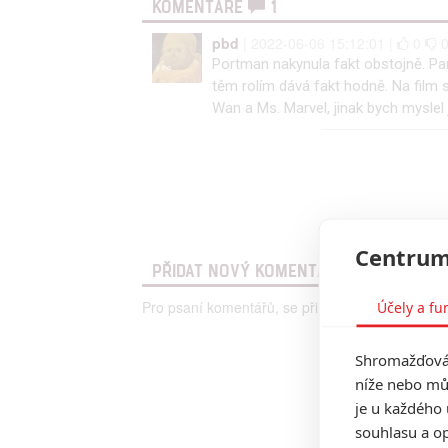
KOMENTÁŘE
1
pbd
| 2022-06-06 15:12:01 |
0
Portman nakynula fakt obstojně. Pam
těm rolím dává fakt hodně. Na film
Wan a Ms. Marvel, jinak bych myslel 
Centrum
PŘIDAT NOVÝ KOMENTÁŘ
Pro psaní komentářů, se přihlašte.
Účely a fu
Shromažďován
níže nebo mů
je u každého 
souhlasu a op