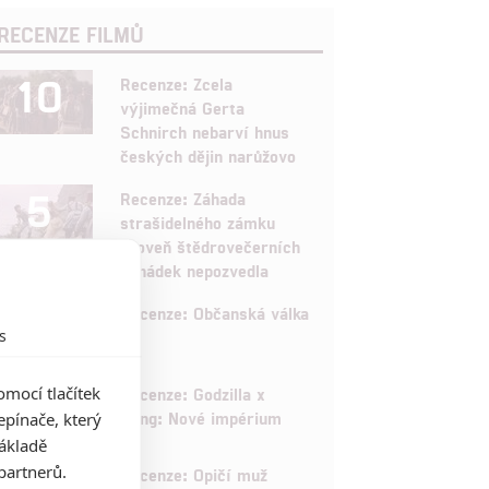
RECENZE FILMŮ
10
Recenze: Zcela
výjimečná Gerta
Schnirch nebarví hnus
českých dějin narůžovo
5
Recenze: Záhada
strašidelného zámku
úroveň štědrovečerních
pohádek nepozvedla
8
Recenze: Občanská válka
s
6
mocí tlačítek
Recenze: Godzilla x
Kong: Nové impérium
pínače, který
základě
8
partnerů.
Recenze: Opičí muž