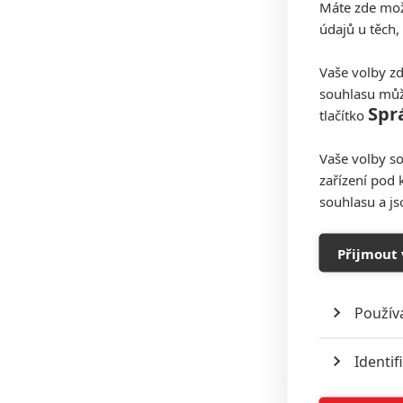
Máte zde možn
údajů u těch,
Vaše volby zd
souhlasu můž
Spr
tlačítko
Vaše volby so
zařízení pod 
souhlasu a j
Přijmout 
Použív
Identif