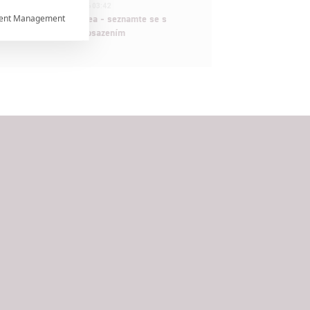
1
ČLÁNEK | 30.07.2026 03:42
ent Management
Velké preview: Odyssea - seznamte se s

maximálně nabitým obsazením


rtnerům
ání chyb,