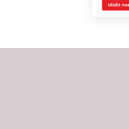
Ukládán
Uložit na
Reklam
Person
služeb
Udělením sou
možnost: Zaji
Poskytování 