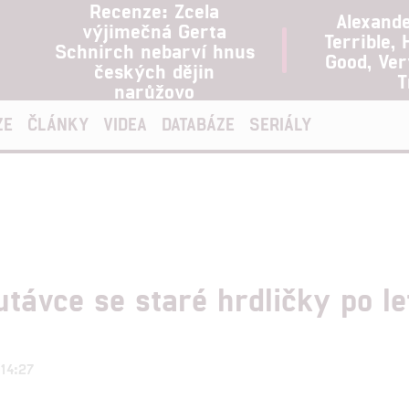
Recenze: Zcela
Alexand
výjimečná Gerta
Terrible, 
Schnirch nebarví hnus
Good, Ve
českých dějin
T
narůžovo
ZE
ČLÁNKY
VIDEA
DATABÁZE
SERIÁLY
utávce se staré hrdličky po l
 14:27