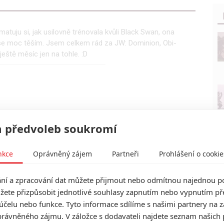
0
atuju si, jak usilovně trénovala kvůli Black Swan, ona
 se moc těším. Jsem celkem rád za JW: Dominion, Obi-
ještě měsíc jen na tohle. :D
 předvoleb soukromí
nkce
Oprávněný zájem
Partneři
Prohlášení o cookie
í a zpracování dat můžete přijmout nebo odmítnou najednou po
žete přizpůsobit jednotlivé souhlasy zapnutím nebo vypnutím pře
účelu nebo funkce. Tyto informace sdílíme s našimi partnery na 
rávněného zájmu. V záložce s dodavateli najdete seznam našich 