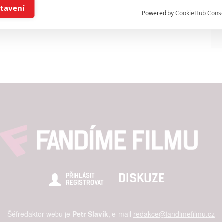
í a/nebo přístup k informacím v zařízení
stavení
Powered by
CookieHub Cons
a založená na omezených údajích a měření reklamy
alizovaný obsah, měření obsahu, průzkum publika a vývoj
hlasu s účely a funkcemi zde uvedenými dáváte nám i našim pa
štění bezpečnosti, předcházení a zjišťování podvodů a odstraňov
a zobrazování reklamy a obsahu
DISKUZE
PŘIHLÁSIT
REGISTROVAT
Šéfredaktor webu je
Petr Slavík
, e-mail
redakce@fandimefilmu.cz