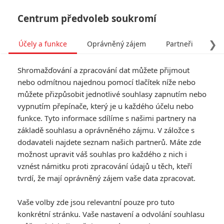
Centrum předvoleb soukromí
❯
Účely a funkce
Oprávněný zájem
Partneři
Pro
Tog
Shromažďování a zpracování dat můžete přijmout
navi
nebo odmítnou najednou pomocí tlačítek níže nebo
můžete přizpůsobit jednotlivé souhlasy zapnutím nebo
Krotitelé duchů: Odkaz –
vypnutím přepínače, který je u každého účelu nebo
funkce. Tyto informace sdílíme s našimi partnery na
Nový trailer a plány do
základě souhlasu a oprávněného zájmu. V záložce s
budoucnosti
dodavateli najdete seznam našich partnerů. Máte zde
možnost upravit váš souhlas pro každého z nich i
vznést námitku proti zpracování údajů u těch, kteří
Napsal:
Petr Slavík - (Anarvin)
, 19.10.2021 06:00
tvrdí, že mají oprávněný zájem vaše data zpracovat.
KOMENTÁŘE
0
Vaše volby zde jsou relevantní pouze pro tuto
konkrétní stránku. Vaše nastavení a odvolání souhlasu