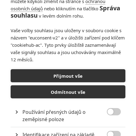
můžete kdykoli změnit na stránce s
ochranou
Správa
osobních údajů
nebo kliknutím na tlačítko
souhlasu
v levém dolním rohu.
PŘIDAT NOVÝ KOMENTÁŘ
Vaše volby souhlasu jsou uloženy v souboru cookie s
názvem "euconsent-v2" a v úložišti zařízení pod klíčem
Pro psaní komentářů, se přihlašte.
"cookiehub-ac". Tyto prvky úložiště zaznamenávají
vaše signály souhlasu a jsou uchovávány maximálně
RECENZE FILMŮ
12 měsíců.
10
Recenze: Zcela výjimečná Gerta
Přijmout vše
Schnirch nebarví hnus českých dějin
narůžovo
Odmítnout vše
5
Recenze: Záhada strašidelného
zámku úroveň štědrovečerních
pohádek nepozvedla
Používání přesných údajů o

zeměpisné poloze
8
Recenze: Občanská válka
Identifikace zařízení na základě