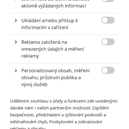

aktivně vyžádaných informací
6
Recenze: Godzilla x Kong: Nové
impérium
Ukládání a/nebo přístup k

informacím v zařízení
8
Recenze: Opičí muž
Reklama založená na

omezených údajích a měření
reklamy
POSLEDNÍ KOMENTOVANÉ
Personalizovaný obsah, měření

obsahu, průzkum publika a
3
ČLÁNEK | 01.08.2026 16:40
vývoj služeb
Marvel nečekaně zrušil již schválené pokračování
433
FILM | 01.08.2026 07:11
Udělením souhlasu s účely a funkcemi zde uvedenými
拆彈專家
dáváte nám i našim partnerům možnost: Zajištění
1
bezpečnosti, předcházení a zjišťování podvodů a
ČLÁNEK | 30.07.2026 20:14
Děti krve a kostí: Regulérní trailer představuje akční fantasy
odstraňování chyb, Poskytování a zobrazování
dobrodružství s vůní Afriky
reklamy a obsahu