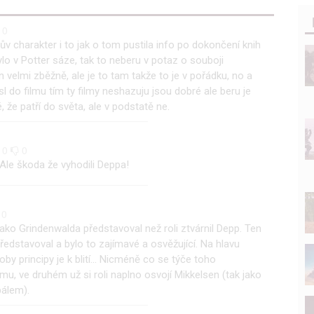
0
v charakter i to jak o tom pustila info po dokončení knih
lo v Potter sáze, tak to neberu v potaz o souboji
 velmi zběžně, ale je to tam takže to je v pořádku, no a
sl do filmu tím ty filmy neshazuju jsou dobré ale beru je
, že patří do světa, ale v podstatě ne.
0
0
 Ale škoda že vyhodili Deppa!
0
jako Grindenwalda představoval než roli ztvárnil Depp. Ten
i představoval a bylo to zajímavé a osvěžující. Na hlavu
 principy je k blití... Nicméně co se týče toho
mu, ve druhém už si roli naplno osvojí Mikkelsen (tak jako
bálem).