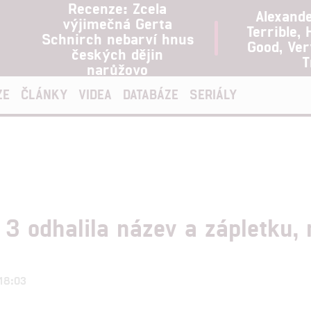
Recenze: Zcela
Alexand
výjimečná Gerta
Terrible, 
Schnirch nebarví hnus
Good, Ve
českých dějin
T
narůžovo
ZE
ČLÁNKY
VIDEA
DATABÁZE
SERIÁLY
 3 odhalila název a zápletku
 18:03