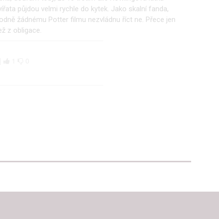
alizovaný obsah, měření obsahu, průzkum publika a vývoj
ířata půjdou velmi rychle do kytek. Jako skalní fanda,
hodně žádnému Potter filmu nezvládnu říct ne. Přece jen
ež z obligace.
hlasu s účely a funkcemi zde uvedenými dáváte nám i našim pa
štění bezpečnosti, předcházení a zjišťování podvodů a odstraňov
 |
1
0
a zobrazování reklamy a obsahu