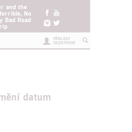
er and the
Horrible, No
ry Bad Road
rip
PŘIHLÁSIT
REGISTROVAT
, mění datum