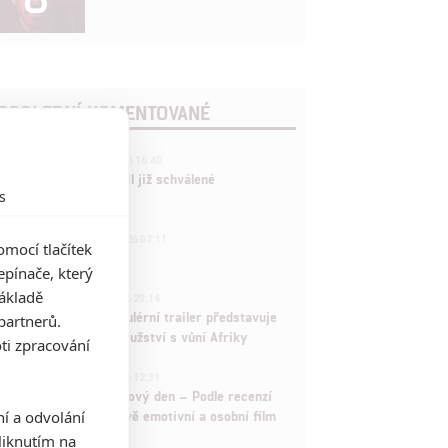
POSLEDNÍ KOMENTOVANÉ
3
ČLÁNEK | 01.08.2026 16:40
Marvel nečekaně zrušil již schválené
s
pokračování
433
FILM | 01.08.2026 07:11
mocí tlačítek
拆彈專家
pínače, který
1
základě
ČLÁNEK | 30.07.2026 20:14
Děti krve a kostí: Regulérní trailer představuje
partnerů.
akční fantasy dobrodružství s vůní Afriky
ti zpracování
1
ČLÁNEK | 30.07.2026 12:31
Spider-Man: Zbrusu nový den – Podle recenzí
ní a odvolání
máme čekat překvapivě emotivní a osobní film
iknutím na