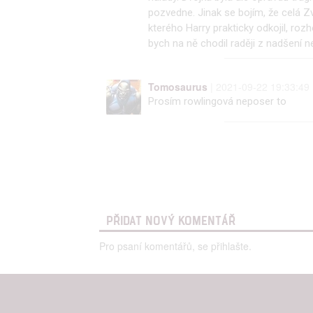
Person
pozvedne. Jinak se bojím, že celá Zv
služeb
kterého Harry prakticky odkojil, roz
bych na ně chodil raději z nadšení n
Udělením sou
možnost: Zaji
Tomosaurus
| 2021-09-22 19:33:49
Poskytování 
Prosím rowlingová neposer to
PŘIDAT NOVÝ KOMENTÁŘ
Pro psaní komentářů, se přihlašte.