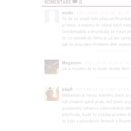
KOMENTÁŘE
8
moiki
| 2021-09-26 13:47:42 |
0
To že se snaží nyní přepsat Brumbálů
je hnus, a neberu to vážně když neby
Grindelwalda a Brumbála se mluví jen
to co nasadí do filmu je už jen vymý
tak že jsou jako Prokleté dítě vedené
Megatron
| 2021-09-24 12:38:43 |
Já si myslím že to bude skvělý film!
bSaR
| 2021-09-24 10:13:52 |
0
Mikkelsen je herec, kterého jsem si 
roli ztvárnil úplně jinak, než jsem s
postavený vyhazov odůvodněný rádoby
přechodu, bude to otázka prvního fil
to bylo v původních filmech s Brum