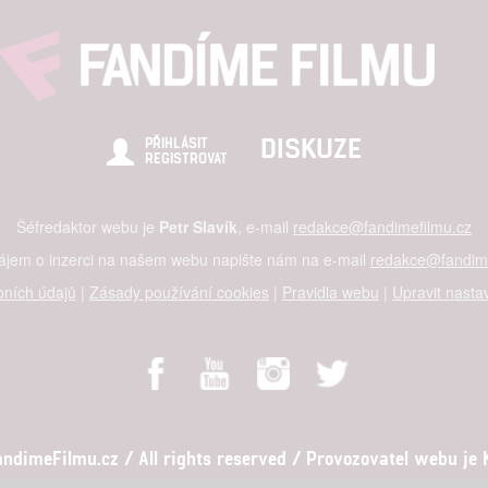
DISKUZE
PŘIHLÁSIT
REGISTROVAT
Šéfredaktor webu je
Petr Slavík
, e-mail
redakce@fandimefilmu.cz
zájem o inzerci na našem webu napište nám na e-mail
redakce@fandime
ních údajů
|
Zásady používání cookies
|
Pravidla webu
|
Upravit nasta
dimeFilmu.cz / All rights reserved / Provozovatel webu je Ko