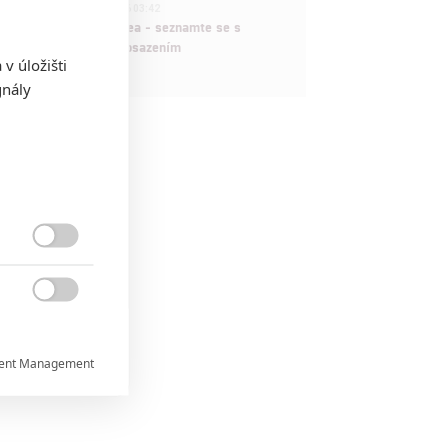
1
ČLÁNEK | 30.07.2026 03:42
Velké preview: Odyssea - seznamte se s
maximálně nabitým obsazením
v úložišti
gnály


ent Management

