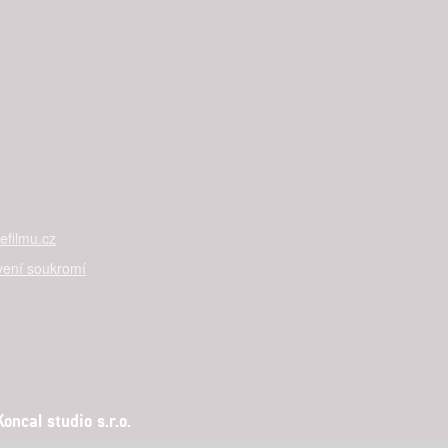
filmu.cz
vení soukromí
ncal studio s.r.o.