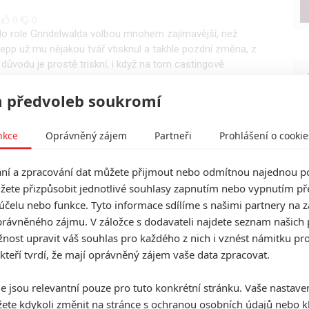
|
0
0
o role Grindelwalda volbou mnohem zajímavější, než
 Depp už mu nějakou tvář vtisknul a takhle pozdní změna, z
důvodu je prostě triskní, i když na tom castingově
t. Buď měl být Mikkelsen v roli od začátku, nebo nechat
e Mads prát s Deppovým odkazem, a byť nepochybuji, že
 předvoleb soukromí
eho ztvárnění házet smutný stín. A to si prostě ani jeden
ší jasný důkaz toho, že jisté osoby u Warnerů měli jít z
nkce
Oprávněný zájem
Partneři
Prohlášení o cookie
a pomoc psaní scénáře přizvala Klovese. Tak uvidíme
í a zpracování dat můžete přijmout nebo odmítnou najednou po
když osobně bych si dovedl představit i lepší
žete přizpůsobit jednotlivé souhlasy zapnutím nebo vypnutím pře
s.
účelu nebo funkce. Tyto informace sdílíme s našimi partnery na 
rávněného zájmu. V záložce s dodavateli najdete seznam našich 
ost upravit váš souhlas pro každého z nich i vznést námitku pro
0
0
 kteří tvrdí, že mají oprávněný zájem vaše data zpracovat.
da byla rozhodně jedna z mála perliček druhého filmu a je
vidíme, jak to Mads Mikkelsen zvládne. Nepochybuju o
e jsou relevantní pouze pro tuto konkrétní stránku. Vaše nastave
roli vynikající.
ete kdykoli změnit na stránce s
ochranou osobních údajů
nebo kl
ách z Potter ságy, byl bych radši, kdyby na ně nesahali.