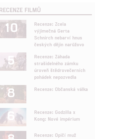
RECENZE FILMŮ
10
Recenze: Zcela
výjimečná Gerta
Schnirch nebarví hnus
českých dějin narůžovo
5
Recenze: Záhada
strašidelného zámku
úroveň štědrovečerních
pohádek nepozvedla
8
Recenze: Občanská válka
6
Recenze: Godzilla x
Kong: Nové impérium
8
Recenze: Opičí muž