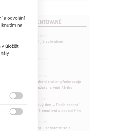
ní a odvolání
POSLEDNÍ KOMENTOVANÉ
iknutím na
3
ČLÁNEK | 01.08.2026 16:40
Marvel nečekaně zrušil již schválené
v úložišti
pokračování
gnály
433
FILM | 01.08.2026 07:11
拆彈專家
1
ČLÁNEK | 30.07.2026 20:14
Děti krve a kostí: Regulérní trailer představuje
akční fantasy dobrodružství s vůní Afriky
1
ČLÁNEK | 30.07.2026 12:31

Spider-Man: Zbrusu nový den – Podle recenzí
máme čekat překvapivě emotivní a osobní film

1
ČLÁNEK | 30.07.2026 03:42
Velké preview: Odyssea - seznamte se s