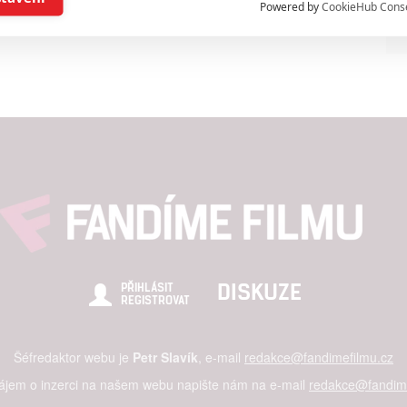
Powered by
CookieHub Cons
a založená na omezených údajích a měření reklamy
alizovaný obsah, měření obsahu, průzkum publika a vývoj
hlasu s účely a funkcemi zde uvedenými dáváte nám i našim pa
štění bezpečnosti, předcházení a zjišťování podvodů a odstraňov
a zobrazování reklamy a obsahu
DISKUZE
PŘIHLÁSIT
REGISTROVAT
Šéfredaktor webu je
Petr Slavík
, e-mail
redakce@fandimefilmu.cz
zájem o inzerci na našem webu napište nám na e-mail
redakce@fandime