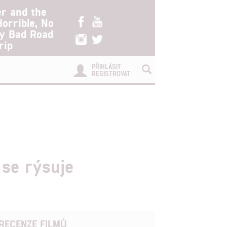
er and the
Horrible, No
ry Bad Road
rip
PŘIHLÁSIT
REGISTROVAT
se rýsuje
RECENZE FILMŮ