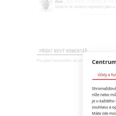
dbar
| 2021-01-07 11:36:56 |
0
Snad to ta Jenkins neposere jako 
PŘIDAT NOVÝ KOMENTÁŘ
Pro psaní komentářů, se přihlašte.
Centrum
Účely a fu
Shromažďován
níže nebo mů
je u každého 
souhlasu a op
Máte zde možn