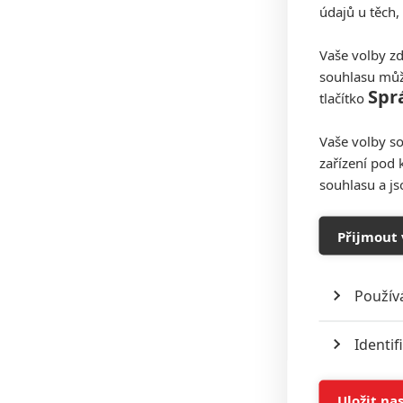
údajů u těch,
Vaše volby zd
souhlasu můž
Spr
tlačítko
Vaše volby so
zařízení pod 
souhlasu a j
Přijmout 
Použív
Identif
Ukládán
Uložit na