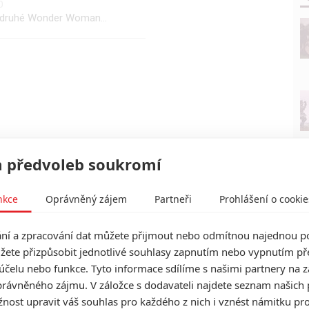
0
u druhé Wonder Woman...
 předvoleb soukromí
nkce
Oprávněný zájem
Partneři
Prohlášení o cookie
í a zpracování dat můžete přijmout nebo odmítnou najednou po
žete přizpůsobit jednotlivé souhlasy zapnutím nebo vypnutím pře
účelu nebo funkce. Tyto informace sdílíme s našimi partnery na 
rávněného zájmu. V záložce s dodavateli najdete seznam našich 
ost upravit váš souhlas pro každého z nich i vznést námitku pro