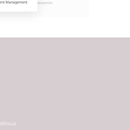
ent Management

maximálně nabitým obsazením


rtnerům
ání chyb,
filmu.cz