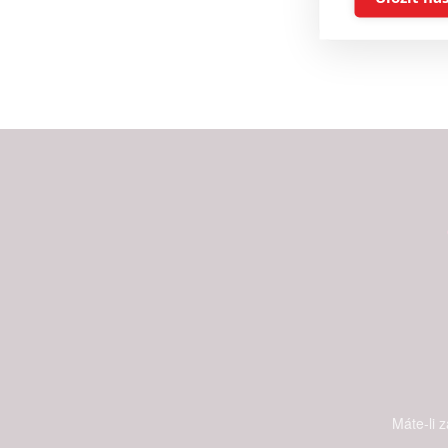
Reklam
Person
služeb
Udělením sou
možnost: Zaji
Poskytování 
Máte-li 