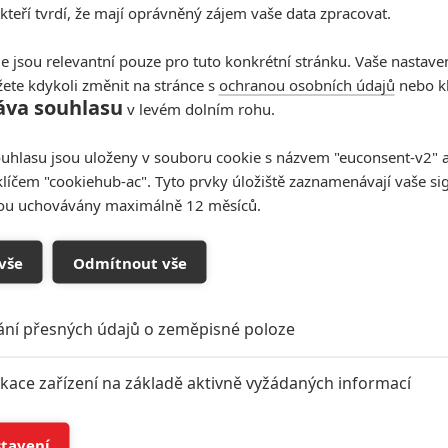
 kteří tvrdí, že mají oprávněný zájem vaše data zpracovat.
e jsou relevantní pouze pro tuto konkrétní stránku. Vaše nastave
ete kdykoli změnit na stránce s
ochranou osobních údajů
nebo kl
áva souhlasu
v levém dolním rohu.
uhlasu jsou uloženy v souboru cookie s názvem "euconsent-v2" a 
klíčem "cookiehub-ac". Tyto prvky úložiště zaznamenávají vaše si
sou uchovávány maximálně 12 měsíců.
vše
Odmítnout vše
ání přesných údajů o zeměpisné poloze
ikace zařízení na základě aktivně vyžádaných informací
í a/nebo přístup k informacím v zařízení
stavení