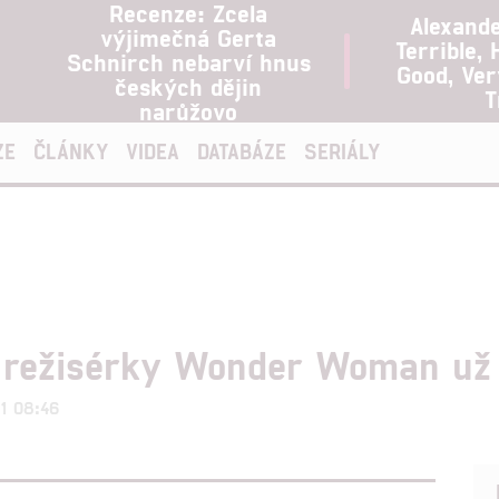
Recenze: Zcela
Alexand
výjimečná Gerta
Terrible, 
Schnirch nebarví hnus
Good, Ve
českých dějin
T
narůžovo
ZE
ČLÁNKY
VIDEA
DATABÁZE
SERIÁLY
d režisérky Wonder Woman už 
21 08:46