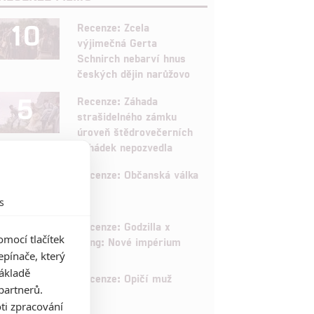
10
Recenze: Zcela
výjimečná Gerta
Schnirch nebarví hnus
českých dějin narůžovo
5
Recenze: Záhada
strašidelného zámku
úroveň štědrovečerních
pohádek nepozvedla
8
Recenze: Občanská válka
s
6
Recenze: Godzilla x
mocí tlačítek
Kong: Nové impérium
pínače, který
základě
8
Recenze: Opičí muž
partnerů.
ti zpracování