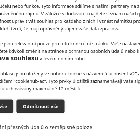
účelu nebo funkce. Tyto informace sdílíme s našimi partnery na 
o, jak vypadaly původni videohry
Rogue Squadron
.
rávněného zájmu. V záložce s dodavateli najdete seznam našich 
ost upravit váš souhlas pro každého z nich i vznést námitku pro
 kteří tvrdí, že mají oprávněný zájem vaše data zpracovat.
e jsou relevantní pouze pro tuto konkrétní stránku. Vaše nastave
ete kdykoli změnit na stránce s
ochranou osobních údajů
nebo kl
áva souhlasu
v levém dolním rohu.
uhlasu jsou uloženy v souboru cookie s názvem "euconsent-v2" a 
klíčem "cookiehub-ac". Tyto prvky úložiště zaznamenávají vaše si
sou uchovávány maximálně 12 měsíců.
vše
Odmítnout vše
ání přesných údajů o zeměpisné poloze