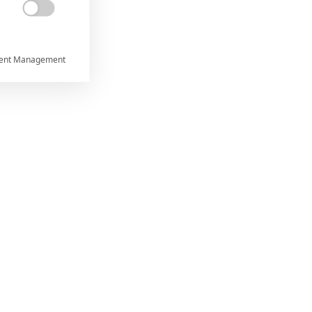

ent Management



rtnerům
ání chyb,