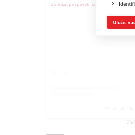
Identif
Zobrazit příspěvek na Instagramu
Ukládán
Uložit na
Reklam
Person
služeb
Udělením sou
možnost: Zaji
Poskytování 
Příspěvek sdílen
Zdr