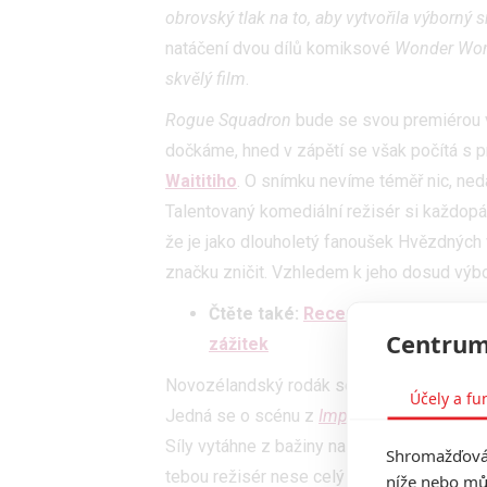
obrovský tlak na to, aby vytvořila výborný 
natáčení dvou dílů komiksové
Wonder Wo
skvělý film
.
Rogue Squadron
bude se svou premiérou 
dočkáme, hned v zápětí se však počítá s
Waititiho
. O snímku nevíme téměř nic, ne
Talentovaný komediální režisér si každopá
že je jako dlouholetý fanoušek Hvězdných 
značku zničit. Vzhledem k jeho dosud výb
Čtěte také:
Recenze: The Mandalori
Centrum
zážitek
Novozélandský rodák se rovněž podělil je
Účely a fu
Jedná se o scénu z
Impérium vrací úder
, 
Síly vytáhne z bažiny na Dagobah Lukův X-
Shromažďován
tebou režisér nese celý život.
níže nebo mů