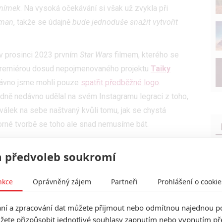
snímek
. Na vysoká očekávání si však už zvykla při
man
, takže se údajně
bude jednoduše snažit vytvořit
v prosinci 2023 prvním
Star Wars
filmem, kterého se
 premiérou dosud nepojmenovaného projektu
Taiky
dávno jsme mohli pouze
spatřit předběžné logo
.
dně nedávno udělal na svém Instagramu legraci z toho,
válek na sebe naštvaný kvůli tomu, jak se chystá
orné tvorbě se toho ale snad nemusíme bát.
an se vrací s 2. řadou a jedná se o skvělý
 předvoleb soukromí
den ze svých nejoblíbenějších momentů z celé ságy.
nkce
Oprávněný zájem
Partneři
Prohlášení o cookie
ve které po dlouhém Lukově snažení Yoda za pomoci
Wing. Scéna údajně obsahuje poselství, které si s
í a zpracování dat můžete přijmout nebo odmítnou najednou po
žete přizpůsobit jednotlivé souhlasy zapnutím nebo vypnutím pře