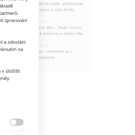
Děti krve a kostí: Regulérní trailer představuje
základě
akční fantasy dobrodružství s vůní Afriky
partnerů.
ti zpracování
1
ČLÁNEK | 30.07.2026 12:31
Spider-Man: Zbrusu nový den – Podle recenzí
máme čekat překvapivě emotivní a osobní film
ní a odvolání
1
ČLÁNEK | 30.07.2026 03:42
iknutím na
Velké preview: Odyssea - seznamte se s
maximálně nabitým obsazením
v úložišti
gnály
