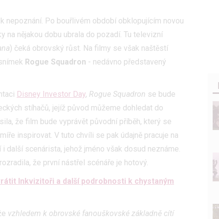
 k nepoznání. Po bouřlivém období obklopujícím novou
y na nějakou dobu ubrala do pozadí. Tu televizní
ana
) čeká obrovský růst. Na filmy se však naštěstí
 snímek
Rogue Squadron
- nedávno představený
ntaci
Disney Investor Day
,
Rogue Squadron
se bude
eckých stíhačů, jejíž původ můžeme dohledat do
ila, že film bude vyprávět původní příběh, který se
ře inspirovat. V tuto chvíli se pak údajně pracuje na
í i další scenárista, jehož jméno však dosud neznáme.
ozradila, že první nástřel scénáře je hotový.
rátit Inkvizitoři a další podrobnosti k chystaným
 že
vzhledem k obrovské fanouškovské základně cítí