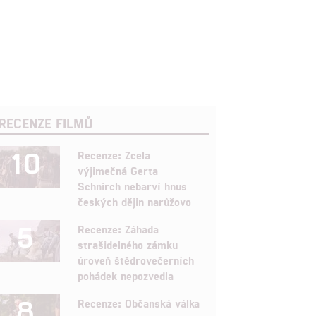
RECENZE FILMŮ
10
Recenze: Zcela
výjimečná Gerta
Schnirch nebarví hnus
českých dějin narůžovo
5
Recenze: Záhada
strašidelného zámku
úroveň štědrovečerních
pohádek nepozvedla
8
Recenze: Občanská válka