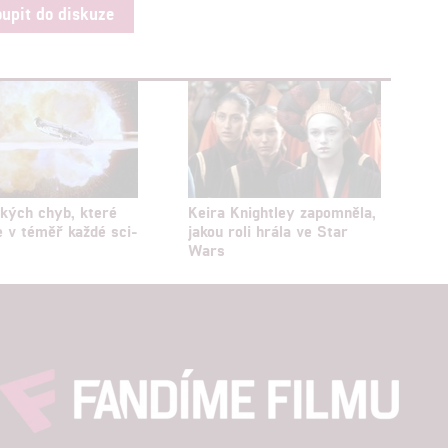
oupit do diskuze
kých chyb, které
Keira Knightley zapomněla,
 v téměř každé sci-
jakou roli hrála ve Star
Wars