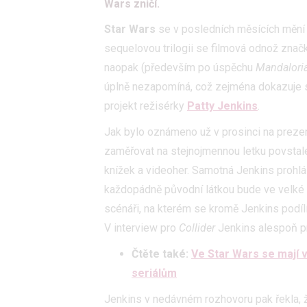
Wars zničí.
Star Wars
se v posledních měsících mění
sequelovou trilogii se filmová odnož značk
naopak (především po úspěchu
Mandalori
úplně nezapomíná, což zejména dokazuje
projekt režisérky
Patty Jenkins
.
Jak bylo oznámeno už v prosinci na preze
zaměřovat na stejnojmennou letku povstal
knížek a videoher. Samotná Jenkins prohlás
každopádně původní látkou bude ve velké mí
scénáři, na kterém se kromě Jenkins podíl
V interview pro
Collider
Jenkins alespoň pr
Čtěte také:
Ve Star Wars se mají v
seriálům
Jenkins v nedávném rozhovoru pak řekla,