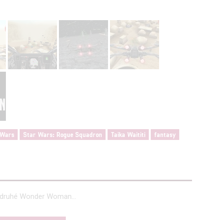
 Wars
Star Wars: Rogue Squadron
Taika Waititi
fantasy
u druhé Wonder Woman...