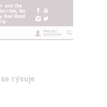
er and the
Horrible, No
ry Bad Road
rip
PŘIHLÁSIT
REGISTROVAT
se rýsuje