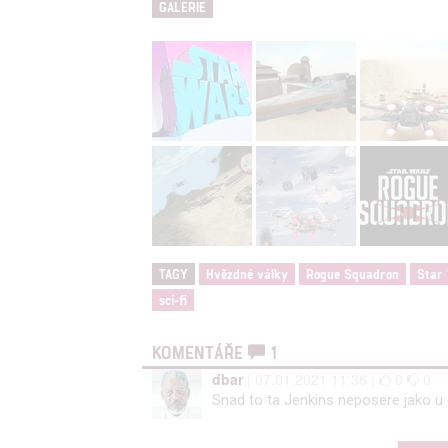
GALERIE
TAGY
Hvězdné války
Rogue Squadron
Star
sci-fi
KOMENTÁŘE
1
dbar
| 07.01.2021 11:36 |
0
0
Snad to ta Jenkins neposere jako 