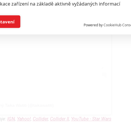
ikace zařízení na základě aktivně vyžádaných informací
í a/nebo přístup k informacím v zařízení
stavení
Powered by
CookieHub Cons
a založená na omezených údajích a měření reklamy
alizovaný obsah, měření obsahu, průzkum publika a vývoj
hlasu s účely a funkcemi zde uvedenými dáváte nám i našim pa
štění bezpečnosti, předcházení a zjišťování podvodů a odstraňov
a zobrazování reklamy a obsahu
ý Taika Waititi (@taikawaititi)
oje:
IGN
,
Yahoo!
,
Collider
,
Collider II
,
YouTube - Star Wars