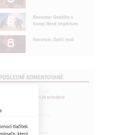
6
Recenze: Godzilla x
Kong: Nové impérium
8
Recenze: Opičí muž
POSLEDNÍ KOMENTOVANÉ
3
ČLÁNEK | 01.08.2026 16:40
Marvel nečekaně zrušil již schválené
pokračování
s
433
FILM | 01.08.2026 07:11
拆彈專家
mocí tlačítek
1
pínače, který
ČLÁNEK | 30.07.2026 20:14