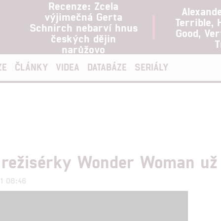
Recenze: Zcela
Alexand
výjimečná Gerta
Terrible, 
Schnirch nebarví hnus
Good, Ve
českých dějin
T
narůžovo
ZE
ČLÁNKY
VIDEA
DATABÁZE
SERIÁLY
d režisérky Wonder Woman už 
21 08:46