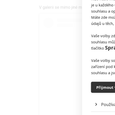
je u každého 
V galerii se mimo jiné můžete podívat na t
souhlasu a op
Máte zde možn
údajů u těch,
Vaše volby zd
souhlasu můž
Spr
tlačítko
Vaše volby so
zařízení pod 
souhlasu a j
Přijmout 
Použív