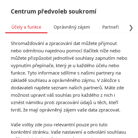
Centrum předvoleb soukromí
❯
Účely a funkce
Oprávněný zájem
Partneři
Pro
Tog
Shromažďování a zpracování dat můžete přijmout
navi
nebo odmítnou najednou pomocí tlačítek níže nebo
můžete přizpůsobit jednotlivé souhlasy zapnutím nebo
Avengers: Endgame: Naše
vypnutím přepínače, který je u každého účelu nebo
funkce. Tyto informace sdílíme s našimi partnery na
první dojmy z filmové
základě souhlasu a oprávněného zájmu. V záložce s
události roku
dodavateli najdete seznam našich partnerů. Máte zde
možnost upravit váš souhlas pro každého z nich i
vznést námitku proti zpracování údajů u těch, kteří
Napsal:
Petr Slavík - (Anarvin)
, 24.04.2019 15:18
tvrdí, že mají oprávněný zájem vaše data zpracovat.
KOMENTÁŘE
32
Vaše volby zde jsou relevantní pouze pro tuto
konkrétní stránku. Vaše nastavení a odvolání souhlasu