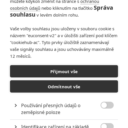
můžete kdykoli změnit na stránce s
ochranou
Hronik
| 2019-04-26 07:38:07 |
0
0
Správa
osobních údajů
nebo kliknutím na tlačítko
Tak já včera byl a jsem více méně spokojen. Některé věci
souhlasu
v levém dolním rohu.
by chtěli dovysvětlit, ale jinak to byla slušná jízda akorát
mě vadil SPOILER,SPOILER věk Scottovy dcery to mi
Vaše volby souhlasu jsou uloženy v souboru cookie s
nesedí
názvem "euconsent-v2" a v úložišti zařízení pod klíčem
"cookiehub-ac". Tyto prvky úložiště zaznamenávají
vaše signály souhlasu a jsou uchovávány maximálně
12 měsíců.
Fimi
| 2019-04-25 18:25:00 |
0
0
Tak jen za středu 169 mil a 100 z Číny...jen za středu
Přijmout vše
https://www.boxofficemojo.com/…
Odmítnout vše
Používání přesných údajů o
Emma
| 2019-04-25 17:08:21 |
0
0

zeměpisné poloze
pbd, schonecek: No tak já to asi myslím stejně jako vy,
prostě forma byla místy přehnaná, ale záměr byl určitě
zajímavý a logický. Celkově mi to asi tolik nevadilo hlavně
Identifikace zařízení na základě