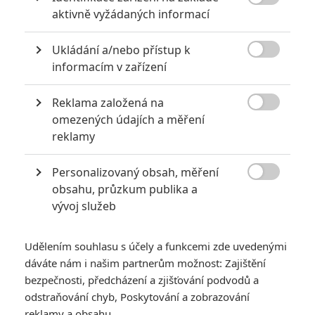
proto, že mi tam co do logiky víc vadily jiné věci, ale ty tady

aktivně vyžádaných informací
zatím ještě nechci rozepisovat. To už by bez zásadních
spoilerů nešlo :-).
Ukládání a/nebo přístup k

informacím v zařízení
Reklama založená na

omezených údajích a měření
ukulelembo
| 2019-04-25 16:34:27 |
0
0
martsebe: Jen abych si to ujasnil, tím odkazem na seriály
reklamy
myslíš přítomnost "EJ", nebo něco jiného?
Personalizovaný obsah, měření

obsahu, průzkum publika a
vývoj služeb
schonecek
| 2019-04-25 16:22:32 |
0
0
!!!!!SPOILERY!!!!!
Udělením souhlasu s účely a funkcemi zde uvedenými
!!!!!SPOILERY!!!!!
dáváte nám i našim partnerům možnost: Zajištění
!!!!!SPOILERY!!!!!
bezpečnosti, předcházení a zjišťování podvodů a
odstraňování chyb, Poskytování a zobrazování
pbd, Emma: Jak jsem sám psal, tady musím souhlasit s
reklamy a obsahu