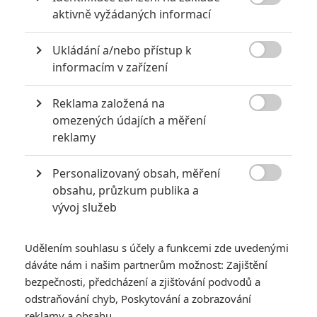

aktivně vyžádaných informací
Mi se třeba film moc líbil, ale divákům ne, mělo být několik
dílů, no další bude asi stěží.
Ukládání a/nebo přístup k

informacím v zařízení
Reklama založená na
Martin | 2017-06-27 22:02:38 |
0
0

omezených údajích a měření
Peté13 mě osobně, když se doma ptaly jaké to bylo. Tak
reklamy
jsem říkal, že nic moc jediné co mě tam zaujalo bylo to, že
tam byla mumie ženská. Ani hororové mě to moc nepřišlo
místo skarabeů tam byli jacýsi velbloudí pavouci,kteří
Personalizovaný obsah, měření
nejsou smrtelní a celé to tak rychle proběhlo, že jsem

obsahu, průzkum publika a
několik minut po konci nevěděl o čem to bylo. Na obhajobu
vývoj služeb
pořád mě to příjde zajímavější než noví Transformers.
Udělením souhlasu s účely a funkcemi zde uvedenými
dáváte nám i našim partnerům možnost: Zajištění
bezpečnosti, předcházení a zjišťování podvodů a
peté13
| 2017-06-27 19:40:25 |
0
0
odstraňování chyb, Poskytování a zobrazování
Martin : Možná pro Tebe. Já se u nové Mumie bavil
reklamy a obsahu