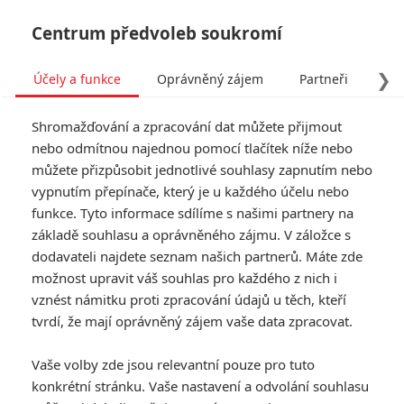
Centrum předvoleb soukromí
❯
Účely a funkce
Oprávněný zájem
Partneři
Pro
Tog
Shromažďování a zpracování dat můžete přijmout
navi
nebo odmítnou najednou pomocí tlačítek níže nebo
můžete přizpůsobit jednotlivé souhlasy zapnutím nebo
Mumie: Odehrávají se stará
vypnutím přepínače, který je u každého účelu nebo
funkce. Tyto informace sdílíme s našimi partnery na
a nová ve stejném světě?
základě souhlasu a oprávněného zájmu. V záložce s
dodavateli najdete seznam našich partnerů. Máte zde
Napsal:
Petr Slavík - (Anarvin)
, 27.06.2017 15:06
možnost upravit váš souhlas pro každého z nich i
vznést námitku proti zpracování údajů u těch, kteří
KOMENTÁŘE
6
tvrdí, že mají oprávněný zájem vaše data zpracovat.
Vaše volby zde jsou relevantní pouze pro tuto
konkrétní stránku. Vaše nastavení a odvolání souhlasu
peté13
| 2017-06-28 18:16:50 |
0
0