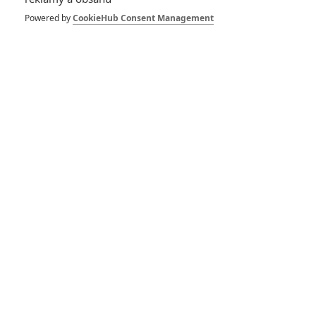
Powered by
CookieHub Consent Management
Zlatý glóbus 2026:
Nominacím vévodí
DiCaprio
Marty Supreme:
Pingpongový film
prodává v novém
traileru Timothée
Chalamet
RECENZE FILMŮ
10
Recenze: Zcela výjimečná Gerta
Schnirch nebarví hnus českých dějin
narůžovo