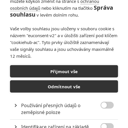
můžete kdykoli změnit na stránce s
ochranou
Správa
osobních údajů
nebo kliknutím na tlačítko
souhlasu
v levém dolním rohu.
Vaše volby souhlasu jsou uloženy v souboru cookie s
názvem "euconsent-v2" a v úložišti zařízení pod klíčem
"cookiehub-ac". Tyto prvky úložiště zaznamenávají
vaše signály souhlasu a jsou uchovávány maximálně
12 měsíců.
Přijmout vše
Odmítnout vše
A24
Velký Marty | Fandíme filmu
Používání přesných údajů o

zeměpisné poloze
GALERIE
Identifikace zařízení na základě