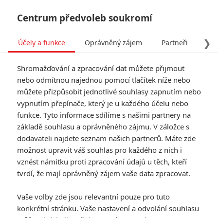
Centrum předvoleb soukromí
❯
Účely a funkce
Oprávněný zájem
Partneři
Pro
Tog
Shromažďování a zpracování dat můžete přijmout
navi
nebo odmítnou najednou pomocí tlačítek níže nebo
můžete přizpůsobit jednotlivé souhlasy zapnutím nebo
Silvestr přinese 6 kino
vypnutím přepínače, který je u každého účelu nebo
funkce. Tyto informace sdílíme s našimi partnery na
předpremiér, včetně
základě souhlasu a oprávněného zájmu. V záložce s
Velkého Martyho
dodavateli najdete seznam našich partnerů. Máte zde
možnost upravit váš souhlas pro každého z nich i
vznést námitku proti zpracování údajů u těch, kteří
Napsal:
Anarvin
, 25.12.2025 23:55
tvrdí, že mají oprávněný zájem vaše data zpracovat.
« Předchozí
Další »
Vaše volby zde jsou relevantní pouze pro tuto
konkrétní stránku. Vaše nastavení a odvolání souhlasu