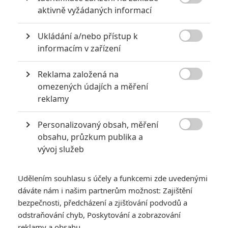

aktivně vyžádaných informací
Ukládání a/nebo přístup k

informacím v zařízení
KOMENTÁŘE
0
Reklama založená na

omezených údajích a měření
reklamy
Vstoupit do diskuze
Personalizovaný obsah, měření

obsahu, průzkum publika a
SOUVISEJÍCÍ ČLÁNKY
vývoj služeb
Návštěvnost kin: Avatar
kraluje, ale zůstal za
Udělením souhlasu s účely a funkcemi zde uvedenými
očekáváním
dáváte nám i našim partnerům možnost: Zajištění
bezpečnosti, předcházení a zjišťování podvodů a
odstraňování chyb, Poskytování a zobrazování
reklamy a obsahu