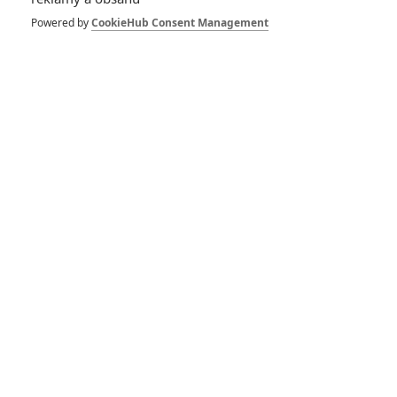
Powered by
CookieHub Consent Management
Leonardo si chce zahrát
Leonarda
RECENZE FILMŮ
10
Recenze: Zcela výjimečná Gerta
Schnirch nebarví hnus českých dějin
narůžovo
5
Recenze: Záhada strašidelného
zámku úroveň štědrovečerních
pohádek nepozvedla