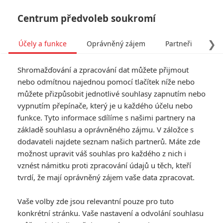
Centrum předvoleb soukromí
❯
Účely a funkce
Oprávněný zájem
Partneři
Pro
Tog
Shromažďování a zpracování dat můžete přijmout
navi
nebo odmítnou najednou pomocí tlačítek níže nebo
můžete přizpůsobit jednotlivé souhlasy zapnutím nebo
Michael: Trailer signalizuje,
vypnutím přepínače, který je u každého účelu nebo
funkce. Tyto informace sdílíme s našimi partnery na
že nás čeká Jacksonova
základě souhlasu a oprávněného zájmu. V záložce s
imitace
dodavateli najdete seznam našich partnerů. Máte zde
možnost upravit váš souhlas pro každého z nich i
vznést námitku proti zpracování údajů u těch, kteří
Napsal:
Anarvin
, 06.11.2025 21:54
tvrdí, že mají oprávněný zájem vaše data zpracovat.
« Předchozí
Další »
Vaše volby zde jsou relevantní pouze pro tuto
konkrétní stránku. Vaše nastavení a odvolání souhlasu