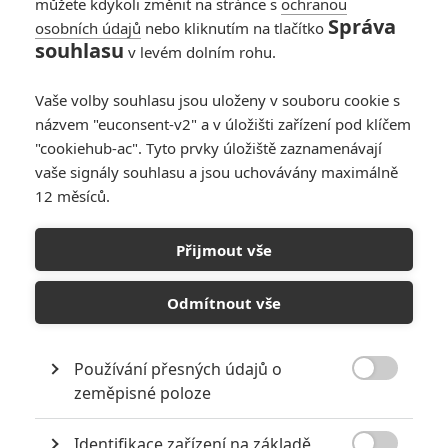
můžete kdykoli změnit na stránce s
ochranou
Správa
osobních údajů
nebo kliknutím na tlačítko
souhlasu
v levém dolním rohu.
Vaše volby souhlasu jsou uloženy v souboru cookie s
názvem "euconsent-v2" a v úložišti zařízení pod klíčem
"cookiehub-ac". Tyto prvky úložiště zaznamenávají
vaše signály souhlasu a jsou uchovávány maximálně
12 měsíců.
Lionsgate
Michael (2026) | Fandíme filmu
Přijmout vše
GALERIE
Odmítnout vše
Používání přesných údajů o

zeměpisné poloze
Identifikace zařízení na základě