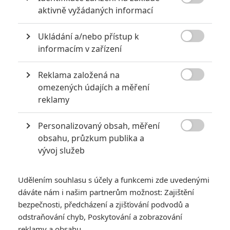

aktivně vyžádaných informací
KOMENTÁŘE
0
Ukládání a/nebo přístup k

informacím v zařízení
Vstoupit do diskuze
Reklama založená na

SOUVISEJÍCÍ ČLÁNKY
omezených údajích a měření
reklamy
Snoop Dogg: Slavný
Personalizovaný obsah, měření
rapper dostane
životopisný film

obsahu, průzkum publika a
vývoj služeb
Udělením souhlasu s účely a funkcemi zde uvedenými
dáváte nám i našim partnerům možnost: Zajištění
Be My Baby: Zendaya
ztvární legendární
bezpečnosti, předcházení a zjišťování podvodů a
zpěvačku
odstraňování chyb, Poskytování a zobrazování
reklamy a obsahu