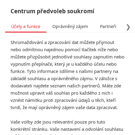
Centrum předvoleb soukromí
❯
Účely a funkce
Oprávněný zájem
Partneři
Pro
Tog
Shromažďování a zpracování dat můžete přijmout
navi
nebo odmítnou najednou pomocí tlačítek níže nebo
můžete přizpůsobit jednotlivé souhlasy zapnutím nebo
Zabijákova žena &
vypnutím přepínače, který je u každého účelu nebo
funkce. Tyto informace sdílíme s našimi partnery na
bodyguard: Do akčního
základě souhlasu a oprávněného zájmu. V záložce s
žánru se vrací poctivé
dodavateli najdete seznam našich partnerů. Máte zde
možnost upravit váš souhlas pro každého z nich i
devadesátky
vznést námitku proti zpracování údajů u těch, kteří
tvrdí, že mají oprávněný zájem vaše data zpracovat.
Napsal:
Anarvin
, 13.05.2021 20:00
Vaše volby zde jsou relevantní pouze pro tuto
konkrétní stránku. Vaše nastavení a odvolání souhlasu
« Předchozí
Další »