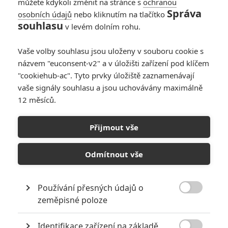
můžete kdykoli změnit na stránce s
ochranou
Správa
osobních údajů
nebo kliknutím na tlačítko
souhlasu
v levém dolním rohu.
Vaše volby souhlasu jsou uloženy v souboru cookie s
názvem "euconsent-v2" a v úložišti zařízení pod klíčem
"cookiehub-ac". Tyto prvky úložiště zaznamenávají
vaše signály souhlasu a jsou uchovávány maximálně
12 měsíců.
Přijmout vše
Lionsgate
Odmítnout vše
Zabijákova žena & bodyguard | Fandíme filmu
Používání přesných údajů o
GALERIE

zeměpisné poloze
Identifikace zařízení na základě