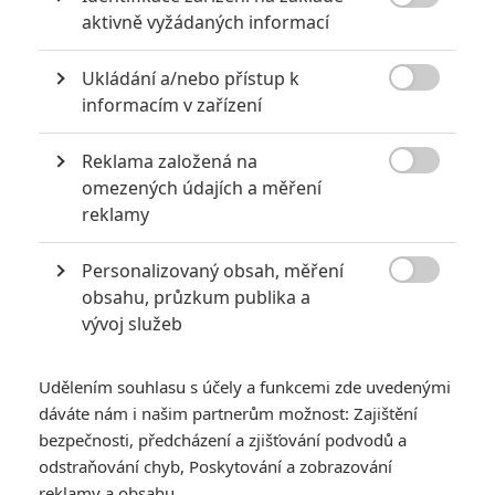

aktivně vyžádaných informací
Ukládání a/nebo přístup k

informacím v zařízení
KOMENTÁŘE
0
Reklama založená na

omezených údajích a měření
Vstoupit do diskuze
reklamy
Personalizovaný obsah, měření
SOUVISEJÍCÍ ČLÁNKY

obsahu, průzkum publika a
vývoj služeb
Zabiják & bodyguard 2:
Pokračování akční
komedie ukázalo 1.
Udělením souhlasu s účely a funkcemi zde uvedenými
upoutávku
dáváte nám i našim partnerům možnost: Zajištění
bezpečnosti, předcházení a zjišťování podvodů a
odstraňování chyb, Poskytování a zobrazování
reklamy a obsahu