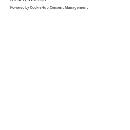
Shotgun Wedding:
Svatební přestřelka v
Powered by
CookieHub Consent Management
akční komedii s Ryanem
Reynoldsem
Recenze: Zabiják &
bodyguard
RECENZE FILMŮ
10
Recenze: Zcela výjimečná Gerta
Schnirch nebarví hnus českých dějin
narůžovo