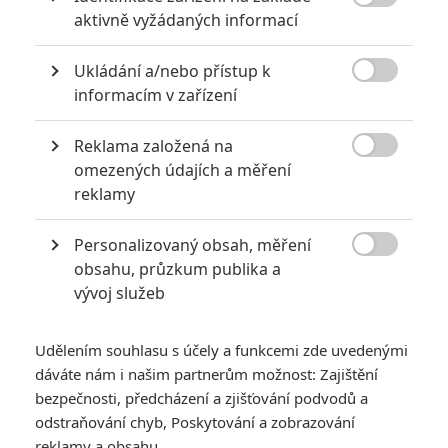

aktivně vyžádaných informací
Ukládání a/nebo přístup k

informacím v zařízení
Boom! Studios
Reklama založená na
Komiks BRZRKR Keanu Reevese | Fandíme filmu

omezených údajích a měření
reklamy
GALERIE
Personalizovaný obsah, měření

obsahu, průzkum publika a
vývoj služeb
Udělením souhlasu s účely a funkcemi zde uvedenými
dáváte nám i našim partnerům možnost: Zajištění
KOMENTÁŘE
4
bezpečnosti, předcházení a zjišťování podvodů a
odstraňování chyb, Poskytování a zobrazování
reklamy a obsahu