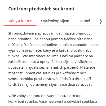
Centrum předvoleb soukromí
❯
Účely a funkce
Oprávněný zájem
Partneři
Pro
Tog
Shromažďování a zpracování dat můžete přijmout
navi
nebo odmítnou najednou pomocí tlačítek níže nebo
můžete přizpůsobit jednotlivé souhlasy zapnutím nebo
BRZRKR: Keanu Reeves si
vypnutím přepínače, který je u každého účelu nebo
funkce. Tyto informace sdílíme s našimi partnery na
zahraje ve filmu podle
základě souhlasu a oprávněného zájmu. V záložce s
vlastního komiksu
dodavateli najdete seznam našich partnerů. Máte zde
možnost upravit váš souhlas pro každého z nich i
vznést námitku proti zpracování údajů u těch, kteří
Napsal:
Rudmen
, 23.03.2021 12:02
tvrdí, že mají oprávněný zájem vaše data zpracovat.
« Předchozí
Další »
Vaše volby zde jsou relevantní pouze pro tuto
konkrétní stránku. Vaše nastavení a odvolání souhlasu