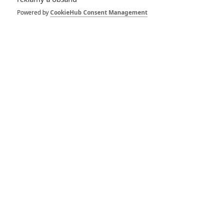
Powered by
CookieHub Consent Management
janoo8
| 2021-03-23 17:31:42
Ledažeby neustále šel z jednoho boje do druhého a neměl
čas, či tenkrát náladu pokládat otázky.
Vstoupit do diskuze
SOUVISEJÍCÍ ČLÁNKY
Atomic Blonde: Charlize
Theron by spojení s
Johnem Wickem uvítala
Constantine: Tvůrci
prozradili, co měl Keanu
Reeves ve dvojce řešit