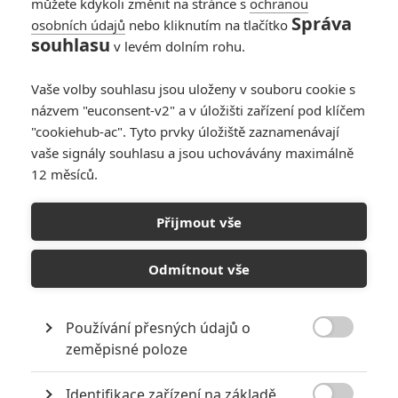
můžete kdykoli změnit na stránce s
ochranou
Správa
osobních údajů
nebo kliknutím na tlačítko
souhlasu
v levém dolním rohu.
Vaše volby souhlasu jsou uloženy v souboru cookie s
názvem "euconsent-v2" a v úložišti zařízení pod klíčem
"cookiehub-ac". Tyto prvky úložiště zaznamenávají
vaše signály souhlasu a jsou uchovávány maximálně
12 měsíců.
Přijmout vše
Odmítnout vše
Používání přesných údajů o

zeměpisné poloze
Identifikace zařízení na základě