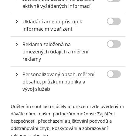

aktivně vyžádaných informací
Ukládání a/nebo přístup k
KOMENTÁŘE
0

informacím v zařízení
Vstoupit do diskuze
Reklama založená na

omezených údajích a měření
reklamy
SOUVISEJÍCÍ ČLÁNKY
Personalizovaný obsah, měření
Kompletní přehled

obsahu, průzkum publika a
Marvel postav, které se
vývoj služeb
vrátí v chystaných
minisériích
Udělením souhlasu s účely a funkcemi zde uvedenými
dáváte nám i našim partnerům možnost: Zajištění
bezpečnosti, předcházení a zjišťování podvodů a
Avengers: Endgame:
odstraňování chyb, Poskytování a zobrazování
Tonyho poslední slova
reklamy a obsahu