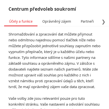
Centrum předvoleb soukromí
❯
Účely a funkce
Oprávněný zájem
Partneři
Pro
Tog
Shromažďování a zpracování dat můžete přijmout
navi
nebo odmítnou najednou pomocí tlačítek níže nebo
můžete přizpůsobit jednotlivé souhlasy zapnutím nebo
Avengers: Tonyho konec
vypnutím přepínače, který je u každého účelu nebo
funkce. Tyto informace sdílíme s našimi partnery na
mohl být jiný, War Machine
základě souhlasu a oprávněného zájmu. V záložce s
mohl být viceprezident a
dodavateli najdete seznam našich partnerů. Máte zde
možnost upravit váš souhlas pro každého z nich i
další změny
vznést námitku proti zpracování údajů u těch, kteří
tvrdí, že mají oprávněný zájem vaše data zpracovat.
Napsal:
JamesVsalix
, 30.07.2020 16:12
Vaše volby zde jsou relevantní pouze pro tuto
konkrétní stránku. Vaše nastavení a odvolání souhlasu
« Předchozí
Další »