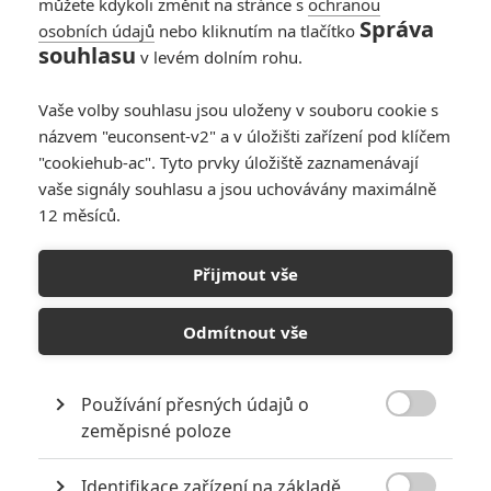
můžete kdykoli změnit na stránce s
ochranou
Správa
osobních údajů
nebo kliknutím na tlačítko
souhlasu
v levém dolním rohu.
Vaše volby souhlasu jsou uloženy v souboru cookie s
názvem "euconsent-v2" a v úložišti zařízení pod klíčem
"cookiehub-ac". Tyto prvky úložiště zaznamenávají
vaše signály souhlasu a jsou uchovávány maximálně
12 měsíců.
Marvel Studios
Přijmout vše
Avengers: Tonyho konec mohl být jiný, War Machine mohl být
viceprezident a další změny | Fandíme filmu
Odmítnout vše
GALERIE
Používání přesných údajů o

zeměpisné poloze
Identifikace zařízení na základě