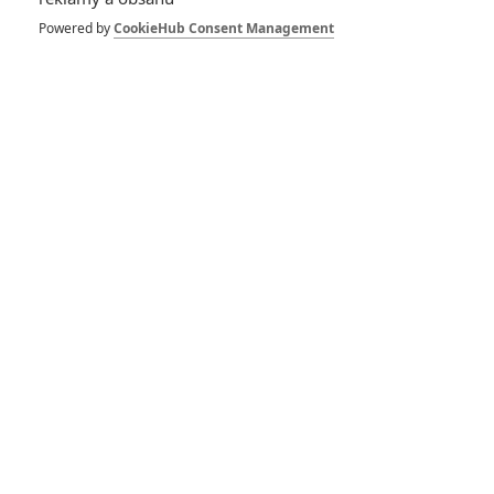
měla být původně jiná
Powered by
CookieHub Consent Management
Black Widow: Mladší
Vdova trvá na tom, že
nový film není o
předávání štafety
RECENZE FILMŮ
10
Recenze: Zcela výjimečná Gerta
Schnirch nebarví hnus českých dějin
narůžovo
5
Recenze: Záhada strašidelného
zámku úroveň štědrovečerních