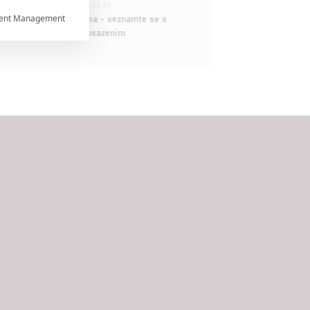
1
ČLÁNEK | 30.07.2026 03:42
ent Management
Velké preview: Odyssea - seznamte se s

maximálně nabitým obsazením


rtnerům
ání chyb,