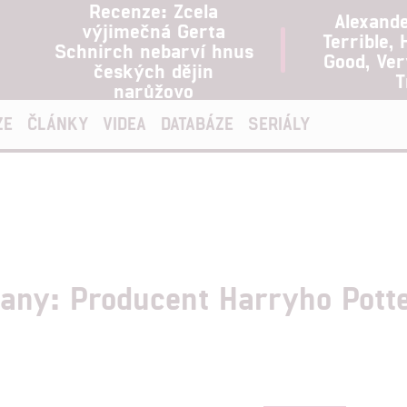
Recenze: Zcela
Alexand
výjimečná Gerta
Terrible, 
Schnirch nebarví hnus
Good, Ve
českých dějin
T
narůžovo
ZE
ČLÁNKY
VIDEA
DATABÁZE
SERIÁLY
any: Producent Harryho Pott