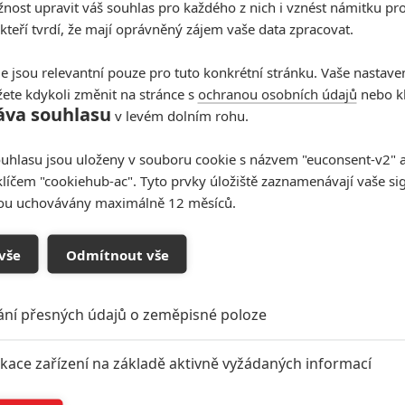
ost upravit váš souhlas pro každého z nich i vznést námitku pro
 kteří tvrdí, že mají oprávněný zájem vaše data zpracovat.
e jsou relevantní pouze pro tuto konkrétní stránku. Vaše nastave
ete kdykoli změnit na stránce s
ochranou osobních údajů
nebo kl
áva souhlasu
v levém dolním rohu.
uhlasu jsou uloženy v souboru cookie s názvem "euconsent-v2" a 
klíčem "cookiehub-ac". Tyto prvky úložiště zaznamenávají vaše si
sou uchovávány maximálně 12 měsíců.
oupit do diskuze
vše
Odmítnout vše
ání přesných údajů o zeměpisné poloze
ikace zařízení na základě aktivně vyžádaných informací