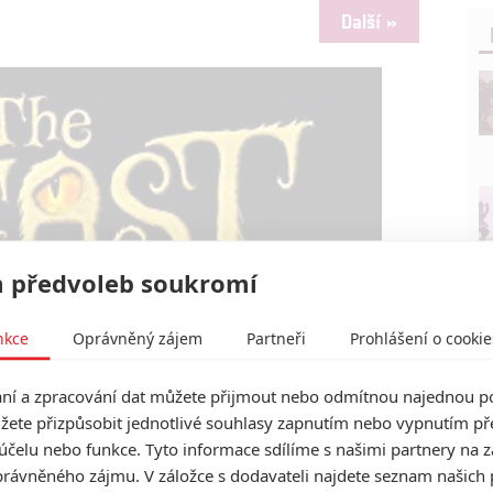
Další »
 předvoleb soukromí
nkce
Oprávněný zájem
Partneři
Prohlášení o cookie
í a zpracování dat můžete přijmout nebo odmítnou najednou po
žete přizpůsobit jednotlivé souhlasy zapnutím nebo vypnutím pře
účelu nebo funkce. Tyto informace sdílíme s našimi partnery na 
Egmont
rávněného zájmu. V záložce s dodavateli najdete seznam našich 
ryho Pottera chystá novou fantasy | Fandíme filmu