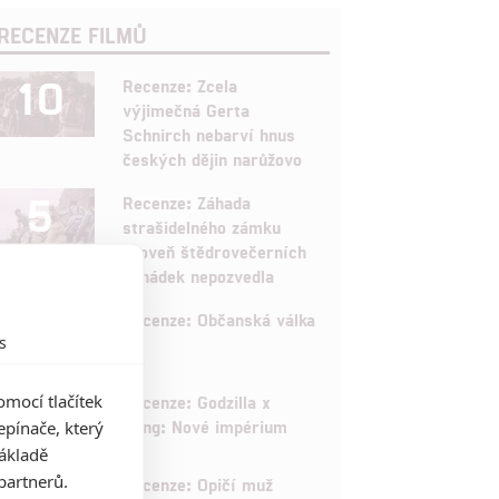
RECENZE FILMŮ
10
Recenze: Zcela
výjimečná Gerta
Schnirch nebarví hnus
českých dějin narůžovo
5
Recenze: Záhada
strašidelného zámku
úroveň štědrovečerních
pohádek nepozvedla
8
Recenze: Občanská válka
s
6
mocí tlačítek
Recenze: Godzilla x
Kong: Nové impérium
pínače, který
základě
8
partnerů.
Recenze: Opičí muž