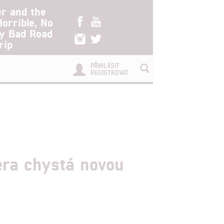
er and the
Horrible, No
ry Bad Road
rip
PŘIHLÁSIT
REGISTROVAT
era chystá novou