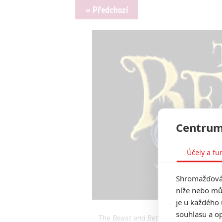
« Předchozí
Centrum
Účely a fu
Shromažďován
níže nebo mů
je u každého 
souhlasu a op
The Beast and Bethany: Producent Har