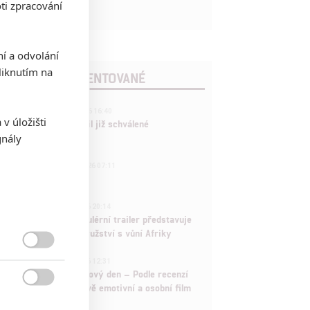
ti zpracování
ní a odvolání
iknutím na
POSLEDNÍ KOMENTOVANÉ
3
ČLÁNEK | 01.08.2026 16:40
v úložišti
Marvel nečekaně zrušil již schválené
gnály
pokračování
433
FILM | 01.08.2026 07:11
拆彈專家
1
ČLÁNEK | 30.07.2026 20:14
Děti krve a kostí: Regulérní trailer představuje
akční fantasy dobrodružství s vůní Afriky

1
ČLÁNEK | 30.07.2026 12:31
Spider-Man: Zbrusu nový den – Podle recenzí
máme čekat překvapivě emotivní a osobní film
