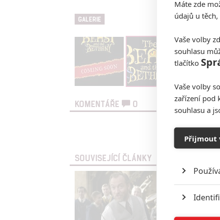
Máte zde možn
údajů u těch,
GALERIE
Vaše volby zd
souhlasu můž
Spr
tlačítko
Vaše volby so
zařízení pod 
KOMENTÁŘE
0
souhlasu a j
Vst
Přijmout 
SOUVISEJÍCÍ ČLÁNKY
Použív
Identif