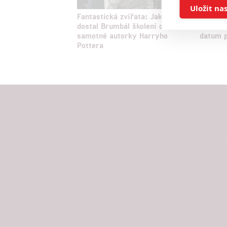
Ukládán
Uložit na
Fantastická zvířata: Jak
Fantast
dostal Brumbál školení od
se odkl
Reklam
samotné autorky Harryho
datum 
Pottera
Person
služeb
Udělením sou
možnost: Zaji
Poskytování 