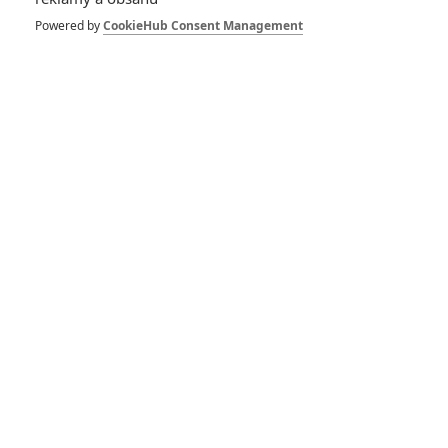
Powered by
CookieHub Consent Management
Herec
Isle of Dogs
My Little Pony: The Movie
2018
2017
Goon: Last of the Enforcers
Chuck
2017
2017