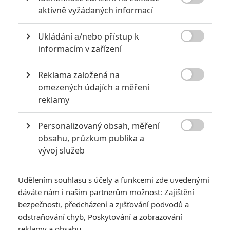

aktivně vyžádaných informací
Ukládání a/nebo přístup k
Obrázky

informacím v zařízení
Reklama založená na

omezených údajích a měření
reklamy
Personalizovaný obsah, měření
Počet obrázků: 1
Všechny obrázky

obsahu, průzkum publika a
vývoj služeb
Udělením souhlasu s účely a funkcemi zde uvedenými
Komentáře
dáváte nám i našim partnerům možnost: Zajištění
bezpečnosti, předcházení a zjišťování podvodů a
odstraňování chyb, Poskytování a zobrazování
Počet komentářů: 0
reklamy a obsahu
Vstoupit do diskuze