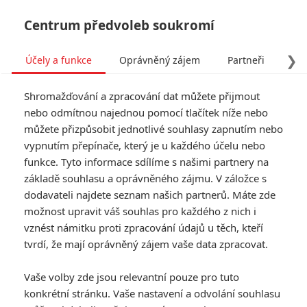
Centrum předvoleb soukromí
❯
Účely a funkce
Oprávněný zájem
Partneři
Pro
Tog
Shromažďování a zpracování dat můžete přijmout
navi
nebo odmítnou najednou pomocí tlačítek níže nebo
můžete přizpůsobit jednotlivé souhlasy zapnutím nebo
vypnutím přepínače, který je u každého účelu nebo
funkce. Tyto informace sdílíme s našimi partnery na
Liev
základě souhlasu a oprávněného zájmu. V záložce s
Schreiber
dodavateli najdete seznam našich partnerů. Máte zde
možnost upravit váš souhlas pro každého z nich i
Datum narození:
04.10.1967
vznést námitku proti zpracování údajů u těch, kteří
Místo narození:
San Francisco,
tvrdí, že mají oprávněný zájem vaše data zpracovat.
California, USA
Vaše volby zde jsou relevantní pouze pro tuto
TAGY
Liev Schreiber
konkrétní stránku. Vaše nastavení a odvolání souhlasu