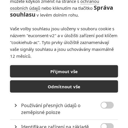
můžete kdykoli změnit na stránce s
ochranou
Správa
osobních údajů
nebo kliknutím na tlačítko
souhlasu
v levém dolním rohu.
Články
Vaše volby souhlasu jsou uloženy v souboru cookie s
názvem "euconsent-v2" a v úložišti zařízení pod klíčem
"cookiehub-ac". Tyto prvky úložiště zaznamenávají
Splinter Cell:
vaše signály souhlasu a jsou uchovávány maximálně
Deathwatch - Sam
12 měsíců.
Fisher dnes dorazil na
Netflix
Přijmout vše
Život v hajzlu: V
Odmítnout vše
nových ukázkách pro
dobrotu na...hřbitov
Používání přesných údajů o

zeměpisné poloze
Počet článků: 29
Číst další
Identifikace zařízení na základě