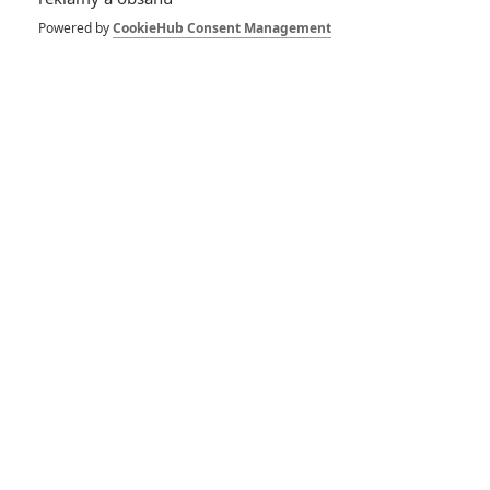
Powered by
CookieHub Consent Management
A Connecticut Yankee in King
Arthur's Court
0.0/10
A Productive Cough: The
Documentary
0.0/10
A Star Is Born