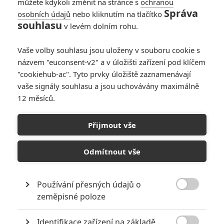
můžete kdykoli změnit na stránce s
ochranou
20 Feet from Stardom
Správa
osobních údajů
nebo kliknutím na tlačítko
0.0/10
souhlasu
v levém dolním rohu.
Vaše volby souhlasu jsou uloženy v souboru cookie s
názvem "euconsent-v2" a v úložišti zařízení pod klíčem
"cookiehub-ac". Tyto prvky úložiště zaznamenávají
vaše signály souhlasu a jsou uchovávány maximálně
42nd Street
12 měsíců.
0.0/10
Přijmout vše
Odmítnout vše
Používání přesných údajů o
54

zeměpisné poloze
0.0/10
Identifikace zařízení na základě