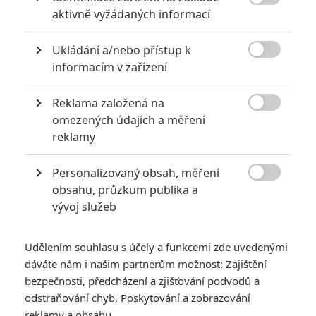

aktivně vyžádaných informací
Ukládání a/nebo přístup k

informacím v zařízení
8 žen
0.0/10
Reklama založená na

omezených údajích a měření
reklamy
Personalizovaný obsah, měření

obsahu, průzkum publika a
A Cinderella Story: If the
vývoj služeb
Shoe Fits
0.0/10
Udělením souhlasu s účely a funkcemi zde uvedenými
dáváte nám i našim partnerům možnost: Zajištění
bezpečnosti, předcházení a zjišťování podvodů a
odstraňování chyb, Poskytování a zobrazování
reklamy a obsahu