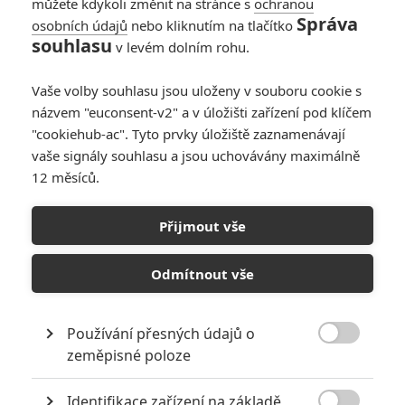
můžete kdykoli změnit na stránce s
ochranou
přišel vybrat svůj dluh. Přes den
Správa
osobních údajů
nebo kliknutím na tlačítko
Johnny zůstává špičkovým
souhlasu
v levém dolním rohu.
kaskadérem, ale po setmění se
mění v Ghost Ridera, jehož
údělem je lovit rebelující démony. I přesto, že je nucen
Vaše volby souhlasu jsou uloženy v souboru cookie s
bezvýhradně plnit ďáblovy rozkazy, rozhodne se se svým osudem
názvem "euconsent-v2" a v úložišti zařízení pod klíčem
bojovat a využít své prokletí a nově nabyté síly k tomu, aby
"cookiehub-ac". Tyto prvky úložiště zaznamenávají
ochraňoval nevinné.
vaše signály souhlasu a jsou uchovávány maximálně
12 měsíců.
KOMENTÁŘE
0
Přijmout vše
Odmítnout vše
Používání přesných údajů o
PŘIDAT NOVÝ KOMENTÁŘ

zeměpisné poloze
Pro psaní komentářů, se přihlašte.
Identifikace zařízení na základě