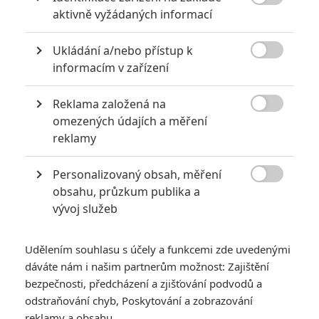

aktivně vyžádaných informací
*/10
*/10
Ukládání a/nebo přístup k

informacím v zařízení
Nerecenzováno
Zatím nehodnoceno
Reklama založená na
Pro hodnocení musíte být přihlášen.

omezených údajích a měření
Jméno:
reklamy
Personalizovaný obsah, měření

obsahu, průzkum publika a
Heslo:
vývoj služeb
Udělením souhlasu s účely a funkcemi zde uvedenými
dáváte nám i našim partnerům možnost: Zajištění
Zůstat přihlášen
bezpečnosti, předcházení a zjišťování podvodů a
odstraňování chyb, Poskytování a zobrazování
reklamy a obsahu