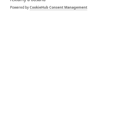
Powered by
CookieHub Consent Management
Buďte první kdo okomentuje film
Život filmu
Ghost Rider: Marvel jej údajně chce do
svého provázaného světa
Prokopio | 24.09.2019 15:58