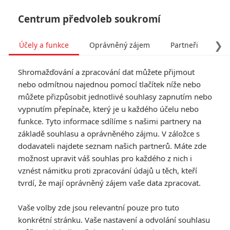
Centrum předvoleb soukromí
❯
Účely a funkce
Oprávněný zájem
Partneři
Pro
Tog
Shromažďování a zpracování dat můžete přijmout
navi
nebo odmítnou najednou pomocí tlačítek níže nebo
můžete přizpůsobit jednotlivé souhlasy zapnutím nebo
vypnutím přepínače, který je u každého účelu nebo
funkce. Tyto informace sdílíme s našimi partnery na
Ghost Rider
základě souhlasu a oprávněného zájmu. V záložce s
dodavateli najdete seznam našich partnerů. Máte zde
Je tomu už dávno, co hvězdný
možnost upravit váš souhlas pro každého z nich i
motocyklový kaskadér Johnny
vznést námitku proti zpracování údajů u těch, kteří
Blaze (Nicolas Cage) uzavřel
smlouvu s ďáblem, aby tak
tvrdí, že mají oprávněný zájem vaše data zpracovat.
dokázal ochránit lidi, ke kterým
má nejblíže - svého otce a
Vaše volby zde jsou relevantní pouze pro tuto
dětskou lásku Roxanne (Eva
konkrétní stránku. Vaše nastavení a odvolání souhlasu
Mendes). Nyní si však ďábel