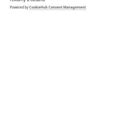
Powered by
CookieHub Consent Management
Pro hodnocení musíte být přihlášen.
Jméno:
Heslo:
Zůstat přihlášen