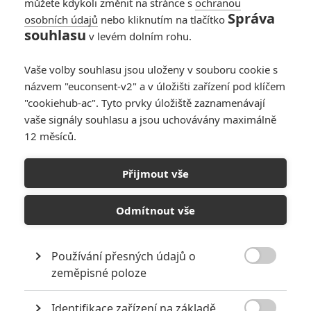
můžete kdykoli změnit na stránce s
ochranou
aparát o vraždách věděl a
Správa
osobních údajů
nebo kliknutím na tlačítko
toleroval je, protože Sovětský
souhlasu
v levém dolním rohu.
svaz je zemí zaslíbenou, kde
nelze přiznat, že by občanům hrozilo nějaké nebezpečí. Demidov je
degradován a poslán do vyhnanství. V pátrání pokračuje na vlastní
Vaše volby souhlasu jsou uloženy v souboru cookie s
pěst, čímž ohrozí život svůj i své ženy. Román je inspirován
názvem "euconsent-v2" a v úložišti zařízení pod klíčem
skutečným případem takzvaného Rostovského rozparovače.
"cookiehub-ac". Tyto prvky úložiště zaznamenávají
vaše signály souhlasu a jsou uchovávány maximálně
12 měsíců.
Obsazení filmu Dítě číslo
44
Přijmout vše
Odmítnout vše
Joel Kinnaman
*/10
Herec
Používání přesných údajů o
Gary Oldman
Nerecenzováno

zeměpisné poloze
Herec
Identifikace zařízení na základě
Jason Clarke