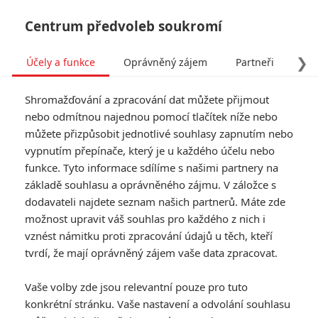
Centrum předvoleb soukromí
❯
Účely a funkce
Oprávněný zájem
Partneři
Pro
Tog
Shromažďování a zpracování dat můžete přijmout
navi
nebo odmítnou najednou pomocí tlačítek níže nebo
můžete přizpůsobit jednotlivé souhlasy zapnutím nebo
vypnutím přepínače, který je u každého účelu nebo
funkce. Tyto informace sdílíme s našimi partnery na
Dítě číslo 44
základě souhlasu a oprávněného zájmu. V záložce s
dodavateli najdete seznam našich partnerů. Máte zde
V Sovětského svazu 50. let
možnost upravit váš souhlas pro každého z nich i
minulého století válečný hrdina a
vznést námitku proti zpracování údajů u těch, kteří
idealistický vyšetřovatel Leo
Demidov věří v zákony i v režim.
tvrdí, že mají oprávněný zájem vaše data zpracovat.
Když ale začne pátrat po
mnohonásobném vrahovi, stane
Vaše volby zde jsou relevantní pouze pro tuto
se sám objektem státního
konkrétní stránku. Vaše nastavení a odvolání souhlasu
vyšetřovní. Vyjde totiž najevo, že