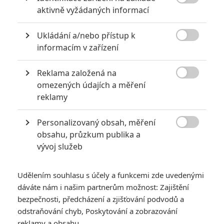
*/10

Herec
aktivně vyžádaných informací
Tom Hardy
Zatím nehodnoceno
Ukládání a/nebo přístup k
Herec

informacím v zařízení
Vincent Cassel
Reklama založená na
Herec

omezených údajích a měření
Charles Dance
reklamy
Herec
Personalizovaný obsah, měření
Noomi Rapace

obsahu, průzkum publika a
Herec
vývoj služeb
Udělením souhlasu s účely a funkcemi zde uvedenými
dáváte nám i našim partnerům možnost: Zajištění
bezpečnosti, předcházení a zjišťování podvodů a
odstraňování chyb, Poskytování a zobrazování
reklamy a obsahu