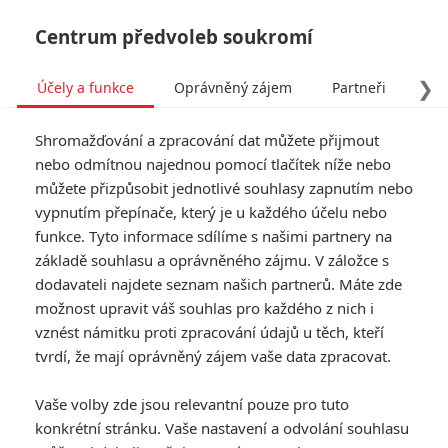
Centrum předvoleb soukromí
❯
Účely a funkce
Oprávněný zájem
Partneři
Pro
Tog
Shromažďování a zpracování dat můžete přijmout
navi
nebo odmítnou najednou pomocí tlačítek níže nebo
můžete přizpůsobit jednotlivé souhlasy zapnutím nebo
vypnutím přepínače, který je u každého účelu nebo
funkce. Tyto informace sdílíme s našimi partnery na
Dítě číslo 44
základě souhlasu a oprávněného zájmu. V záložce s
dodavateli najdete seznam našich partnerů. Máte zde
V Sovětského svazu 50. let
možnost upravit váš souhlas pro každého z nich i
minulého století válečný hrdina a
vznést námitku proti zpracování údajů u těch, kteří
idealistický vyšetřovatel Leo
Demidov věří v zákony i v režim.
tvrdí, že mají oprávněný zájem vaše data zpracovat.
Když ale začne pátrat po
mnohonásobném vrahovi, stane
Vaše volby zde jsou relevantní pouze pro tuto
se sám objektem státního
konkrétní stránku. Vaše nastavení a odvolání souhlasu
vyšetřovní. Vyjde totiž najevo, že