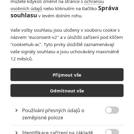
můžete kdykoli změnit na stránce s
ochranou
aparát o vraždách věděl a
Správa
osobních údajů
nebo kliknutím na tlačítko
toleroval je, protože Sovětský
souhlasu
v levém dolním rohu.
svaz je zemí zaslíbenou, kde
nelze přiznat, že by občanům hrozilo nějaké nebezpečí. Demidov je
degradován a poslán do vyhnanství. V pátrání pokračuje na vlastní
Vaše volby souhlasu jsou uloženy v souboru cookie s
pěst, čímž ohrozí život svůj i své ženy. Román je inspirován
názvem "euconsent-v2" a v úložišti zařízení pod klíčem
skutečným případem takzvaného Rostovského rozparovače.
"cookiehub-ac". Tyto prvky úložiště zaznamenávají
vaše signály souhlasu a jsou uchovávány maximálně
12 měsíců.
KOMENTÁŘE
0
Přijmout vše
Odmítnout vše
PŘIDAT NOVÝ KOMENTÁŘ
Používání přesných údajů o

zeměpisné poloze
Pro psaní komentářů, se přihlašte.
Identifikace zařízení na základě