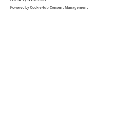
Powered by
CookieHub Consent Management
Buďte první kdo okomentuje film
DISKUZE
PŘIHLÁSIT
REGISTROVAT