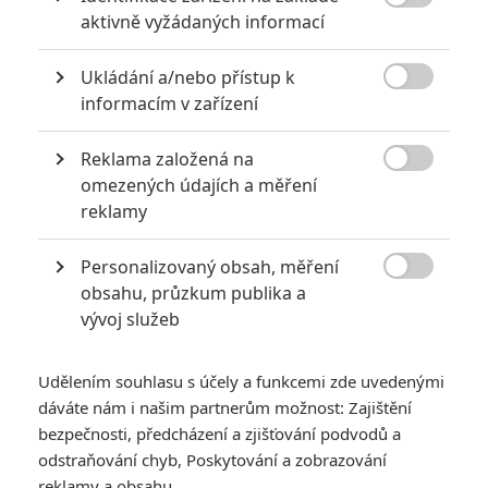

aktivně vyžádaných informací
*/10
*/10
Ukládání a/nebo přístup k
Nerecenzováno
Zatím nehodnoceno

informacím v zařízení
Pro hodnocení musíte být přihlášen.
Reklama založená na

Jméno:
omezených údajích a měření
reklamy
Personalizovaný obsah, měření
Heslo:

obsahu, průzkum publika a
vývoj služeb
Udělením souhlasu s účely a funkcemi zde uvedenými
Zůstat přihlášen
dáváte nám i našim partnerům možnost: Zajištění
bezpečnosti, předcházení a zjišťování podvodů a
odstraňování chyb, Poskytování a zobrazování
reklamy a obsahu