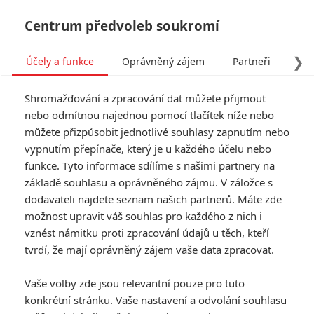
Centrum předvoleb soukromí
❯
Účely a funkce
Oprávněný zájem
Partneři
Pro
Tog
Shromažďování a zpracování dat můžete přijmout
navi
nebo odmítnou najednou pomocí tlačítek níže nebo
můžete přizpůsobit jednotlivé souhlasy zapnutím nebo
vypnutím přepínače, který je u každého účelu nebo
funkce. Tyto informace sdílíme s našimi partnery na
Podfukáři
základě souhlasu a oprávněného zájmu. V záložce s
dodavateli najdete seznam našich partnerů. Máte zde
Skupina čtyř špičkových
možnost upravit váš souhlas pro každého z nich i
iluzionistů „Four Horseman" v
vznést námitku proti zpracování údajů u těch, kteří
napínavé hře na kočku a myš s
FBI a finančními magnáty. Team
tvrdí, že mají oprávněný zájem vaše data zpracovat.
iluzionistů se kromě přípravy
svých show zabývá také
Vaše volby zde jsou relevantní pouze pro tuto
organizací bravurních a efektních
konkrétní stránku. Vaše nastavení a odvolání souhlasu
bankovních loupeží zaměřených