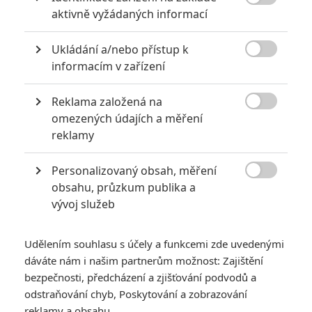

aktivně vyžádaných informací
Herec
Zatím nehodnoceno
Isla Fisher
Ukládání a/nebo přístup k
Herec

informacím v zařízení
Mark Ruffalo
Reklama založená na
Herec

omezených údajích a měření
reklamy
Dave Franco
Herec
Personalizovaný obsah, měření
Sanaa Lathan

obsahu, průzkum publika a
Herec
vývoj služeb
Woody
Harrelson
Udělením souhlasu s účely a funkcemi zde uvedenými
Herec
dáváte nám i našim partnerům možnost: Zajištění
bezpečnosti, předcházení a zjišťování podvodů a
Michael Caine
odstraňování chyb, Poskytování a zobrazování
Herec
reklamy a obsahu