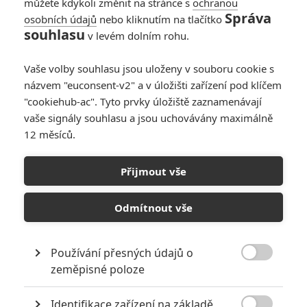
můžete kdykoli změnit na stránce s
ochranou
proti zkorumpovaným
Správa
osobních údajů
nebo kliknutím na tlačítko
finančníkům. Během svých
souhlasu
v levém dolním rohu.
grandiózních vystoupení pak tito
novodobí Robinové Hoodové
nejenže loupež v přímém
Vaše volby souhlasu jsou uloženy v souboru cookie s
přenosu provedou, ale následně nechají „zabavené" peníze pršet
názvem "euconsent-v2" a v úložišti zařízení pod klíčem
na ohromené diváky...
"cookiehub-ac". Tyto prvky úložiště zaznamenávají
vaše signály souhlasu a jsou uchovávány maximálně
12 měsíců.
Obsazení filmu Podfukáři
Přijmout vše
Jesse
6/10
Eisenberg
Odmítnout vše
Herec
ukaž recenzi
Morgan
Používání přesných údajů o
Freeman

zeměpisné poloze
Herec
*/10
Identifikace zařízení na základě
Daniel Radcliffe