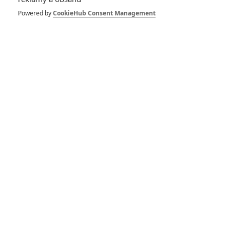
Louis Leterrier
Powered by
CookieHub Consent Management
Režisér
Pro hodnocení musíte být přihlášen.
Jméno: