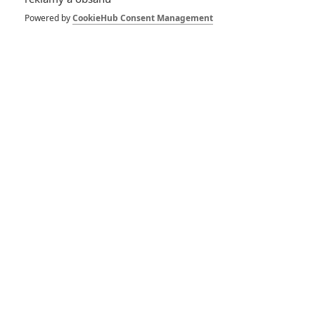
Powered by
CookieHub Consent Management
Alicia Vikander
Paul Greengrass
Paul Greengrass
Herec
Režisér
Scénárista
Zobrazit další aktéry filmu
Jason Bourne - První dojmy