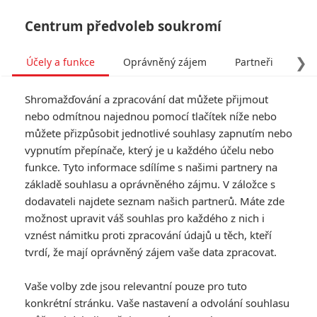
Centrum předvoleb soukromí
❯
Účely a funkce
Oprávněný zájem
Partneři
Pro
Tog
Shromažďování a zpracování dat můžete přijmout
navi
nebo odmítnou najednou pomocí tlačítek níže nebo
můžete přizpůsobit jednotlivé souhlasy zapnutím nebo
vypnutím přepínače, který je u každého účelu nebo
funkce. Tyto informace sdílíme s našimi partnery na
základě souhlasu a oprávněného zájmu. V záložce s
dodavateli najdete seznam našich partnerů. Máte zde
možnost upravit váš souhlas pro každého z nich i
vznést námitku proti zpracování údajů u těch, kteří
tvrdí, že mají oprávněný zájem vaše data zpracovat.
Vaše volby zde jsou relevantní pouze pro tuto
konkrétní stránku. Vaše nastavení a odvolání souhlasu