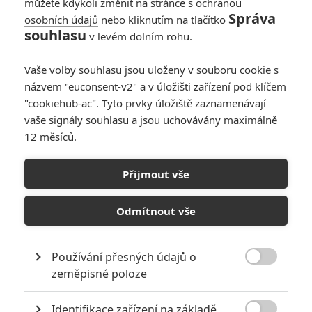
můžete kdykoli změnit na stránce s
ochranou
Správa
osobních údajů
nebo kliknutím na tlačítko
souhlasu
v levém dolním rohu.
Jason Bourne
Vaše volby souhlasu jsou uloženy v souboru cookie s
Originální název:
Jason Bourne
názvem "euconsent-v2" a v úložišti zařízení pod klíčem
Český název:
Jason Bourne
"cookiehub-ac". Tyto prvky úložiště zaznamenávají
Premiéra:
29.07.2016
vaše signály souhlasu a jsou uchovávány maximálně
Česká premiéra:
28.07.2016
12 měsíců.
Žánr:
Akční
,
Thriller
Země původu:
USA
,
Velká Británie
,
Čína
Přijmout vše
Jason Bourne (Matt Damon) už poskládal skoro všechny střípky
své rozbité životní mozaiky. Potrestal většinu tvůrců zvláštního
Odmítnout vše
programu, který z něj udělal stroj na zabíjení. Chce hodit minulost
za hlavu a dál pokračovat prostou přítomností, kterou představují
ilegální boxerské zápasy. Z tohohle komfortu ho vytrhne bývalá
kolegyně, zběhlá agentka Nicky (Julia Stiles), která mu připomene,
Používání přesných údajů o
že na ty nejpalčivější otázky ještě odpovědi nedostal. Když ho pak

zeměpisné poloze
málem dostane nájemný zabiják, pustí se znovu do boje s
Agenturou, teď reprezentovanou tvrdým ředitelem Robertem
Identifikace zařízení na základě