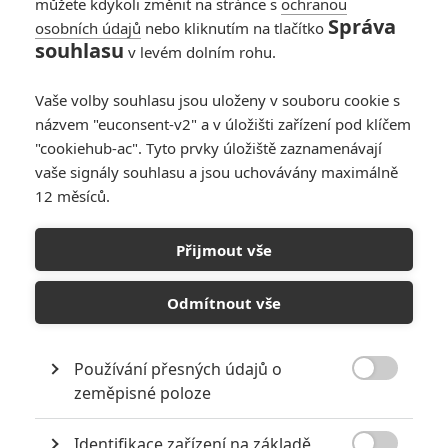
můžete kdykoli změnit na stránce s
ochranou
(Lucas Hedges). Lee opouští své
Správa
osobních údajů
nebo kliknutím na tlačítko
současné zaměstnání a naplněn
souhlasu
obavami se vrací do vesnice
v levém dolním rohu.
Manchester-by-the-Sea, aby zde
pečoval o temperamentního šestnáctiletého Patricka. Je také
Vaše volby souhlasu jsou uloženy v souboru cookie s
nucen se vyrovnat se svou minulostí, která ho odloučila jak od
názvem "euconsent-v2" a v úložišti zařízení pod klíčem
manželky Randi (Michelle Williams), tak od komunity, ve které se
"cookiehub-ac". Tyto prvky úložiště zaznamenávají
narodil a dospíval. Lee a Patrick, které spojuje pouto jediného
vaše signály souhlasu a jsou uchovávány maximálně
člověka, jenž celou rodinu udržoval pohromadě, se oba snaží smířit
12 měsíců.
s životem ve světě bez Joea.
Přijmout vše
Galerie k filmu Místo u
moře
Odmítnout vše
Používání přesných údajů o
« Předchozí
Další »

zeměpisné poloze
Identifikace zařízení na základě