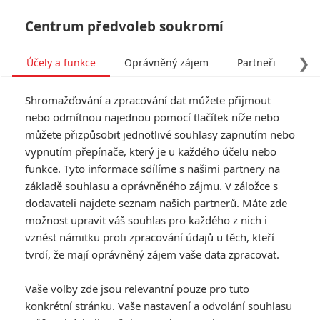
Centrum předvoleb soukromí
❯
Účely a funkce
Oprávněný zájem
Partneři
Pro
Tog
Shromažďování a zpracování dat můžete přijmout
navi
nebo odmítnou najednou pomocí tlačítek níže nebo
můžete přizpůsobit jednotlivé souhlasy zapnutím nebo
vypnutím přepínače, který je u každého účelu nebo
funkce. Tyto informace sdílíme s našimi partnery na
Místo u
základě souhlasu a oprávněného zájmu. V záložce s
6.0/10
moře
dodavateli najdete seznam našich partnerů. Máte zde
možnost upravit váš souhlas pro každého z nich i
Po smrti svého staršího bratra
vznést námitku proti zpracování údajů u těch, kteří
Joea (Kyle Chandler) zjišťuje Lee
tvrdí, že mají oprávněný zájem vaše data zpracovat.
Chandler (Casey Affleck) s
velkým překvapením, že byl svým
Vaše volby zde jsou relevantní pouze pro tuto
bratrem ustanoven jako jediný
konkrétní stránku. Vaše nastavení a odvolání souhlasu
opatrovník synovce Patricka