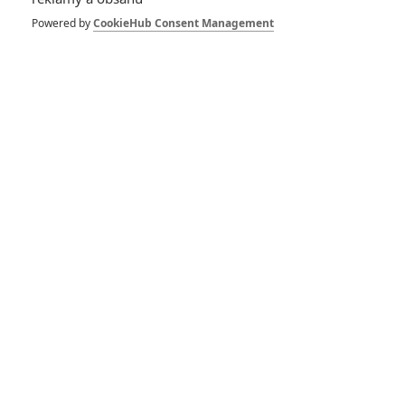
Powered by
CookieHub Consent Management
*/10
6.0/10
Nerecenzováno
1 hodnocení
Pro hodnocení musíte být přihlášen.