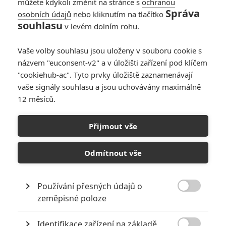
můžete kdykoli změnit na stránce s
ochranou
Správa
osobních údajů
nebo kliknutím na tlačítko
souhlasu
v levém dolním rohu.
Vaše volby souhlasu jsou uloženy v souboru cookie s
Obsazení filmu Zpívej
názvem "euconsent-v2" a v úložišti zařízení pod klíčem
"cookiehub-ac". Tyto prvky úložiště zaznamenávají
vaše signály souhlasu a jsou uchovávány maximálně
Scarlett
*/10
12 měsíců.
Johansson
Herec
Přijmout vše
Nerecenzováno
Peter
Serafinowicz
Odmítnout vše
Herec
*/10
Matthew
Používání přesných údajů o
McConaughey
Zatím nehodnoceno

zeměpisné poloze
Herec
Taron Egerton
Identifikace zařízení na základě