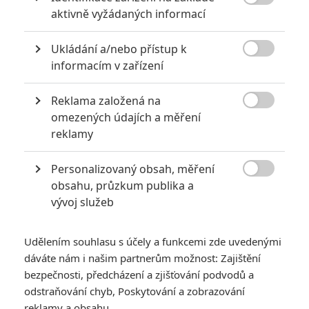
Herec

aktivně vyžádaných informací
John C. Reilly
Ukládání a/nebo přístup k
Herec

informacím v zařízení
Reese
Witherspoon
Reklama založená na
Herec

omezených údajích a měření
reklamy
Seth
MacFarlane
Personalizovaný obsah, měření
Herec

obsahu, průzkum publika a
vývoj služeb
Udělením souhlasu s účely a funkcemi zde uvedenými
dáváte nám i našim partnerům možnost: Zajištění
bezpečnosti, předcházení a zjišťování podvodů a
odstraňování chyb, Poskytování a zobrazování
reklamy a obsahu