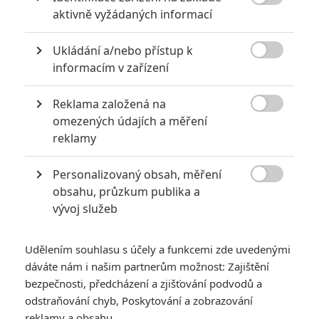
Počet článků: 28

aktivně vyžádaných informací
Číst další
Ukládání a/nebo přístup k

informacím v zařízení
Obrázky
Reklama založená na

omezených údajích a měření
reklamy
Personalizovaný obsah, měření

obsahu, průzkum publika a
Počet obrázků: 1
vývoj služeb
Všechny obrázky
Udělením souhlasu s účely a funkcemi zde uvedenými
dáváte nám i našim partnerům možnost: Zajištění
bezpečnosti, předcházení a zjišťování podvodů a
Komentáře
odstraňování chyb, Poskytování a zobrazování
reklamy a obsahu