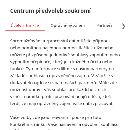
Centrum předvoleb soukromí
❯
Účely a funkce
Oprávněný zájem
Partneři
Pro
Tog
Shromažďování a zpracování dat můžete přijmout
navi
nebo odmítnou najednou pomocí tlačítek níže nebo
můžete přizpůsobit jednotlivé souhlasy zapnutím nebo
vypnutím přepínače, který je u každého účelu nebo
funkce. Tyto informace sdílíme s našimi partnery na
Seth
základě souhlasu a oprávněného zájmu. V záložce s
MacFarlane
dodavateli najdete seznam našich partnerů. Máte zde
možnost upravit váš souhlas pro každého z nich i
Datum narození:
26.10.1973
vznést námitku proti zpracování údajů u těch, kteří
Místo narození:
Kent,
tvrdí, že mají oprávněný zájem vaše data zpracovat.
Connecticut, USA
Vaše volby zde jsou relevantní pouze pro tuto
TAGY
Seth MacFarlane
konkrétní stránku. Vaše nastavení a odvolání souhlasu