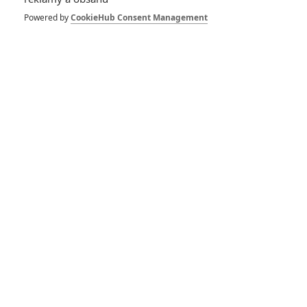
Powered by
CookieHub Consent Management
1 | 2026-02-15 21:31:25
555
Počet komentářů: 4
Vstoupit do diskuze
Herec
Loganovi parťáci
Zpívej