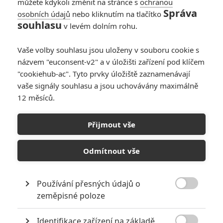
můžete kdykoli změnit na stránce s
ochranou
Správa
osobních údajů
nebo kliknutím na tlačítko
souhlasu
v levém dolním rohu.
Vaše volby souhlasu jsou uloženy v souboru cookie s
Články
názvem "euconsent-v2" a v úložišti zařízení pod klíčem
"cookiehub-ac". Tyto prvky úložiště zaznamenávají
vaše signály souhlasu a jsou uchovávány maximálně
12 měsíců.
Méďa na své další
dobrodružství láká v
traileru, kde předvádí
Přijmout vše
svůj nahatý rozkrok
Odmítnout vše
Bláznivá střela:
Nejnovější ukázka
Používání přesných údajů o
seká absurdní vtípky

zeměpisné poloze
jak na běžícím pásu
Identifikace zařízení na základě