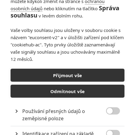
můžete kdykoli změnit na stránce s
ochranou
Správa
osobních údajů
nebo kliknutím na tlačítko
souhlasu
v levém dolním rohu.
Vaše volby souhlasu jsou uloženy v souboru cookie s
KOMENTÁŘE
0
názvem "euconsent-v2" a v úložišti zařízení pod klíčem
"cookiehub-ac". Tyto prvky úložiště zaznamenávají
vaše signály souhlasu a jsou uchovávány maximálně
12 měsíců.
Přijmout vše
PŘIDAT NOVÝ KOMENTÁŘ
Odmítnout vše
Pro psaní komentářů, se přihlašte.
Používání přesných údajů o
*/10
*/10

zeměpisné poloze
Nerecenzováno
Zatím nehodnoceno
Identifikace zařízení na základě