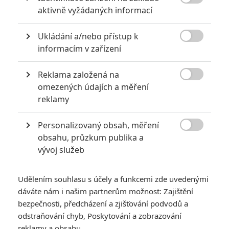

aktivně vyžádaných informací
Pro hodnocení musíte být přihlášen.
Ukládání a/nebo přístup k
Jméno:

informacím v zařízení
Reklama založená na

Heslo:
omezených údajích a měření
reklamy
Personalizovaný obsah, měření
Zůstat přihlášen

obsahu, průzkum publika a
vývoj služeb
Udělením souhlasu s účely a funkcemi zde uvedenými
dáváte nám i našim partnerům možnost: Zajištění
Buďte první kdo okomentuje film
bezpečnosti, předcházení a zjišťování podvodů a
odstraňování chyb, Poskytování a zobrazování
reklamy a obsahu