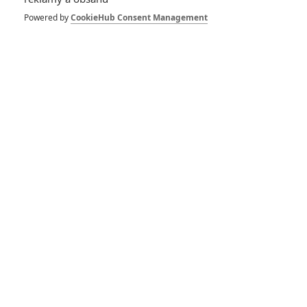
Powered by
CookieHub Consent Management
Život filmu
Mimoni 2 a další animáky dostaly datum
premiéry
Anarvin | 26.01.2017 13:48