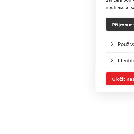
souhlasu a j
Přijmout 
Použív
Identif
Ukládán
Uložit na
Reklam
Person
služeb
Udělením sou