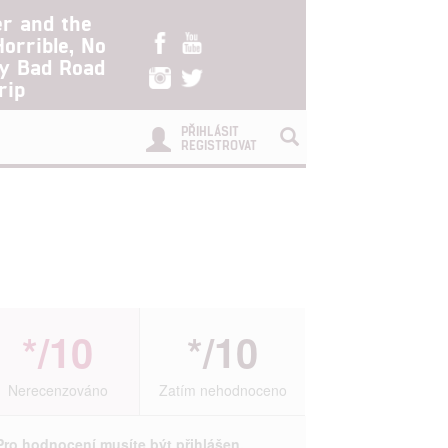
er and the
Horrible, No
ry Bad Road
rip
PŘIHLÁSIT
REGISTROVAT
*/10
*/10
Nerecenzováno
Zatím nehodnoceno
Pro hodnocení musíte být přihlášen.