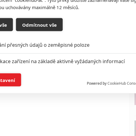
sou uchovávány maximálně 12 měsíců.
vše
Odmítnout vše
ání přesných údajů o zeměpisné poloze
ikace zařízení na základě aktivně vyžádaných informací
í a/nebo přístup k informacím v zařízení
stavení
Powered by
CookieHub Cons
a založená na omezených údajích a měření reklamy
alizovaný obsah, měření obsahu, průzkum publika a vývoj
hlasu s účely a funkcemi zde uvedenými dáváte nám i našim pa