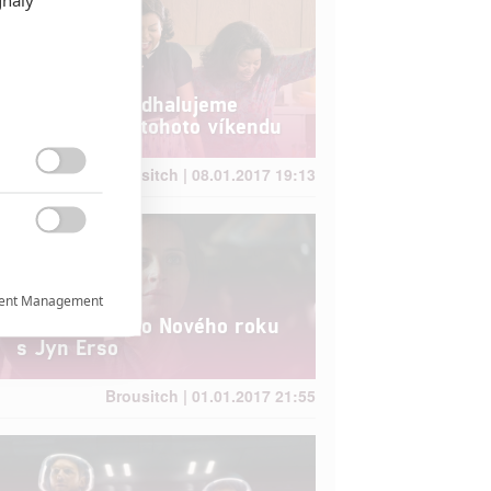
Box Office: Odhalujeme
Skrytá čísla tohoto víkendu
Brousitch | 08.01.2017 19:13


ent Management

Box Office: Do Nového roku
s Jyn Erso

Brousitch | 01.01.2017 21:55

rtnerům