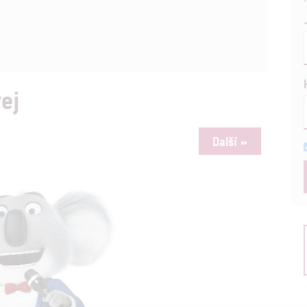
ej
Další »