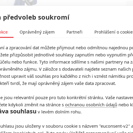
 předvoleb soukromí
nkce
Oprávněný zájem
Partneři
Prohlášení o cookie
í a zpracování dat můžete přijmout nebo odmítnou najednou po
žete přizpůsobit jednotlivé souhlasy zapnutím nebo vypnutím pře
účelu nebo funkce. Tyto informace sdílíme s našimi partnery na 
rávněného zájmu. V záložce s dodavateli najdete seznam našich 
ost upravit váš souhlas pro každého z nich i vznést námitku pro
 kteří tvrdí, že mají oprávněný zájem vaše data zpracovat.
e jsou relevantní pouze pro tuto konkrétní stránku. Vaše nastave
ete kdykoli změnit na stránce s
ochranou osobních údajů
nebo kl
áva souhlasu
v levém dolním rohu.
uhlasu jsou uloženy v souboru cookie s názvem "euconsent-v2" a 
klíčem "cookiehub-ac". Tyto prvky úložiště zaznamenávají vaše si