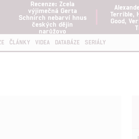
Recenze: Zcela
Alexand
výjimečná Gerta
Terrible, 
Schnirch nebarví hnus
Good, Ve
českých dějin
T
narůžovo
ZE
ČLÁNKY
VIDEA
DATABÁZE
SERIÁLY