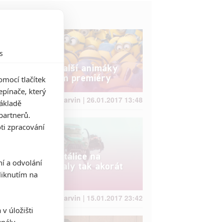
Život filmu
s
Mimoni 2 a další animáky
dostaly datum premiéry
mocí tlačítek
pínače, který
Anarvin | 26.01.2017 13:48
základě
partnerů.
ti zpracování
Box Office: Stálice na
ní a odvolání
novinky udělaly tak akorát
iknutím na
bye bye
Anarvin | 15.01.2017 23:42
v úložišti
gnály