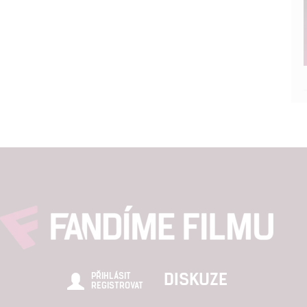
štění bezpečnosti, předcházení a zjišťování podvodů a odstraňov
a zobrazování reklamy a obsahu
DISKUZE
PŘIHLÁSIT
REGISTROVAT