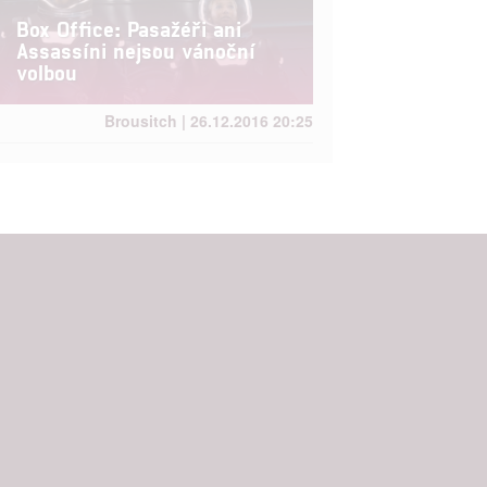
ání chyb,
Box Office: Pasažéři ani
Assassíni nejsou vánoční
volbou
Brousitch | 26.12.2016 20:25