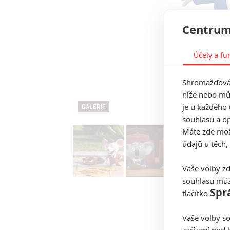
Centrum
Účely a fu
Shromažďován
níže nebo mů
je u každého 
GALERIE
souhlasu a op
Máte zde možn
údajů u těch,
Vaše volby zd
souhlasu můž
Spr
tlačítko
Vaše volby so
zařízení pod 