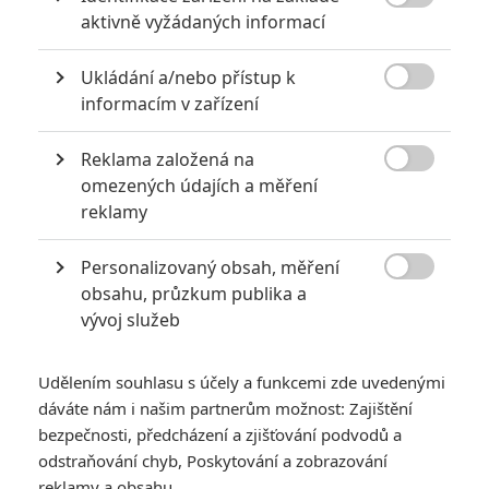

aktivně vyžádaných informací
Samuel L.
6.8/10
Jackson
Ukládání a/nebo přístup k
Herec

informacím v zařízení
5 hodnocení
Peter
Reklama založená na
Serafinowicz

omezených údajích a měření
Herec
reklamy
Celia Imrie
Herec
Personalizovaný obsah, měření

obsahu, průzkum publika a
Keira Knightley
vývoj služeb
Herec
Liam Neeson
Udělením souhlasu s účely a funkcemi zde uvedenými
Herec
dáváte nám i našim partnerům možnost: Zajištění
bezpečnosti, předcházení a zjišťování podvodů a
odstraňování chyb, Poskytování a zobrazování
reklamy a obsahu