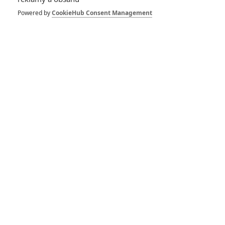
Powered by
CookieHub Consent Management
Pro hodnocení musíte být přihlášen.
Jméno:
Heslo:
Zůstat přihlášen