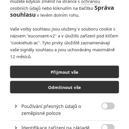
můžete kdykoli změnit na stránce s
ochranou
nepokoje. Vznikly spory ohledně
Správa
osobních údajů
nebo kliknutím na tlačítko
zdanění obchodních cest k
souhlasu
v levém dolním rohu.
odlehlým hvězdným soustavám.
Chamtivá Obchodní federace doufá, že záležitost vyřeší její
Vaše volby souhlasu jsou uloženy v souboru cookie s
armáda bojových droidů, která začne úplnou blokádu malé planety
Naboo. Zatímco Republikový kongres vede o těchto dramatických
názvem "euconsent-v2" a v úložišti zařízení pod klíčem
událostech zdlouhavé rozhovory, Nejvyšší kancelář tajně vyšle dva
"cookiehub-ac". Tyto prvky úložiště zaznamenávají
rytíře Jedi, ochránce míru a spravedlnosti v galaxii, aby konflikt
vaše signály souhlasu a jsou uchovávány maximálně
zažehnali...
12 měsíců.
Obsazení filmu Star Wars:
Přijmout vše
Epizoda I - Skrytá hrozba
Odmítnout vše
Ewan McGregor
Používání přesných údajů o
*/10
Herec

zeměpisné poloze
Natalie Portman
Nerecenzováno
Identifikace zařízení na základě
Herec