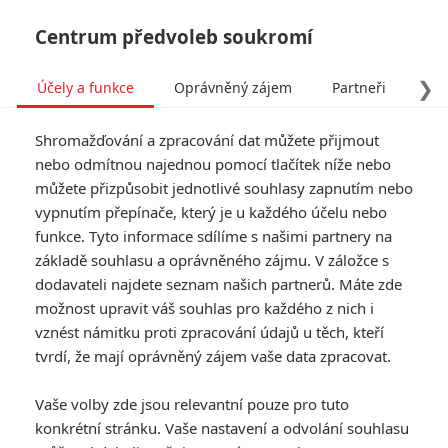
Centrum předvoleb soukromí
❯
Účely a funkce
Oprávněný zájem
Partneři
Pro
Tog
Shromažďování a zpracování dat můžete přijmout
navi
nebo odmítnou najednou pomocí tlačítek níže nebo
můžete přizpůsobit jednotlivé souhlasy zapnutím nebo
vypnutím přepínače, který je u každého účelu nebo
funkce. Tyto informace sdílíme s našimi partnery na
Star
základě souhlasu a oprávněného zájmu. V záložce s
6.8/10
Wars:
dodavateli najdete seznam našich partnerů. Máte zde
možnost upravit váš souhlas pro každého z nich i
Epizoda I -
vznést námitku proti zpracování údajů u těch, kteří
Skrytá
tvrdí, že mají oprávněný zájem vaše data zpracovat.
hrozba
Vaše volby zde jsou relevantní pouze pro tuto
konkrétní stránku. Vaše nastavení a odvolání souhlasu
Galaktickou republikou zmítají