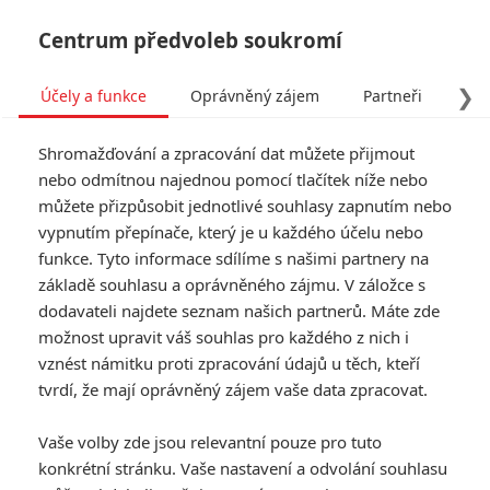
Centrum předvoleb soukromí
❯
Účely a funkce
Oprávněný zájem
Partneři
Pro
Tog
Shromažďování a zpracování dat můžete přijmout
navi
nebo odmítnou najednou pomocí tlačítek níže nebo
můžete přizpůsobit jednotlivé souhlasy zapnutím nebo
vypnutím přepínače, který je u každého účelu nebo
funkce. Tyto informace sdílíme s našimi partnery na
Star
základě souhlasu a oprávněného zájmu. V záložce s
6.8/10
Wars:
dodavateli najdete seznam našich partnerů. Máte zde
možnost upravit váš souhlas pro každého z nich i
Epizoda I -
vznést námitku proti zpracování údajů u těch, kteří
Skrytá
tvrdí, že mají oprávněný zájem vaše data zpracovat.
hrozba
Vaše volby zde jsou relevantní pouze pro tuto
konkrétní stránku. Vaše nastavení a odvolání souhlasu
Galaktickou republikou zmítají