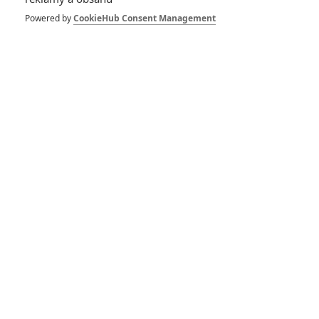
Powered by
CookieHub Consent Management
Zůstat přihlášen
"555"
1 | 2024-05-07 22:54:41
Zobrazit ostatní komentáře
Život filmu