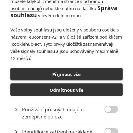
můžete kdykoli změnit na stránce s
ochranou
nepokoje. Vznikly spory ohledně
Správa
osobních údajů
nebo kliknutím na tlačítko
zdanění obchodních cest k
souhlasu
v levém dolním rohu.
odlehlým hvězdným soustavám.
Chamtivá Obchodní federace doufá, že záležitost vyřeší její
Vaše volby souhlasu jsou uloženy v souboru cookie s
armáda bojových droidů, která začne úplnou blokádu malé planety
Naboo. Zatímco Republikový kongres vede o těchto dramatických
názvem "euconsent-v2" a v úložišti zařízení pod klíčem
událostech zdlouhavé rozhovory, Nejvyšší kancelář tajně vyšle dva
"cookiehub-ac". Tyto prvky úložiště zaznamenávají
rytíře Jedi, ochránce míru a spravedlnosti v galaxii, aby konflikt
vaše signály souhlasu a jsou uchovávány maximálně
zažehnali...
12 měsíců.
Přijmout vše
KOMENTÁŘE
1
Odmítnout vše
1 | 2024-05-07 22:54:41 |
0
0
555
Používání přesných údajů o

zeměpisné poloze
Identifikace zařízení na základě