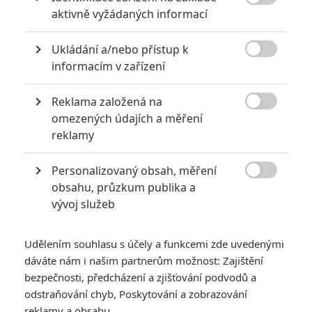

aktivně vyžádaných informací
Ukládání a/nebo přístup k
PŘIDAT NOVÝ KOMENTÁŘ

informacím v zařízení
Pro psaní komentářů, se přihlašte.
Reklama založená na

omezených údajích a měření
*/10
6.8/10
reklamy
Nerecenzováno
5 hodnocení
Personalizovaný obsah, měření

obsahu, průzkum publika a
vývoj služeb
Pro hodnocení musíte být přihlášen.
Jméno:
Udělením souhlasu s účely a funkcemi zde uvedenými
dáváte nám i našim partnerům možnost: Zajištění
bezpečnosti, předcházení a zjišťování podvodů a
Heslo:
odstraňování chyb, Poskytování a zobrazování
reklamy a obsahu