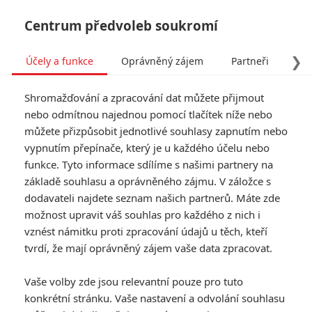
Centrum předvoleb soukromí
❯
Účely a funkce
Oprávněný zájem
Partneři
Pro
Tog
Shromažďování a zpracování dat můžete přijmout
navi
nebo odmítnou najednou pomocí tlačítek níže nebo
můžete přizpůsobit jednotlivé souhlasy zapnutím nebo
vypnutím přepínače, který je u každého účelu nebo
funkce. Tyto informace sdílíme s našimi partnery na
Konspirátor
základě souhlasu a oprávněného zájmu. V záložce s
dodavateli najdete seznam našich partnerů. Máte zde
Těsně po zavraždění Abrahama
možnost upravit váš souhlas pro každého z nich i
Lincolna je zatčeno sedm mužů a
vznést námitku proti zpracování údajů u těch, kteří
jedna žena. Všichni jsou obviněni
ze spiknutí za účelem atentátu na
tvrdí, že mají oprávněný zájem vaše data zpracovat.
prezidenta, viceprezidenta a
ministra zahraničí. Jediná
Vaše volby zde jsou relevantní pouze pro tuto
obviněná žena, dvaačtyřicetiletá
konkrétní stránku. Vaše nastavení a odvolání souhlasu
Mary Surratt (Robin Wright), je