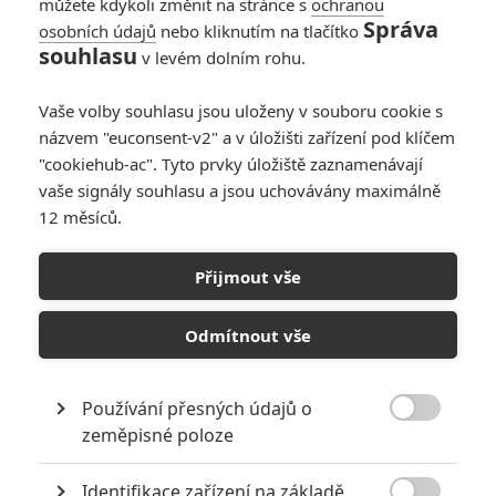
můžete kdykoli změnit na stránce s
ochranou
majitelkou penzionu, ve kterém
Správa
osobních údajů
nebo kliknutím na tlačítko
se šestadvacetiletý John Wilkes
souhlasu
v levém dolním rohu.
Booth (Toby Kebbell) setkal se
svými komplici a plánoval tu
simultánní útoky. Ve Washingtonu, který se jen těžko vzpamatovává
Vaše volby souhlasu jsou uloženy v souboru cookie s
z občanské války, se čerstvý právník a válečný hrdina na straně
názvem "euconsent-v2" a v úložišti zařízení pod klíčem
Unie, osmadvacetiletý Frederick Aiken (James McAvoy), se
"cookiehub-ac". Tyto prvky úložiště zaznamenávají
zdráháním ujímá obhajoby obviněné ženy před vojenským
vaše signály souhlasu a jsou uchovávány maximálně
tribunálem. Aiken brzy začne pochybovat o vině své klientky a věří,
12 měsíců.
že byla využita jako návnada a rukojmí, aby mohl být zatčen jediný
konspirátor, kterému se podařilo uniknout, její vlastní syn John
(Johnny Simmons). Zatímco se celý národ obrací proti ní, Mary
Přijmout vše
musí spoléhat na Aikena, že se mu podaří odhalit pravdu a
zachránit jí život.
Odmítnout vše
Galerie k filmu Konspirátor
Používání přesných údajů o

zeměpisné poloze
« Předchozí
Další »
Identifikace zařízení na základě