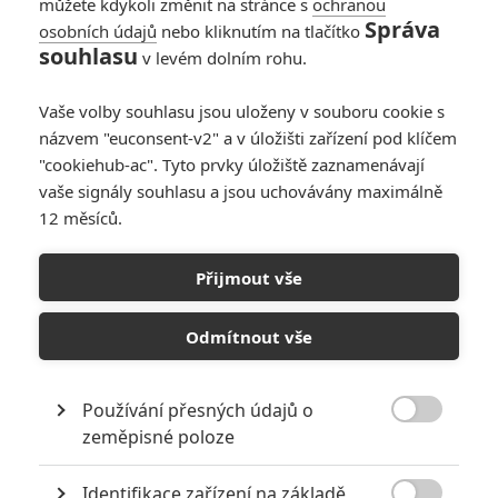
můžete kdykoli změnit na stránce s
ochranou
majitelkou penzionu, ve kterém
Správa
osobních údajů
nebo kliknutím na tlačítko
se šestadvacetiletý John Wilkes
souhlasu
v levém dolním rohu.
Booth (Toby Kebbell) setkal se
svými komplici a plánoval tu
simultánní útoky. Ve Washingtonu, který se jen těžko vzpamatovává
Vaše volby souhlasu jsou uloženy v souboru cookie s
z občanské války, se čerstvý právník a válečný hrdina na straně
názvem "euconsent-v2" a v úložišti zařízení pod klíčem
Unie, osmadvacetiletý Frederick Aiken (James McAvoy), se
"cookiehub-ac". Tyto prvky úložiště zaznamenávají
zdráháním ujímá obhajoby obviněné ženy před vojenským
vaše signály souhlasu a jsou uchovávány maximálně
tribunálem. Aiken brzy začne pochybovat o vině své klientky a věří,
12 měsíců.
že byla využita jako návnada a rukojmí, aby mohl být zatčen jediný
konspirátor, kterému se podařilo uniknout, její vlastní syn John
(Johnny Simmons). Zatímco se celý národ obrací proti ní, Mary
Přijmout vše
musí spoléhat na Aikena, že se mu podaří odhalit pravdu a
zachránit jí život.
Odmítnout vše
KOMENTÁŘE
0
Používání přesných údajů o

zeměpisné poloze
Identifikace zařízení na základě