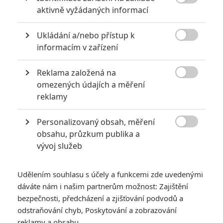

aktivně vyžádaných informací
PŘIDAT NOVÝ KOMENTÁŘ
Ukládání a/nebo přístup k

informacím v zařízení
Pro psaní komentářů, se přihlašte.
Reklama založená na

omezených údajích a měření
*/10
*/10
reklamy
Nerecenzováno
Zatím nehodnoceno
Personalizovaný obsah, měření

obsahu, průzkum publika a
Pro hodnocení musíte být přihlášen.
vývoj služeb
Jméno:
Udělením souhlasu s účely a funkcemi zde uvedenými
dáváte nám i našim partnerům možnost: Zajištění
bezpečnosti, předcházení a zjišťování podvodů a
Heslo:
odstraňování chyb, Poskytování a zobrazování
reklamy a obsahu