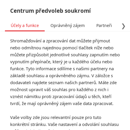
Centrum předvoleb soukromí
❯
Účely a funkce
Oprávněný zájem
Partneři
Pro
Tog
Shromažďování a zpracování dat můžete přijmout
navi
nebo odmítnou najednou pomocí tlačítek níže nebo
můžete přizpůsobit jednotlivé souhlasy zapnutím nebo
vypnutím přepínače, který je u každého účelu nebo
funkce. Tyto informace sdílíme s našimi partnery na
Konspirátor
základě souhlasu a oprávněného zájmu. V záložce s
dodavateli najdete seznam našich partnerů. Máte zde
Těsně po zavraždění Abrahama
možnost upravit váš souhlas pro každého z nich i
Lincolna je zatčeno sedm mužů a
vznést námitku proti zpracování údajů u těch, kteří
jedna žena. Všichni jsou obviněni
ze spiknutí za účelem atentátu na
tvrdí, že mají oprávněný zájem vaše data zpracovat.
prezidenta, viceprezidenta a
ministra zahraničí. Jediná
Vaše volby zde jsou relevantní pouze pro tuto
obviněná žena, dvaačtyřicetiletá
konkrétní stránku. Vaše nastavení a odvolání souhlasu
Mary Surratt (Robin Wright), je