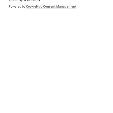
Powered by
CookieHub Consent Management
Zůstat přihlášen
Buďte první kdo okomentuje film